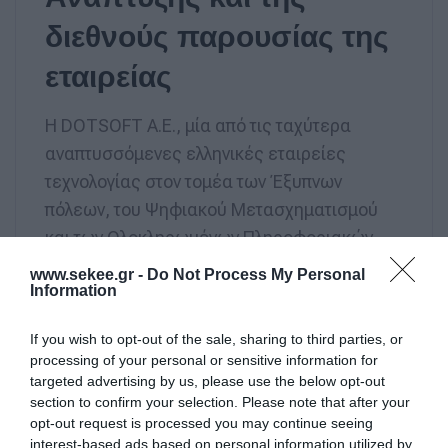
διεθνούς παρουσίας της
εταιρείας
Η DOTSOFT A.E., μία από τις ταχύτερα
αναπτυσσόμενες ελληνικές εταιρείες
τεχνολογίας στον τομέα των Έξυπνων
πόλεων, του Ψηφιακού Μετασχηματισμού
και των Ολοκληρωμένων Πληροφοριακών
Συστημάτων, ανακοινώνει την ολοκλήρωση
www.sekee.gr -
Do Not Process My Personal
Information
στρατηγικής επένδυσης μέσω της
απόκτησης μειοψηφικού ποσοστού
If you wish to opt-out of the sale, sharing to third parties, or
συμμετοχής από το επενδυτικό κεφάλαιο
processing of your personal or sensitive information for
Diorama Investments II RAIF, το οποίο
targeted advertising by us, please use the below opt-out
section to confirm your selection. Please note that after your
διαχειρίζεται η DECA Investments. Η
opt-out request is processed you may continue seeing
επένδυση πραγματοποιείται στο πλαίσιο της
interest-based ads based on personal information utilized by