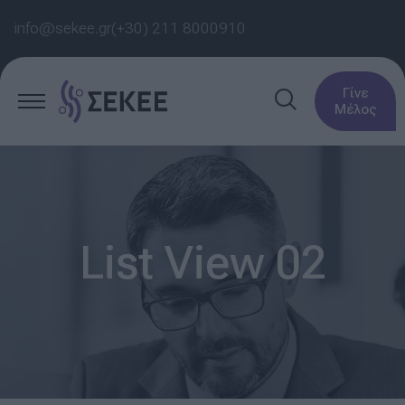
info@sekee.gr
(+30) 211 8000910
Γίνε
Μέλος
List View 02