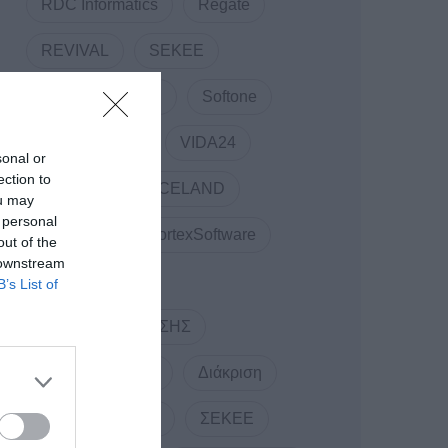
RDC Informatics
Regate
REVIVAL
SEKEE
SMARTUP WEB
Softone
TELCOSERV
VIDA24
sonal or
ection to
Vidavo
VOICELAND
ou may
 personal
VORTEX
VortexSoftware
out of the
 downstream
WEBINARS
B’s List of
ΑΝΤΩΝΗΣ ΤΡΙΤΣΗΣ
ΔΕΛΤΙΟ ΤΥΠΟΥ
Διάκριση
ΕΞΥΠΝΗ ΠΟΛΗ
ΣΕΚΕΕ