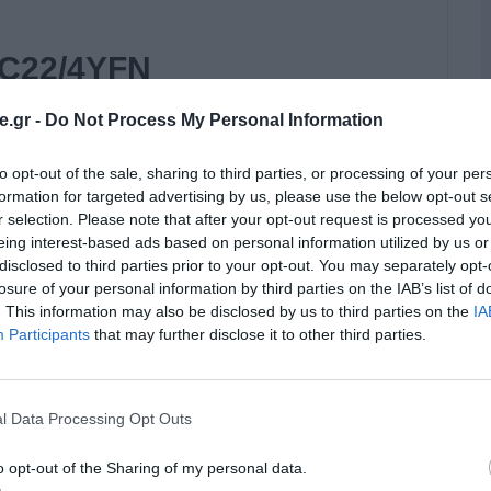
WC22/4YFN
.gr -
Do Not Process My Personal Information
 value of 5G networks will not be realized until
e computing, enabling the next generation of
to opt-out of the sale, sharing to third parties, or processing of your per
onomous vehicles, and industry 4.0 which all
formation for targeted advertising by us, please use the below opt-out s
 of Edge solutions were either mini data centers
r selection. Please note that after your opt-out request is processed y
eing interest-based ads based on personal information utilized by us or
disclosed to third parties prior to your opt-out. You may separately opt-
losure of your personal information by third parties on the IAB’s list of
. This information may also be disclosed by us to third parties on the
IA
Participants
that may further disclose it to other third parties.
l Data Processing Opt Outs
o opt-out of the Sharing of my personal data.