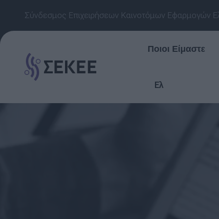
Σύνδεσμος Επιχειρήσεων Καινοτόμων Εφαρμογών Ε
Ποιοι Είμαστε
Ελ