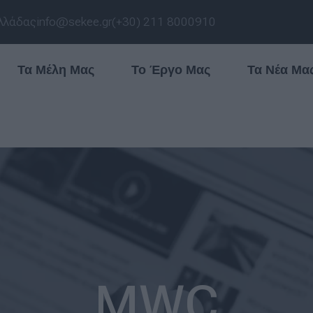
λλάδας
info@sekee.gr
(+30) 211 8000910
Τα Μέλη Μας
Το Έργο Μας
Τα Νέα Μα
MWC