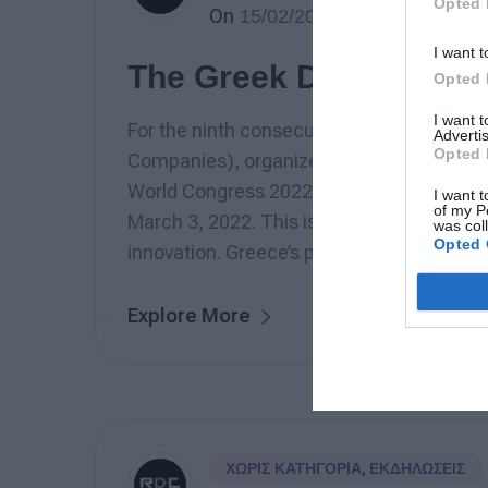
Opted 
On
15/02/2022
I want t
The Greek Delegation
Opted 
I want 
For the ninth consecutive year, SEKEE (He
Advertis
Opted 
Companies), organizes the Greek Delegati
World Congress 2022 (MWC) which will tak
I want t
of my P
March 3, 2022. This is the most important
was col
Opted 
innovation. Greece’s participation will be [
Explore More
ΧΩΡΊΣ ΚΑΤΗΓΟΡΊΑ
,
ΕΚΔΗΛΏΣΕΙΣ