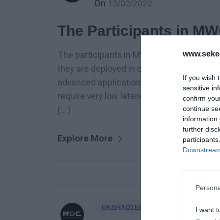
On
15/02/2022
The Participants in M
www.sekee
The participants in MWC Acromove The full
they are deployed in conjunction with Edg
If you wish 
advanced applications such as AR/VR, aut
sensitive in
require very low latency. First generation
confirm you
continue se
[…]
information 
further disc
Explore More
participants
Downstream 
Persona
ΕΚΔΗΛΏΣΕΙΣ
,
ΧΩΡΊΣ ΚΑΤΗΓΟΡΊΑ
I want t