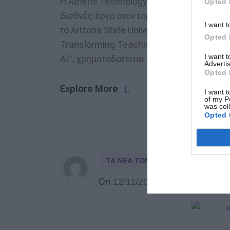
Η Athens Technology Center (ATC) ανακο
Opted 
διεθνές έργο στον τομέα της εκπαιδευτικ
I want t
το Arizona State University (ASU). Το έργο,
Opted 
Transforming Teaching and Learning with
I want 
AI”, χρηματοδοτείται από το Institute of E
Advertis
Opted 
Explore More
I want t
of my P
was col
Opted 
ΤΑ ΝΈΑ ΤΩΝ ΜΕΛΏΝ ΜΑΣ
On
12/11/2025