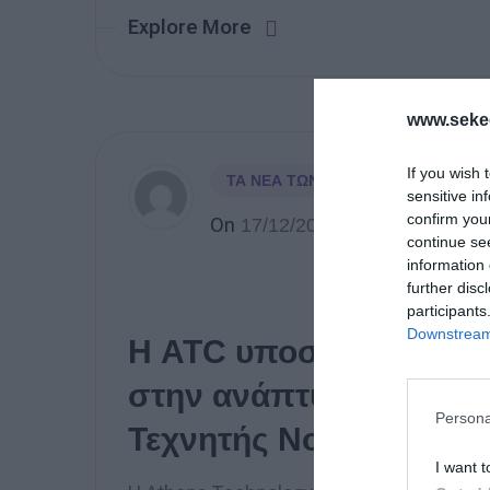
Explore More
www.sekee
If you wish 
ΤΑ ΝΈΑ ΤΩΝ ΜΕΛΏΝ ΜΑΣ
sensitive in
confirm you
On
17/12/2025
continue se
information 
further disc
participants
Downstream 
Η ATC υποστηρίζει το A
στην ανάπτυξη εξατομ
Persona
Τεχνητής Νοημοσύνης
I want t