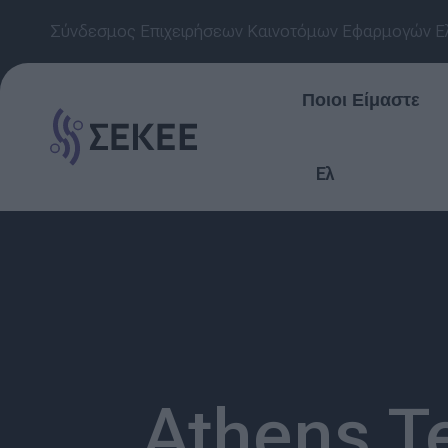
Σύνδεσμος Επιχειρήσεων Καινοτόμων Εφαρμογών Ε
Ποιοι Είμαστε
Ελ
Athens T