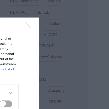
RDC Informatics
Regate
REVIVAL
SEKEE
SMARTUP WEB
Softone
TELCOSERV
VIDA24
sonal or
ection to
Vidavo
VOICELAND
ou may
 personal
VORTEX
VortexSoftware
out of the
 downstream
WEBINARS
B’s List of
ΑΝΤΩΝΗΣ ΤΡΙΤΣΗΣ
ΔΕΛΤΙΟ ΤΥΠΟΥ
Διάκριση
ΕΞΥΠΝΗ ΠΟΛΗ
ΣΕΚΕΕ