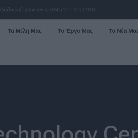
λλάδας
info@sekee.gr
(+30) 211 8000910
Τα Μέλη Μας
Το Έργο Μας
Τα Νέα Μα
echnology Cen