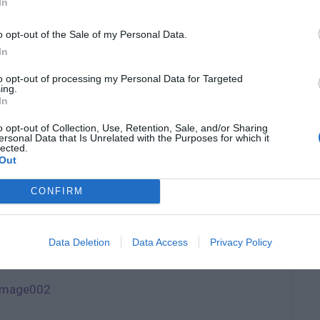
ινώνει τη συμμετοχή της σε ένα καινοτόμο
In
ής τεχνολογίας, σε συνεργασία με την EX-IQ και
o opt-out of the Sale of my Personal Data.
 με τίτλο “Active Learning at Scale:
In
 Large-Scale Learning Science and Generative
to opt-out of processing my Personal Data for Targeted
ducation […]
ing.
In
o opt-out of Collection, Use, Retention, Sale, and/or Sharing
ersonal Data that Is Unrelated with the Purposes for which it
lected.
Out
CONFIRM
Data Deletion
Data Access
Privacy Policy