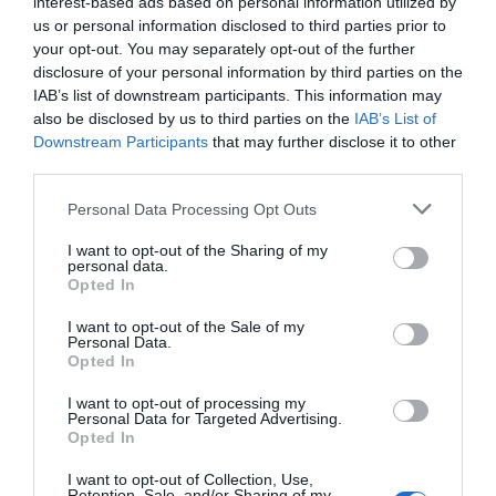
interest-based ads based on personal information utilized by
ΣΕΚΕΕ,
Μάνος Μακρομάλλης
, δήλωσε:«Η
us or personal information disclosed to third parties prior to
συμμετοχή μας στο Technology Forum για
your opt-out. You may separately opt-out of the further
δεύτερη χρονιά δεν είναι τυπική — είναι
disclosure of your personal information by third parties on the
IAB’s list of downstream participants. This information may
στρατηγική. Η σύνδεση με τα πανεπιστήμια,
also be disclosed by us to third parties on the
IAB’s List of
τα ερευνητικά κέντρα και τις επιχειρήσεις
Downstream Participants
that may further disclose it to other
της Θεσσαλονίκης ανοίγει δρόμους που δεν
third parties.
μπορούν να ανοίξουν από απόσταση.
Personal Data Processing Opt Outs
Θέλουμε τα μέλη μας να έχουν πρόσβαση σε
I want to opt-out of the Sharing of my
ευκαιρίες technology transfer, σε
personal data.
Opted In
ευρωπαϊκά χρηματοδοτικά εργαλεία και σε
ένα ευρύ δίκτυο συνεργατών. Η ενίσχυση του
I want to opt-out of the Sale of my
Personal Data.
οικοσυστήματος δεν γίνεται μόνο στις
Opted In
πρωτεύουσες — γίνεται παντού όπου
I want to opt-out of processing my
υπάρχει ταλέντο, έρευνα και πραγματική
Personal Data for Targeted Advertising.
Opted In
δυναμική. Η Θεσσαλονίκη έχει και τα τρία.»
I want to opt-out of Collection, Use,
Retention, Sale, and/or Sharing of my