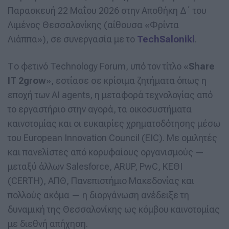
Παρασκευή 22 Μαΐου 2026 στην Αποθήκη Δ΄ του
Λιμένος Θεσσαλονίκης (αίθουσα «Φρίντα
Λιάππα»), σε συνεργασία με το
TechSaloniki
.
Το φετινό Technology Forum, υπό τον τίτλο «
Share
IT 2grow
», εστίασε σε κρίσιμα ζητήματα όπως η
εποχή των AI agents, η μεταφορά τεχνολογίας από
το εργαστήριο στην αγορά, τα οικοσυστήματα
καινοτομίας και οι ευκαιρίες χρηματοδότησης μέσω
του European Innovation Council (EIC). Με ομιλητές
και πανελίστες από κορυφαίους οργανισμούς —
μεταξύ άλλων Salesforce, ARUP, PwC, ΚΕΘΙ
(CERTH), ΑΠΘ, Πανεπιστήμιο Μακεδονίας και
πολλούς ακόμα — η διοργάνωση ανέδειξε τη
δυναμική της Θεσσαλονίκης ως κόμβου καινοτομίας
με διεθνή απήχηση.