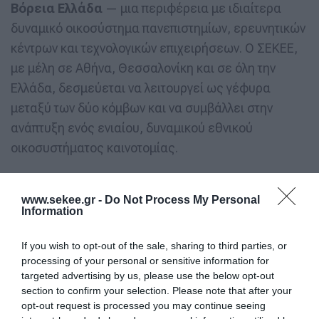
Βόρεια Ελλάδα
— μια περιφέρεια με ιδιαίτερα
δυναμικό οικοσύστημα πανεπιστημίων, ερευνητικών
κέντρων και τεχνολογικών επιχειρήσεων. Ο ΣΕΚΕΕ,
με μέλη σε Αθήνα, Θεσσαλονίκη και σε όλη την
Ελλάδα, δεσμεύεται να λειτουργεί ως γέφυρα
μεταξύ των δύο κόμβων και να συμβάλλει στην
ανάπτυξη ενός ενιαίου, δυναμικού εθνικού
οικοσυστήματος καινοτομίας.
Τον ΣΕΚΕΕ εκπροσώπησαν ο Πρόεδρός του, Μάνος
www.sekee.gr -
Do Not Process My Personal
Μακρομάλλης, και ο Αντιπρόεδρός του, Γιώργος
Information
Μαρκατάτος, οι οποίοι συμμετείχαν ενεργά στις
εργασίες του Forum.
If you wish to opt-out of the sale, sharing to third parties, or
processing of your personal or sensitive information for
targeted advertising by us, please use the below opt-out
section to confirm your selection. Please note that after your
Ο Πρόεδρος του
opt-out request is processed you may continue seeing