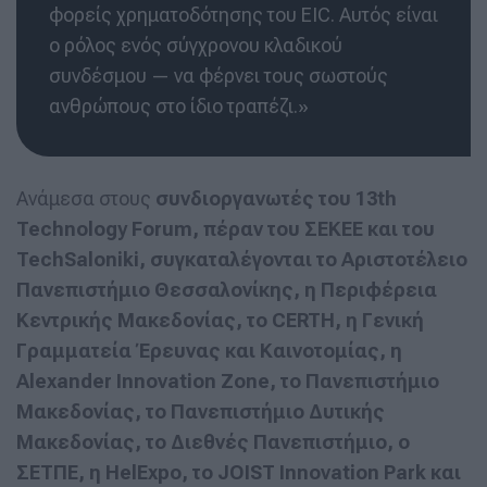
φορείς χρηματοδότησης του EIC. Αυτός είναι
ο ρόλος ενός σύγχρονου κλαδικού
συνδέσμου — να φέρνει τους σωστούς
ανθρώπους στο ίδιο τραπέζι.»
Ανάμεσα στους
συνδιοργανωτές του 13th
Technology Forum, πέραν του ΣΕΚΕΕ και του
TechSaloniki, συγκαταλέγονται το Αριστοτέλειο
Πανεπιστήμιο Θεσσαλονίκης, η Περιφέρεια
Κεντρικής Μακεδονίας, το CERTH, η Γενική
Γραμματεία Έρευνας και Καινοτομίας, η
Alexander Innovation Zone, το Πανεπιστήμιο
Μακεδονίας, το Πανεπιστήμιο Δυτικής
Μακεδονίας, το Διεθνές Πανεπιστήμιο, ο
ΣΕΤΠΕ, η ΗelExpo, το JOIST Innovation Park και