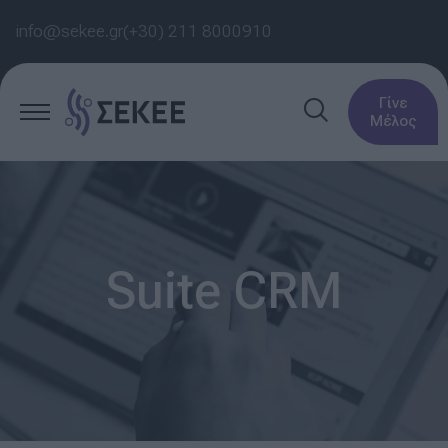
info@sekee.gr
(+30) 211 8000910
Γίνε
Μέλος
Suite CRM