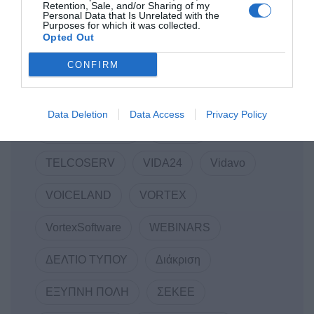
Linked Business
Macromallis
Retention, Sale, and/or Sharing of my
Personal Data that Is Unrelated with the
Purposes for which it was collected.
Markatatos
MWC
Mwc22
Opted Out
CONFIRM
NewCollaboration
RDC Informatics
Regate
REVIVAL
SEKEE
Data Deletion
Data Access
Privacy Policy
SMARTUP WEB
Softone
TELCOSERV
VIDA24
Vidavo
VOICELAND
VORTEX
VortexSoftware
WEBINARS
ΔΕΛΤΙΟ ΤΥΠΟΥ
Διάκριση
ΕΞΥΠΝΗ ΠΟΛΗ
ΣΕΚΕΕ