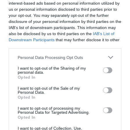
Popular Tags
interest-based ads based on personal information utilized by
us or personal information disclosed to third parties prior to
your opt-out. You may separately opt-out of the further
disclosure of your personal information by third parties on the
4yfn
5G
ADAPTIT
IAB’s list of downstream participants. This information may
also be disclosed by us to third parties on the
IAB’s List of
AfterSalesPro
Allweb Solutions S.A.
Downstream Participants
that may further disclose it to other
third parties.
Argo
ATC
Personal Data Processing Opt Outs
Athens Technology Center (ATC)
I want to opt-out of the Sharing of my
personal data.
Code.Hub
COVID-19
COVID19
Opted In
I want to opt-out of the Sale of my
Data Consulting
DigitalSolidarityGR
Personal Data.
Opted In
DOTSOFT
ENTERPRISE GREECE
I want to opt-out of processing my
Personal Data for Targeted Advertising.
Innovation
LANCOM
Opted In
I want to opt-out of Collection, Use,