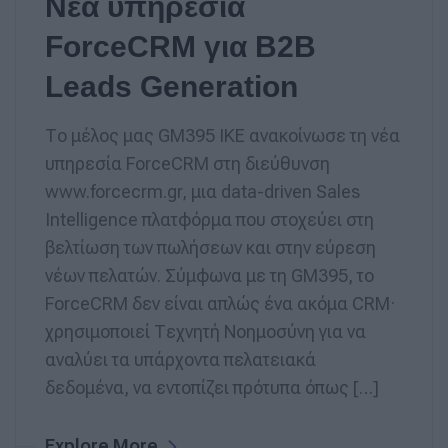
Νέα υπηρεσία
ForceCRM για B2B
Leads Generation
Το μέλος μας GM395 IKE ανακοίνωσε τη νέα
υπηρεσία ForceCRM στη διεύθυνση
www.forcecrm.gr, μια data-driven Sales
Intelligence πλατφόρμα που στοχεύει στη
βελτίωση των πωλήσεων και στην εύρεση
νέων πελατών. Σύμφωνα με τη GM395, το
ForceCRM δεν είναι απλώς ένα ακόμα CRM·
χρησιμοποιεί Τεχνητή Νοημοσύνη για να
αναλύει τα υπάρχοντα πελατειακά
δεδομένα, να εντοπίζει πρότυπα όπως […]
Explore More