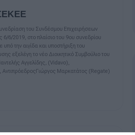
 ΣΕΚΕΕ
Συνεδρίαση του Συνδέσμου Επιχειρήσεων
 6/6/2019, στο πλαίσιο του 9ου συνεδρίου
ε υπό την αιγίδα και υποστήριξη του
σης εξελέγη το νέο Διοικητικό Συμβούλιο του
αντελής Αγγελίδης, (Vidavo),
, ΑντιπρόεδροςΓιώργος Μαρκατάτος (Regate)