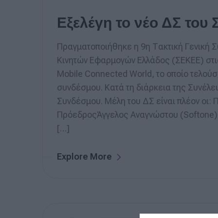
Εξελέγη το νέο ΔΣ του
Πραγματοποιήθηκε η 9η Τακτική Γενική 
Κινητών Εφαρμογών Ελλάδος (ΣΕΚΕΕ) στις
Mobile Connected World, το οποίο τελούσ
συνδέσμου. Κατά τη διάρκεια της Συνέλευ
Συνδέσμου. Μέλη του ΔΣ είναι πλέον οι: Π
ΠρόεδροςΆγγελος Αναγνώστου (Softone)
[…]
Explore More