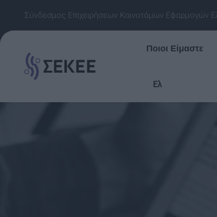
Σύνδεσμος Επιχειρήσεων Καινοτόμων Εφαρμογών Ε
Ποιοι Είμαστε
Ελ