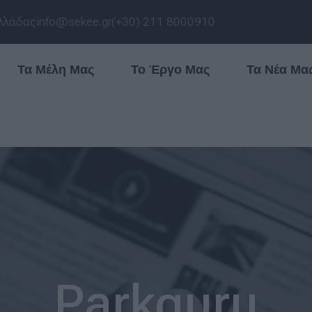
λλάδας
info@sekee.gr
(+30) 211 8000910
Τα Μέλη Μας
Το Έργο Μας
Τα Νέα Μα
Parkguru