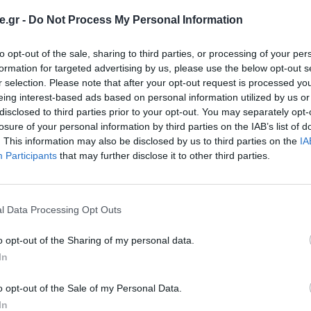
.gr -
Do Not Process My Personal Information
to opt-out of the sale, sharing to third parties, or processing of your per
formation for targeted advertising by us, please use the below opt-out s
 ΣΕΚΕΕ
r selection. Please note that after your opt-out request is processed y
eing interest-based ads based on personal information utilized by us or
Συνεδρίαση του Συνδέσμου Επιχειρήσεων
disclosed to third parties prior to your opt-out. You may separately opt-
losure of your personal information by third parties on the IAB’s list of
 6/6/2019, στο πλαίσιο του 9ου συνεδρίου
. This information may also be disclosed by us to third parties on the
IA
ε υπό την αιγίδα και υποστήριξη του
Participants
that may further disclose it to other third parties.
σης εξελέγη το νέο Διοικητικό Συμβούλιο του
αντελής Αγγελίδης, (Vidavo),
, ΑντιπρόεδροςΓιώργος Μαρκατάτος (Regate)
l Data Processing Opt Outs
o opt-out of the Sharing of my personal data.
In
o opt-out of the Sale of my Personal Data.
In