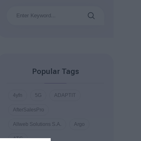
Popular Tags
4yfn
5G
ADAPTIT
AfterSalesPro
Allweb Solutions S.A.
Argo
ATC