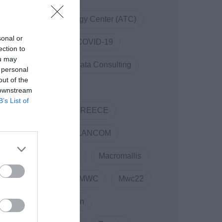
Athens Technology Center (ATC)
sonal or
Code.Hub
COVID-19
ection to
ou may
COVID19
Data Consulting
 personal
out of the
DOTSOFT
 downstream
B’s List of
ENTERPRISE GREECE
Innovation
LANCOM
Linked Business
Macromallis
Markatatos
MWC
Mwc22
NewCollaboration