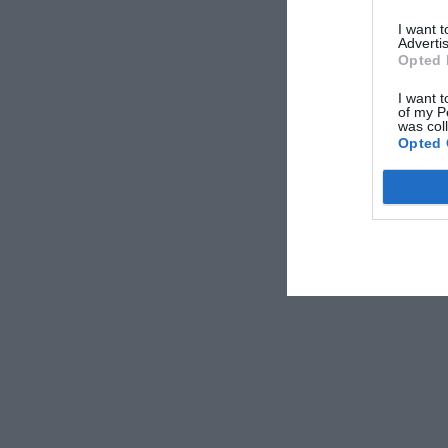
I want 
Advertis
Opted 
I want t
of my P
was col
Opted 