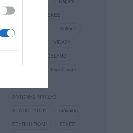
RDC Informatics
Regate
REVIVAL
SEKEE
SMARTUP WEB
Softone
TELCOSERV
VIDA24
Vidavo
VOICELAND
VORTEX
VortexSoftware
WEBINARS
ΑΝΤΩΝΗΣ ΤΡΙΤΣΗΣ
ΔΕΛΤΙΟ ΤΥΠΟΥ
Διάκριση
ΕΞΥΠΝΗ ΠΟΛΗ
ΣΕΚΕΕ