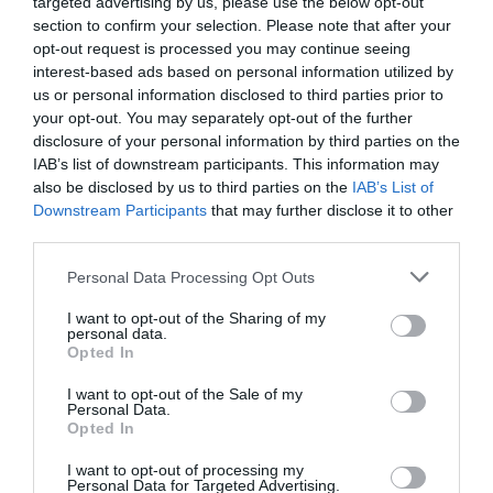
targeted advertising by us, please use the below opt-out
section to confirm your selection. Please note that after your
opt-out request is processed you may continue seeing
interest-based ads based on personal information utilized by
us or personal information disclosed to third parties prior to
your opt-out. You may separately opt-out of the further
Popular Tags
disclosure of your personal information by third parties on the
IAB’s list of downstream participants. This information may
also be disclosed by us to third parties on the
IAB’s List of
4yfn
5G
ADAPTIT
Downstream Participants
that may further disclose it to other
third parties.
AfterSalesPro
Allweb Solutions S.A.
Personal Data Processing Opt Outs
Argo
ATC
I want to opt-out of the Sharing of my
personal data.
Opted In
Athens Technology Center (ATC)
I want to opt-out of the Sale of my
Personal Data.
Code.Hub
COVID-19
COVID19
Opted In
Data Consulting
DigitalSolidarityGR
I want to opt-out of processing my
Personal Data for Targeted Advertising.