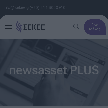
info@sekee.gr
(+30) 211 8000910
Γίνε
Μέλος
newsasset PLUS