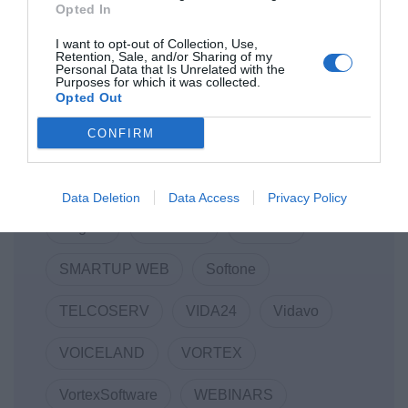
Opted In
DOTSOFT
ENTERPRISE GREECE
I want to opt-out of Collection, Use,
Retention, Sale, and/or Sharing of my
Innovation
LANCOM
Personal Data that Is Unrelated with the
Purposes for which it was collected.
Opted Out
Linked Business
Macromallis
CONFIRM
Markatatos
MWC
Mwc22
NewCollaboration
RDC Informatics
Data Deletion
Data Access
Privacy Policy
Regate
REVIVAL
SEKEE
SMARTUP WEB
Softone
TELCOSERV
VIDA24
Vidavo
VOICELAND
VORTEX
VortexSoftware
WEBINARS