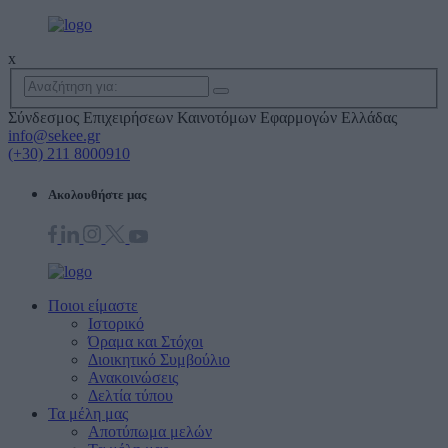
x
Σύνδεσμος Επιχειρήσεων Καινοτόμων Εφαρμογών Ελλάδας
info@sekee.gr
(+30) 211 8000910
Ακολουθήστε μας
Ποιοι είμαστε
Ιστορικό
Όραμα και Στόχοι
Διοικητικό Συμβούλιο
Ανακοινώσεις
Δελτία τύπου
Τα μέλη μας
Αποτύπωμα μελών