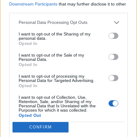
Downstream Participants
that may further disclose it to other
AE ανέλαβε την υλοποίηση του έργου «Λύσεις
third parties.
καινοτομίας για Αστική Ανάπλαση στην περιοχή του
Personal Data Processing Opt Outs
ευρύτερου κέντρου πόλης των Γιαννιτσών του Δήμου
Πέλλας». Στο πλαίσιο του έργου, ο Δήμος Πέλλας θα
I want to opt-out of the Sharing of my
personal data.
εκσυγχρονίσει το κέντρο της πόλης με την
Opted In
εγκατάσταση δέκα πολυλειτουργικών σταθμών
I want to opt-out of the Sale of my
ανάπαυσης (έξυπνα παγκάκια) μοντέρνου
Personal Data.
Opted In
σχεδιασμού, πέντε […]
I want to opt-out of processing my
Explore More
Personal Data for Targeted Advertising.
Opted In
Search
I want to opt-out of Collection, Use,
Retention, Sale, and/or Sharing of my
Personal Data that Is Unrelated with the
Purposes for which it was collected.
Opted Out
Popular Tags
CONFIRM
ATC
Athens
ADAPTIT
4yfn
Argo
5G
AfterSalesPro
Allweb Solutions S.A.
Technology Center (ATC)
COVID-19
COVID19
Code.Hub
data