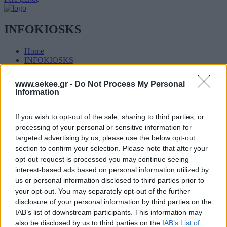
INFOKIOSKS
Home
INFOKIOSKS
www.sekee.gr -
Do Not Process My Personal
Information
If you wish to opt-out of the sale, sharing to third parties, or
Τα νέα των μελών μας
processing of your personal or sensitive information for
On
05/09/2024
targeted advertising by us, please use the below opt-out
section to confirm your selection. Please note that after your
opt-out request is processed you may continue seeing
interest-based ads based on personal information utilized by
Dotsoft και Globismart προωθούν τη
us or personal information disclosed to third parties prior to
βιώσιμη αστική ανάπτυξη με έξυπνες
your opt-out. You may separately opt-out of the further
λύσεις στην πόλη των Γιαννιτσών
disclosure of your personal information by third parties on the
IAB’s list of downstream participants. This information may
also be disclosed by us to third parties on the
IAB’s List of
Η DOTSOFT ΑΕ σε συνεργασία με την GLOBISMART