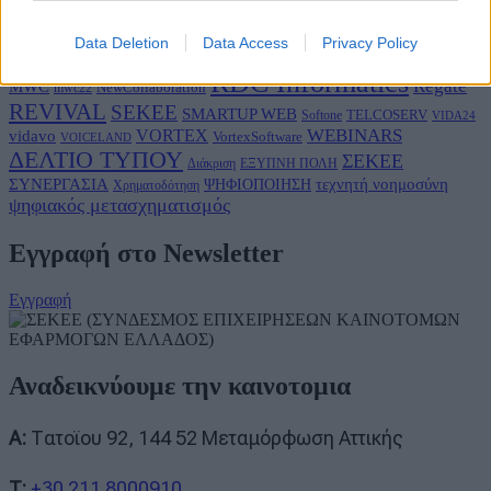
DOTSOFT
ENTERPRISE
Consulting
DigitalSolidarityGR
Data Deletion
Data Access
Privacy Policy
Markatatos
GREECE
LANCOM
Innovation
Macromallis
linked business
RDC Informatics
Regate
MWC
NewCollaboration
mwc22
REVIVAL
SEKEE
SMARTUP WEB
TELCOSERV
Softone
VIDA24
WEBINARS
vidavo
VORTEX
VortexSoftware
VOICELAND
ΔΕΛΤΙΟ ΤΥΠΟΥ
ΣΕΚΕΕ
Διάκριση
ΕΞΥΠΝΗ ΠΟΛΗ
ΣΥΝΕΡΓΑΣΙΑ
ΨΗΦΙΟΠΟΙΗΣΗ
τεχνητή νοημοσύνη
Χρηματοδότηση
ψηφιακός μετασχηματισμός
Εγγραφή στο Newsletter
Εγγραφή
Αναδεικνύουμε την καινοτομια
A:
Τατοϊου 92, 144 52 Μεταμόρφωση Αττικής
T:
+30 211 8000910