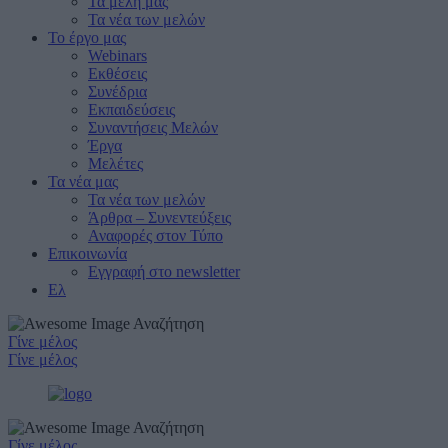
Τα μέλη μας
Τα νέα των μελών
Το έργο μας
Webinars
Εκθέσεις
Συνέδρια
Εκπαιδεύσεις
Συναντήσεις Μελών
Έργα
Μελέτες
Τα νέα μας
Τα νέα των μελών
Άρθρα – Συνεντεύξεις
Αναφορές στον Τύπο
Επικοινωνία
Εγγραφή στο newsletter
Ελ
Αναζήτηση
Γίνε μέλος
Γίνε μέλος
Αναζήτηση
Γίνε μέλος