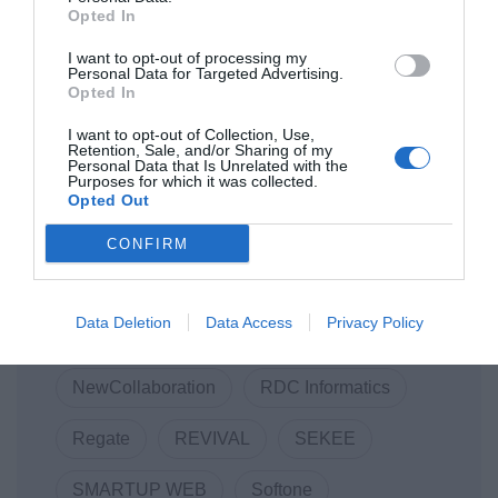
Opted In
Athens Technology Center (ATC)
I want to opt-out of processing my
Personal Data for Targeted Advertising.
Code.Hub
COVID-19
COVID19
Opted In
Data Consulting
DigitalSolidarityGR
I want to opt-out of Collection, Use,
Retention, Sale, and/or Sharing of my
Personal Data that Is Unrelated with the
Purposes for which it was collected.
DOTSOFT
ENTERPRISE GREECE
Opted Out
Innovation
LANCOM
CONFIRM
Linked Business
Macromallis
Data Deletion
Data Access
Privacy Policy
Markatatos
MWC
Mwc22
NewCollaboration
RDC Informatics
Regate
REVIVAL
SEKEE
SMARTUP WEB
Softone