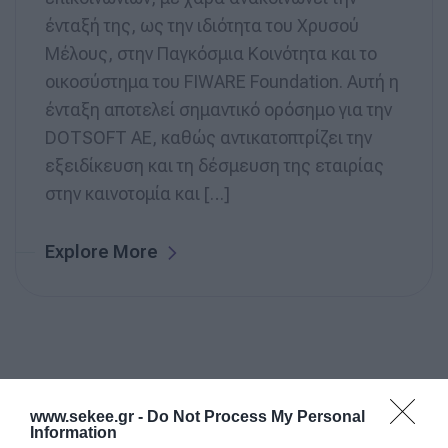
ένταξή της, ως την ιδιότητα του Χρυσού
Μέλους, στην Παγκόσμια Κοινότητα και το
οικοσύστημα του FIWARE Foundation. Αυτή η
ένταξη αποτελεί σημαντικό ορόσημο για την
DOTSOFT ΑΕ, καθώς αντικατοπτρίζει την
εξειδίκευση και τη δέσμευση της εταιρίας
στην καινοτομία και […]
Explore More
www.sekee.gr -
Do Not Process My Personal
Information
Search