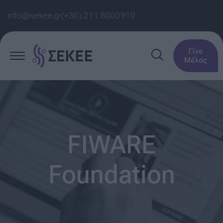
info@sekee.gr
(+30) 211 8000910
Γίνε
Μέλος
FIWARE
Foundation