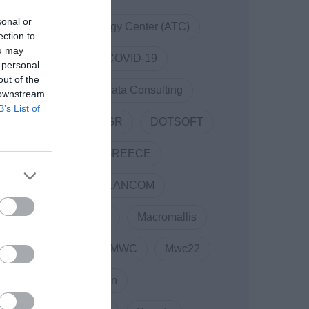
sonal or
Athens Technology Center (ATC)
ection to
ou may
Code.Hub
COVID-19
 personal
out of the
COVID19
Data Consulting
 downstream
B’s List of
DigitalSolidarityGR
DOTSOFT
ENTERPRISE GREECE
Innovation
LANCOM
Linked Business
Macromallis
Markatatos
MWC
Mwc22
NewCollaboration