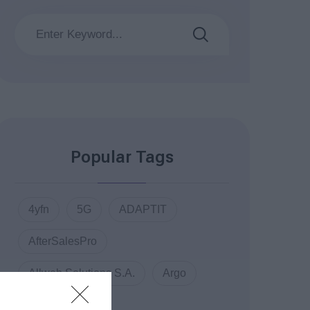
Popular Tags
4yfn
5G
ADAPTIT
AfterSalesPro
Allweb Solutions S.A.
Argo
ATC