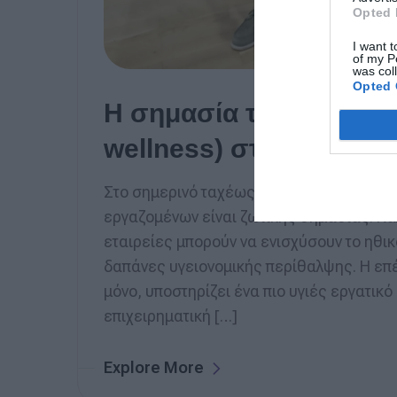
Opted 
I want t
of my P
was col
Opted 
Η σημασία της εταιρική
wellness) στη σύγχρον
Στο σημερινό ταχέως εξελισσόμενο επιχε
εργαζομένων είναι ζωτικής σημασίας. Κα
εταιρείες μπορούν να ενισχύσουν το ηθικ
δαπάνες υγειονομικής περίθαλψης. Η επέ
μόνο, υποστηρίζει ένα πιο υγιές εργατικό
επιχειρηματική […]
Explore More