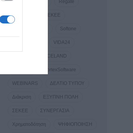
RDC Informatics
Regate
REVIVAL
SEKEE
SMARTUP WEB
Softone
TELCOSERV
VIDA24
Vidavo
VOICELAND
VORTEX
VortexSoftware
WEBINARS
ΔΕΛΤΙΟ ΤΥΠΟΥ
Διάκριση
ΕΞΥΠΝΗ ΠΟΛΗ
ΣΕΚΕΕ
ΣΥΝΕΡΓΑΣΙΑ
Χρηματοδότηση
ΨΗΦΙΟΠΟΙΗΣΗ