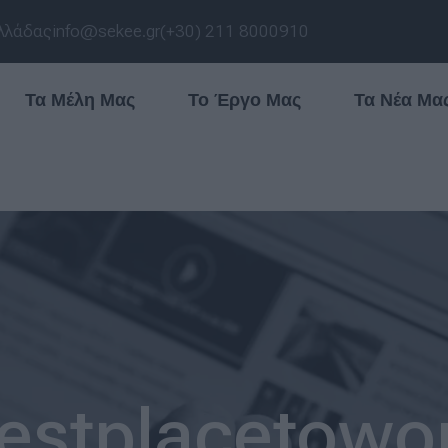
λλάδας
info@sekee.gr
(+30) 211 8000910
Τα Μέλη Μας
Το Έργο Μας
Τα Νέα Μα
estplacetowo