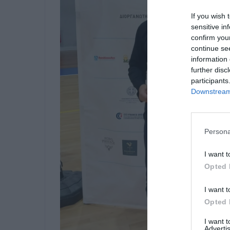
If you wish 
sensitive in
confirm you
continue se
information 
further disc
participants
Downstream 
Persona
I want t
Opted 
I want t
Opted 
I want 
Advertis