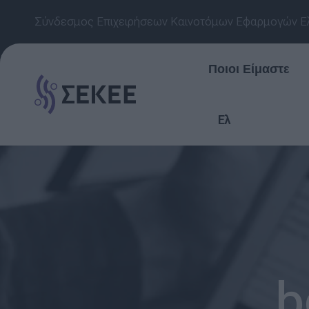
Σύνδεσμος Επιχειρήσεων Καινοτόμων Εφαρμογών Ε
Ποιοι Είμαστε
Ελ
b