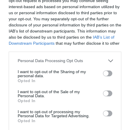
opt-out request is processed you may continue seeing
interest-based ads based on personal information utilized by
us or personal information disclosed to third parties prior to
your opt-out. You may separately opt-out of the further
Popular Tags
disclosure of your personal information by third parties on the
IAB’s list of downstream participants. This information may
also be disclosed by us to third parties on the
IAB’s List of
Downstream Participants
that may further disclose it to other
4yfn
5G
ADAPTIT
third parties.
AfterSalesPro
Allweb Solutions S.A.
Personal Data Processing Opt Outs
Argo
ATC
I want to opt-out of the Sharing of my
personal data.
Opted In
Athens Technology Center (ATC)
I want to opt-out of the Sale of my
Personal Data.
Code.Hub
COVID-19
COVID19
Opted In
Data Consulting
DOTSOFT
I want to opt-out of processing my
Personal Data for Targeted Advertising.
Opted In
ENTERPRISE GREECE
Innovation