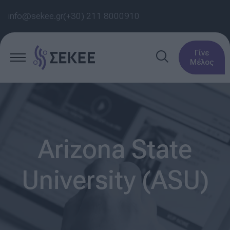
info@sekee.gr
(+30) 211 8000910
Γίνε
Μέλος
Arizona State
University (ASU)