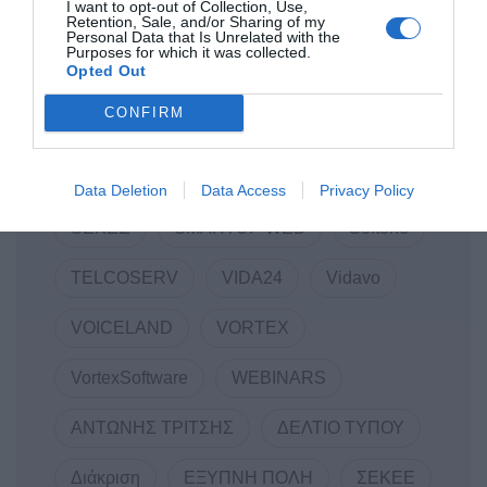
I want to opt-out of Collection, Use,
Retention, Sale, and/or Sharing of my
LANCOM
Linked Business
Personal Data that Is Unrelated with the
Purposes for which it was collected.
Opted Out
Macromallis
Markatatos
MWC
CONFIRM
Mwc22
NewCollaboration
RDC Informatics
Regate
REVIVAL
Data Deletion
Data Access
Privacy Policy
SEKEE
SMARTUP WEB
Softone
TELCOSERV
VIDA24
Vidavo
VOICELAND
VORTEX
VortexSoftware
WEBINARS
ΑΝΤΩΝΗΣ ΤΡΙΤΣΗΣ
ΔΕΛΤΙΟ ΤΥΠΟΥ
Διάκριση
ΕΞΥΠΝΗ ΠΟΛΗ
ΣΕΚΕΕ