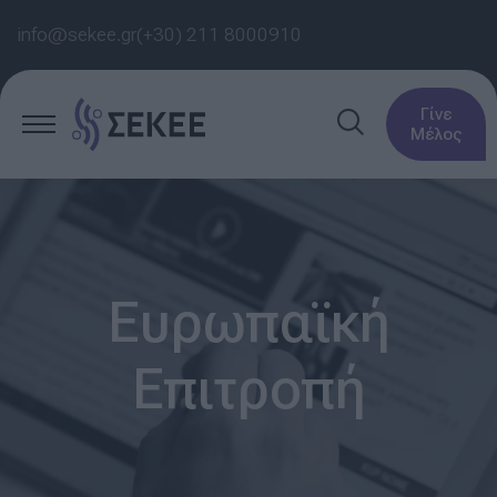
info@sekee.gr
(+30) 211 8000910
Γίνε
Μέλος
Ευρωπαϊκή
Επιτροπή