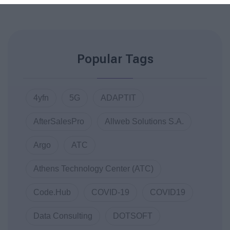
Popular Tags
4yfn
5G
ADAPTIT
AfterSalesPro
Allweb Solutions S.A.
Argo
ATC
Athens Technology Center (ATC)
Code.Hub
COVID-19
COVID19
Data Consulting
DOTSOFT