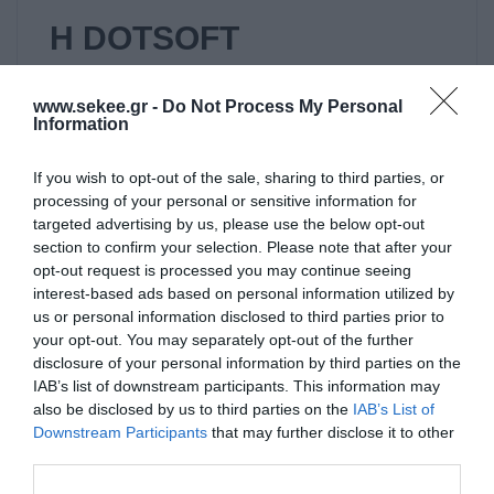
Η DOTSOFT
αναγνωρίζεται «διπλά»
www.sekee.gr -
Do Not Process My Personal
από την Ευρωπαϊκή
Information
Επιτροπή για κορυφαίες
If you wish to opt-out of the sale, sharing to third parties, or
processing of your personal or sensitive information for
καινοτομίες της
targeted advertising by us, please use the below opt-out
section to confirm your selection. Please note that after your
Η DOTSOFT Α.Ε., καταξιωμένη για τις λύσεις
opt-out request is processed you may continue seeing
interest-based ads based on personal information utilized by
έξυπνης πόλης που προσφέρει σε ΟΤΑ στην
us or personal information disclosed to third parties prior to
Ελλάδα, κάνει σημαντικά βήματα και στον
your opt-out. You may separately opt-out of the further
τομέα της υγείας με τις πρόσφατες
disclosure of your personal information by third parties on the
IAB’s list of downstream participants. This information may
συνεισφορές της στο πρόγραμμα BD4QoL
also be disclosed by us to third parties on the
IAB’s List of
του Horizon 2020 της Ευρωπαϊκής Ένωσης.
Downstream Participants
that may further disclose it to other
Πρόσφατα, η Ευρωπαϊκή Επιτροπή, μέσω της
third parties.
πρωτοβουλίας Innovation Radar, έχει