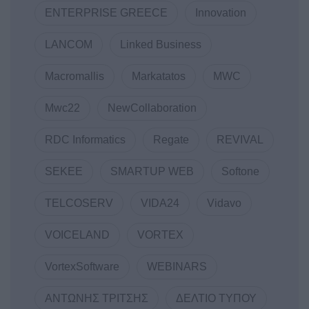
ENTERPRISE GREECE
Innovation
LANCOM
Linked Business
Macromallis
Markatatos
MWC
Mwc22
NewCollaboration
RDC Informatics
Regate
REVIVAL
SEKEE
SMARTUP WEB
Softone
TELCOSERV
VIDA24
Vidavo
VOICELAND
VORTEX
VortexSoftware
WEBINARS
ΑΝΤΩΝΗΣ ΤΡΙΤΣΗΣ
ΔΕΛΤΙΟ ΤΥΠΟΥ