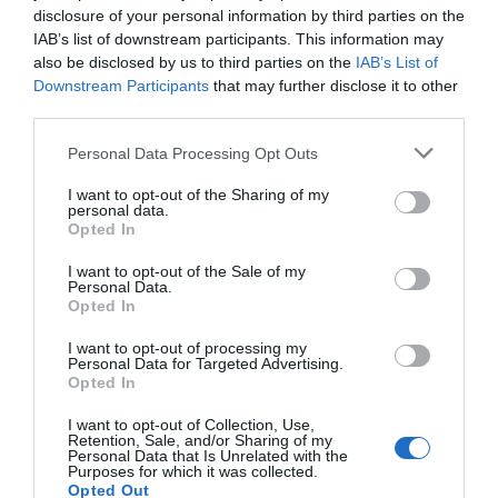
υλοποίησης την Δημοτική Κοινότητα (Δ.Κ.) Νάουσας
disclosure of your personal information by third parties on the
του Δήμου Πάρου, Νομού Κυκλάδων.
IAB’s list of downstream participants. This information may
also be disclosed by us to third parties on the
IAB’s List of
Downstream Participants
that may further disclose it to other
Χρήζει ιδιαίτερης αναφοράς πως η σχετική
third parties.
η
επένδυση έχει καταταχθεί στην
τέταρτη (4
) θέση
πανελλαδικά
. Η υλοποίηση του έργου θα λάβει
Personal Data Processing Opt Outs
χώρα με κεφάλαια εξωτερικού, ενισχύοντας
I want to opt-out of the Sharing of my
personal data.
σημαντικά την τοπική οικονομία! Ένα ακόμη έργο
Opted In
ολοκληρώνεται, ολιστικά, με επιτυχία από την
I want to opt-out of the Sale of my
εταιρεία μας, το οποίο προστίθεται στις ήδη 2.000
Personal Data.
επιτυχημένες επενδύσεις. Με 4.500
Opted In
ολοκληρωμένους ελέγχους, 50 πρωτιές σε εθνικό
I want to opt-out of processing my
Personal Data for Targeted Advertising.
επίπεδο και 20 βραβευμένα έργα, η
Revival SA
Opted In
συνεχίζει να προσθέτει σημαντική αξία, με την
I want to opt-out of Collection, Use,
χρηματοδότηση σημαντικών επενδύσεων σε εθνικό
Retention, Sale, and/or Sharing of my
Personal Data that Is Unrelated with the
επίπεδο!
Purposes for which it was collected.
Opted Out