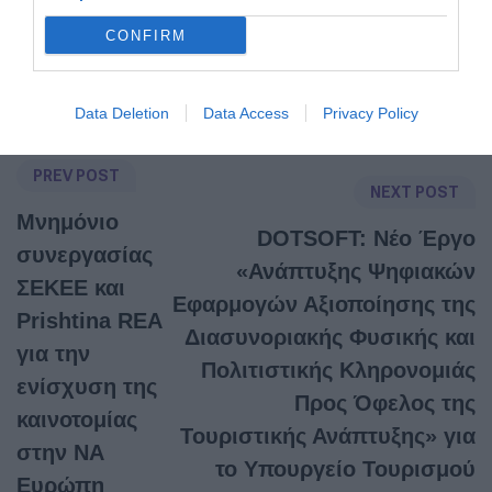
CONFIRM
Post Tags:
REVIVAL
Data Deletion
Data Access
Privacy Policy
PREV POST
NEXT POST
Μνημόνιο
DOTSOFT: Νέο Έργο
συνεργασίας
«Ανάπτυξης Ψηφιακών
ΣΕΚΕΕ και
Εφαρμογών Αξιοποίησης της
Prishtina REA
Διασυνοριακής Φυσικής και
για την
Πολιτιστικής Κληρονομιάς
ενίσχυση της
Προς Όφελος της
καινοτομίας
Τουριστικής Ανάπτυξης» για
στην ΝΑ
το Υπουργείο Τουρισμού
Ευρώπη