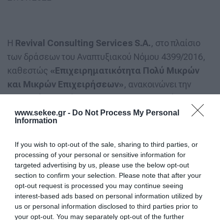
Η
Revival
Consulting
Services
S
.
A
.
, στο πλαίσιο
των δράσεων του Αναπτυξιακού Νόμου 4399/2016,
καθεστώς
«Επιχειρηματικότητα Πολύ Μικρών
και Μικρών Επιχειρήσεων»
, ανακοινώνει την
υπαγωγή της επένδυσης της ξενοδοχειακής
μονάδας
«
KERYLOS
RESORTS
»
. Η κατασκευή της
www.sekee.gr -
Do Not Process My Personal
Information
νέας μονάδας, η οποία αναμένεται να ξεκινήσει
άμεσα, θα είναι πέντε (5) αστέρων, δυναμικότητας
If you wish to opt-out of the sale, sharing to third parties, or
δέκα τεσσάρων (14) διαμερισμάτων, είκοσι έξι (26)
processing of your personal or sensitive information for
targeted advertising by us, please use the below opt-out
δωματίων και ογδόντα (80) κλινών.
section to confirm your selection. Please note that after your
opt-out request is processed you may continue seeing
Το σύνολο του ενισχυόμενου κόστους του έργου
interest-based ads based on personal information utilized by
ανέρχεται στο ποσό των
€ 6.229.912.75
, με τόπο
us or personal information disclosed to third parties prior to
your opt-out. You may separately opt-out of the further