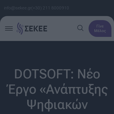
info@sekee.gr
(+30) 211 8000910
Γίνε
Μέλος
DOTSOFT: Νέο
Έργο «Ανάπτυξης
Ψηφιακών