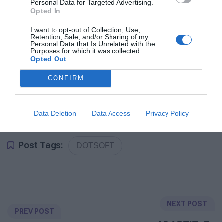
Personal Data for Targeted Advertising.
Opted In
Ο προϋπολογισμός του έργου ανέρχεται σε
105.000,00€ συμπεριλαμβανομένου Φ.Π.Α. 24%.
I want to opt-out of Collection, Use,
Retention, Sale, and/or Sharing of my
Personal Data that Is Unrelated with the
Purposes for which it was collected.
Φορέας χρηματοδότησης του έργου είναι το
Opted Out
Ευρωπαϊκό Ταμείο Περιφερειακής Ανάπτυξης
CONFIRM
(ΕΤΠΑ) κατά 85% και οι εθνικοί πόροι κατά 15%
μέσω του ΠΔΕ (Πρόγραμμα Δημοσίων
Επενδύσεων).
Data Deletion
Data Access
Privacy Policy
Post Tags:
DOTSOFT
NEXT POST
PREV POST