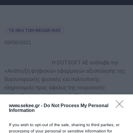
ΤΑ ΝΈΑ ΤΩΝ ΜΕΛΏΝ ΜΑΣ
09/08/2021
Η DOTSOFT ΑΕ ανέλαβε την
«Ανάπτυξη ψηφιακών εφαρμογών αξιοποίησης της
διασυνοριακής φυσικής και πολιτιστικής
κληρονομιάς προς όφελος της τουριστικής
ανάπτυξης» για το Υπουργείο Τουρισμού για την
υλοποίηση της Πράξης:“Innovative Instruments for
www.sekee.gr -
Do Not Process My Personal
Information
the Preservation and Promotion of Cultural Heritage
in the Cross-Border Area-Tourism-e” στο πλαίσιο του
If you wish to opt-out of the sale, sharing to third parties, or
Προγράμματος Διασυνοριακής Συνεργασίας
processing of your personal or sensitive information for