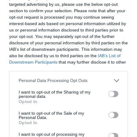
Interreg V-Α«Ελλάδα-Βουλγαρία 2014-2020».
targeted advertising by us, please use the below opt-out
section to confirm your selection. Please note that after your
opt-out request is processed you may continue seeing
Ο κύριος στόχος της Πράξης είναι η βελτίωση της
interest-based ads based on personal information utilized by
πρόσβασης σε πληροφορίες που σχετίζονται με
us or personal information disclosed to third parties prior to
your opt-out. You may separately opt-out of the further
μνημεία πολιτιστικής και φυσικής κληρονομιάς στη
disclosure of your personal information by third parties on the
διασυνοριακή περιοχή Ελλάδας και Βουλγαρίας.
IAB’s list of downstream participants. This information may
also be disclosed by us to third parties on the
IAB’s List of
Το έργο περιλαμβάνει τα ακόλουθα τμήματα:
Downstream Participants
that may further disclose it to other
third parties.
1. Δημιουργία ψηφιακού περιεχομένου προϊόντων
Personal Data Processing Opt Outs
και τουριστικών διαδρομών
I want to opt-out of the Sharing of my
personal data.
Opted In
2. Πολυμεσικό περιεχόμενο – Πανοράματα 360° και
διαδραστικές διαδρομές εικονικής
I want to opt-out of the Sale of my
Personal Data.
πραγματικότητας (virtual reality) για υπολογιστές,
Opted In
κινητές συσκευές και συσκευές ακουστικών
I want to opt-out of processing my