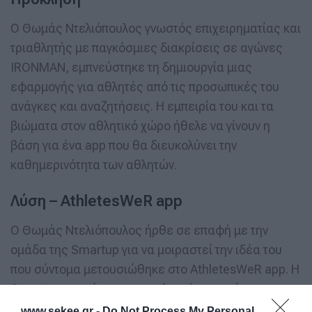
Ο Θωμάς Ντελιόπουλος γνωστός επιχειρηματίας και
τριαθλητής με παγκόσμιες διακρίσεις σε αγώνες
IRONMAN, εμπνεύστηκε τη δημιουργία μιας
εφαρμογής για αθλητές από τις προσωπικές του
ανάγκες και αναζητήσεις. Η εμπειρία του και τα
βιώματα στον αθλητικό χώρο ήθελε να γίνουν η
βάση για ένα app που θα διευκολύνει την
καθημερινότητα των αθλητών.
Λύση – AthletesWeR app
Ο Θωμάς Ντελιόπουλος ήρθε σε επαφή με την
ομάδα της Smartup για να μοιραστεί την ιδέα του
που σύντομα μετουσιώθηκε στο AthletesWeR app. Η
Smartup με γνώμονα την πολυετή εμπειρία στα
mobile app και την συνεχή ενημέρωση στις νέες
www.sekee.gr -
Do Not Process My Personal