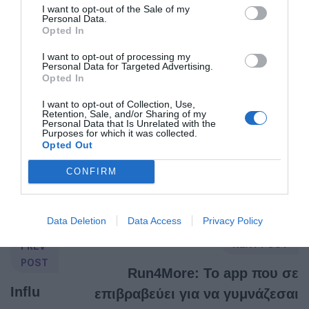
I want to opt-out of the Sale of my
τους, επιλέγοντας ημερομηνία και τοποθεσία και
Personal Data.
Opted In
άλλοι αθλητές μπορούν να δηλώσουν συμμετοχή για
ομαδική προπόνηση ή αγώνα!
I want to opt-out of processing my
Personal Data for Targeted Advertising.
Opted In
Feel free to Download AthletesWeR:
I want to opt-out of Collection, Use,
https://onelink.to/uv2kxb
Retention, Sale, and/or Sharing of my
Personal Data that Is Unrelated with the
Purposes for which it was collected.
Opted Out
Post Tags:
SMARTUP WEB
CONFIRM
Data Deletion
Data Access
Privacy Policy
NEXT POST
PREV
POST
Run4More: Το app που σε
Influ
επιβραβεύει για να γυμνάζεσαι