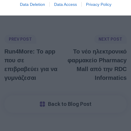
Post Tags:
Data Deletion
Data Access
Privacy Policy
RDC Informatics
PREV POST
NEXT POST
Run4More: Το app
Το νέο ηλεκτρονικό
που σε
φαρμακείο Pharmacy
επιβραβεύει για να
Mall από την RDC
γυμνάζεσαι
Informatics
Back to Blog Post