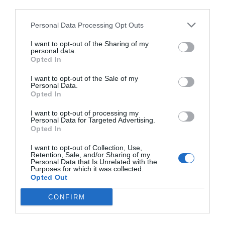
third parties.
χαρακτηριστικά:
«Είμαι ιδιαίτερα χαρούμενη να
σας μεταβιβάσω τα εγκάρδια συγχαρητήριά μου,
Personal Data Processing Opt Outs
για την εξασφάλιση της αξιοσημείωτης 3ης θέσης
I want to opt-out of the Sharing of my
personal data.
στο διαγωνισμό Pipeline Generation Grand Prix,
Opted In
της Ευρώπης. Καθώς συνεχίσουμε την κοινή μας
I want to opt-out of the Sale of my
πορεία και συνεργασία προς την επιτυχία, μείνετε
Personal Data.
βέβαιοι ότι θα συνεχίζουμε να σας υποστηρίζουμε
Opted In
και να συνδράμουμε στις επιτυχίες σας.»
I want to opt-out of processing my
Personal Data for Targeted Advertising.
Opted In
Ευχαριστούμε θερμά τη
και τα
Freshworks
I want to opt-out of Collection, Use,
στελέχη της, για την συγκεκριμένη διάκριση
Retention, Sale, and/or Sharing of my
Personal Data that Is Unrelated with the
καθώς και για την αμέριστη υποστήριξή τους, στη
Purposes for which it was collected.
προώθηση των καινοτόμων προϊόντων και λύσεων
Opted Out
τους, στην Ελλάδα.
CONFIRM