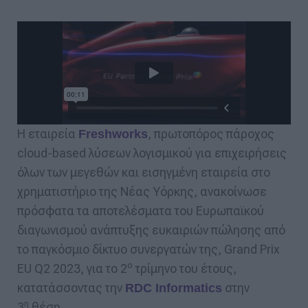
Η εταιρεία
, πρωτοπόρος πάροχος
Freshworks
cloud-based λύσεων λογισμικού για επιχειρήσεις
όλων των μεγεθών και εισηγμένη εταιρεία στο
χρηματιστήριο της Νέας Υόρκης, ανακοίνωσε
πρόσφατα τα αποτελέσματα του Ευρωπαϊκού
διαγωνισμού ανάπτυξης ευκαιριών πώλησης από
το παγκόσμιο δίκτυο συνεργατών της, Grand Prix
ο
EU Q2 2023, για το 2
τρίμηνο του έτους,
κατατάσσοντας την
στην
RDC Informatics
η
3
θέση.