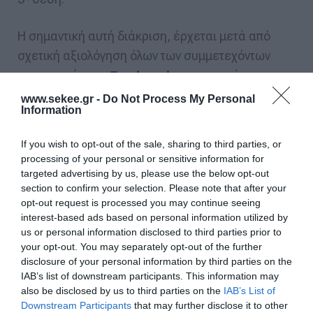
Η σημαντική αυτή διάκριση, έρχεται μετά από
σχετική αξιολόγηση όλων των συμμετεχόντων
συνεργατών της
,στην ευρύτερη
Freshworks
περιοχή της Ευρώπης. Το αποτέλεσμα αυτό,
www.sekee.gr -
Do Not Process My Personal
Information
αποτελεί το επιστέγασμα των ενεργειών της RDC
Informatics στη διάδοση και προώθηση των
If you wish to opt-out of the sale, sharing to third parties, or
λύσεων της
στην Ελληνική αγορά και
Freshworks
processing of your personal or sensitive information for
δικαιώνει το τίτλο της ως Freshworks Silver
targeted advertising by us, please use the below opt-out
section to confirm your selection. Please note that after your
Partner.
opt-out request is processed you may continue seeing
interest-based ads based on personal information utilized by
Με αφορμή την κατάκτηση της 3ης θέσης από
us or personal information disclosed to third parties prior to
your opt-out. You may separately opt-out of the further
την
, στον εν λόγω διαγωνισμό, η
RDC Informatics
disclosure of your personal information by third parties on the
Sohila Talapady, Freshworks Channel &
IAB’s list of downstream participants. This information may
Partnership Manager για τη κεντρική και
also be disclosed by us to third parties on the
IAB’s List of
Downstream Participants
that may further disclose it to other
ανατολική Ευρώπη δήλωσε