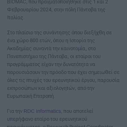
BIOMAC, που πραγματοποιήθηκε στις 1 και 2
Φεβρουαρίου 2024, στην πόλη Πάντοβα της
Ιταλίας.
Στο πλαίσιο της συνάντησης όπου διεξήχθη σε
ένα χώρο 800 ετών, όπου η Ιστορία της
Ακαδημίας συναντά την καινοτομία, στο
Πανεπιστήμιο της Πάντοβα, οι εταίροι του
προγράμματος είχαν την δυνατότητα να
παρουσιάσουν την πρόοδο που έχει σημειωθεί σε
όλες τις πτυχές του ερευνητικού έργου, παρουσία
εκπροσώπων και αξιολογητών, από την
Ευρωπαϊκή Επιτροπή.
Για την
, που αποτελεί
RDC Informatics
υπερήφανο εταίρο του ερευνητικού
προγράμματος, ο Research Project Coordinator