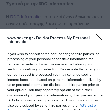
Σχετικά με την RDC Informatics
H
, αποτελεί έναν ολοκληρωμένο
RDC Informatics
οργανισμό παροχής λύσεων και προϊόντων
Πληροφορικής που σχεδιάζει, αναπτύσσει και
προσφέρει λύσεις τεχνολογίας σε ένα ευρύ
www.sekee.gr -
Do Not Process My Personal
Information
φάσμα επαγγελματικών χώρων & οργανισμών.
Επενδύοντας στην έρευνα και ανάπτυξη για
If you wish to opt-out of the sale, sharing to third parties, or
περισσότερο από 20 χρόνια και εξασφαλίζοντας
processing of your personal or sensitive information for
targeted advertising by us, please use the below opt-out
στρατηγικές συνεργασίες με κορυφαίες
section to confirm your selection. Please note that after your
επιχειρήσεις τεχνολογίας (Microsoft, Zoom,
opt-out request is processed you may continue seeing
Apple, Google), συμμετέχει ήδη σε τέσσερα
interest-based ads based on personal information utilized by
us or personal information disclosed to third parties prior to
Ευρωπαϊκά ερευνητικά προγράμματα,
your opt-out. You may separately opt-out of the further
αναπτύσσοντας και υποστηρίζοντας ψηφιακές
disclosure of your personal information by third parties on the
υποδομές συνεργασίας και διαχείρισης
IAB’s list of downstream participants. This information may
also be disclosed by us to third parties on the
IAB’s List of
δεδομένων.