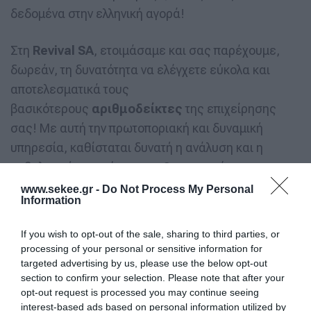
δεδομένα στην ελληνική αγορά!
Στη
Revival SA
, ετοιμάσαμε και σας παρέχουμε,
δωρεάν, τη δυνατότητα να ελέγχετε εύκολα και
αποτελεσματικά τους
βασικότερους
αριθμοδείκτες
της επιχείρησης
σας! Με αυτή την πρωτοποριακή και δυναμική
υπηρεσία, καθίσταται δυνατή η ανάλυση και η
ορθολογική κατανόηση των Οικονομικών
Καταστάσεων (Ισολογισμός, Κατάσταση
www.sekee.gr -
Do Not Process My Personal
Information
Αποτελεσμάτων Χρήσης, Κατάσταση Ταμειακών
Ροών), οδηγώντας στην άμεση λήψη στρατηγικών
If you wish to opt-out of the sale, sharing to third parties, or
αποφάσεων!
processing of your personal or sensitive information for
targeted advertising by us, please use the below opt-out
section to confirm your selection. Please note that after your
Η συγκεκριμένη υπηρεσία παρέχει άμεση
opt-out request is processed you may continue seeing
πληροφόρηση για την ρευστότητα, την
interest-based ads based on personal information utilized by