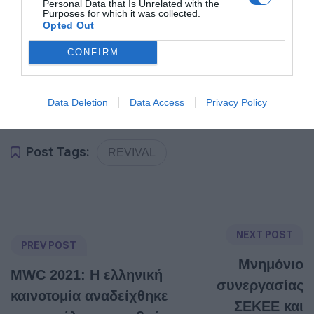
Personal Data that Is Unrelated with the
βελτίωση των προοπτικών της οικονομίας της
Purposes for which it was collected.
χώρας.
Opted Out
CONFIRM
Το επιχειρηματικό κοινό μπορεί να
πραγματοποιήσει online το Crash Test Βιωσιμότητας
πατώντας
εδω
Data Deletion
Data Access
Privacy Policy
Post Tags:
REVIVAL
NEXT POST
PREV POST
Μνημόνιο
MWC 2021: Η ελληνική
συνεργασίας
καινοτομία αναδείχθηκε
ΣΕΚΕΕ και