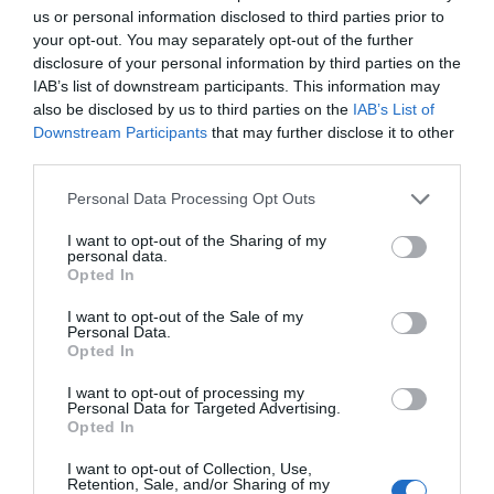
δραστηριότητα και την αποδοτικότητα,
us or personal information disclosed to third parties prior to
your opt-out. You may separately opt-out of the further
προσδιορίζοντας την πραγματική κατάσταση και την
disclosure of your personal information by third parties on the
υγιή βιωσιμότητα της επιχείρησης.
IAB’s list of downstream participants. This information may
also be disclosed by us to third parties on the
IAB’s List of
Downstream Participants
that may further disclose it to other
Η εταιρεία συνεχίζει να επενδύει στην καινοτομία
third parties.
και να προχωρά δυναμικά στην δημιουργία λύσεων,
προσθέτοντας σημαντική αξία στην ελληνική
Personal Data Processing Opt Outs
επιχειρηματικότητα, ενδυναμώνοντας τους φορείς
I want to opt-out of the Sharing of my
personal data.
του ιδιωτικού και δημοσίου τομέα με καινοτόμα
Opted In
προϊόντα και υπηρεσίες αιχμής.
I want to opt-out of the Sale of my
Personal Data.
Η
Revival
Consulting
Services
S
.
A
.
παραμένει
Opted In
πιστά προσηλωμένη στον στόχο της για την στήριξη
I want to opt-out of processing my
και ενδυνάμωση των επιχειρήσεων καθώς και την
Personal Data for Targeted Advertising.
Opted In
βιώσιμη και ισόρροπη ανάπτυξη τους, συμβάλλοντας
I want to opt-out of Collection, Use,
καθοριστικά στον εκσυγχρονισμό τους και στην
Retention, Sale, and/or Sharing of my