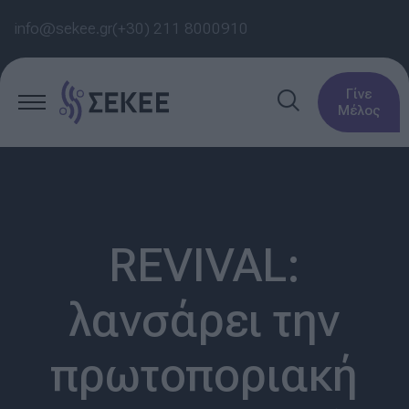
info@sekee.gr
(+30) 211 8000910
Γίνε
Μέλος
REVIVAL:
λανσάρει την
πρωτοποριακή