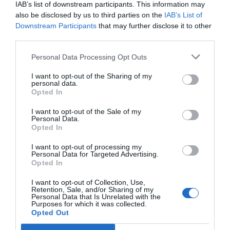
IAB’s list of downstream participants. This information may
Ανάπτυξης
της
RDC
Informatics
με κύρια
also be disclosed by us to third parties on the
IAB’s List of
αρμοδιότητα τον συντονισμό των
Ευρωπαϊκών &
Downstream Participants
that may further disclose it to other
Εθνικών έργων καινοτομίας
που συμμετέχει η
third parties.
εταιρεία. Επίσης αναλαμβάνει την Έρευνα και
Personal Data Processing Opt Outs
Ανάπτυξη στα
νέα προϊόντα λογισμικού
της
I want to opt-out of the Sharing of my
εταιρείας που θα βασίζονται στην
ανάλυση
personal data.
δεδομένων
(big data),
την τεχνητή
Opted In
νοημοσύνη
(artificial intelligence) &
μηχανική
I want to opt-out of the Sale of my
Personal Data.
μάθηση
(machine learning).
Opted In
I want to opt-out of processing my
Η
RDC
Informatics
συμμετέχει ήδη σε τρία έργα
Personal Data for Targeted Advertising.
καινοτομίας
Horizon
2020
της Ευρωπαϊκής Ένωσης
Opted In
καθώς και στην Εθνική Δράση Καινοτομίας
I want to opt-out of Collection, Use,
Retention, Sale, and/or Sharing of my
«
Ερευνώ-Δημιουργώ-Καινοτομώ ΙΙ»
, ενώ
Personal Data that Is Unrelated with the
Purposes for which it was collected.
συμμετέχει ως μέλος συνεργατικών σχηματισμών
Opted Out
σε πλήθος ερευνητικών προτάσεων που έχουν