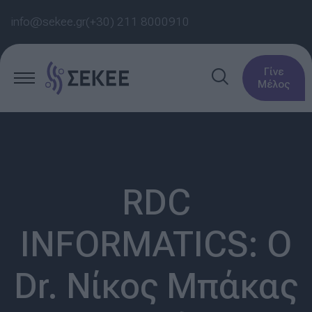
info@sekee.gr
(+30) 211 8000910
Γίνε
Μέλος
RDC
INFORMATICS: Ο
Dr. Νίκος Μπάκας