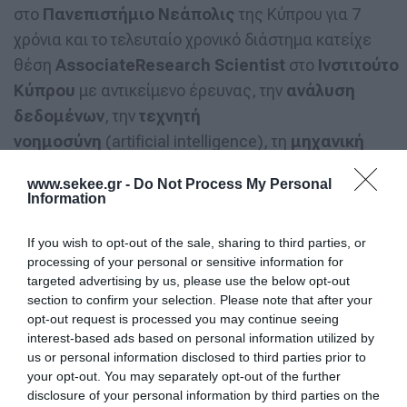
στο
Πανεπιστήμιο Νεάπολις
της Κύπρου για 7
χρόνια και το τελευταίο χρονικό διάστημα κατείχε
θέση
Associate
Research
Scientist
στο
Ινστιτούτο
Κύπρου
με αντικείμενο έρευνας, την
ανάλυση
δεδομένων
, την
τεχνητή
νοημοσύνη
(artificial intelligence), τη
μηχανική
μάθηση
(machine learning) καθώς και την
www.sekee.gr -
Do Not Process My Personal
αξιοποίηση
υπερ-υπολογιστών
(supercomputers)
Information
σε αλγοριθμικά προβλήματα big data. Είναι κάτοχος
διδακτορικού τίτλου στην
Υπολογιστική
If you wish to opt-out of the sale, sharing to third parties, or
processing of your personal or sensitive information for
Βελτιστοποίηση
και έχει πλούσιο ερευνητικό έργο
targeted advertising by us, please use the below opt-out
με περισσότερες από 50 δημοσιεύσεις σε
section to confirm your selection. Please note that after your
διακεκριμένα journals & διεθνή συνέδρια.
opt-out request is processed you may continue seeing
interest-based ads based on personal information utilized by
us or personal information disclosed to third parties prior to
Ο
Dr
. Μπάκας
αναλαμβάνει τη Διεύθυνση
your opt-out. You may separately opt-out of the further
του
Τμήματος Έρευνας &
disclosure of your personal information by third parties on the