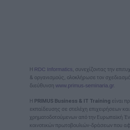
Η
, συνεχίζοντας την επι
RDC Informatics
& οργανισμούς, ολοκλήρωσε τον σχεδιασμό 
διεύθυνση
.
www.primus-seminaria.gr
Η
PRIMUS Business & IT Training
είναι π
εκπαίδευσης σε στελέχη επιχειρήσεων και 
χρηματοδοτούμενων από την Ευρωπαϊκή Έν
κοινοτικών πρωτοβουλιών-δράσεων που αφο