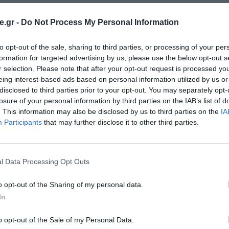
χει πιστοποιηθεί σαν K.Δ.Β.Μ.2 Εθνικής Εμβέλειας, με
.gr -
Do Not Process My Personal Information
σαλονίκη και σε όλες τις φάσεις λειτουργίας του θεσμ
γηση των εκπαιδευτικών οργανισμών από τον Εθνικό Οργ
to opt-out of the sale, sharing to third parties, or processing of your per
formation for targeted advertising by us, please use the below opt-out s
.Ε.Π) με βάση τα πρότυπα που έχει θέσει – σε πανευρω
r selection. Please note that after your opt-out request is processed y
εσιών, όσο και για τα προσόντα των στελεχών του.
eing interest-based ads based on personal information utilized by us or
disclosed to third parties prior to your opt-out. You may separately opt-
losure of your personal information by third parties on the IAB’s list of
. This information may also be disclosed by us to third parties on the
IA
matics εξυπηρετεί τις απαιτήσεις της PRIMUS Busin
Participants
that may further disclose it to other third parties.
, δημιουργήθηκε από την
με σκοπό να 
r
RDC Informatics
 φέρει σε πρώτο πλάνο τις περισσότερες από 20 κατηγο
l Data Processing Opt Outs
 Business & IT Training.
o opt-out of the Sharing of my personal data.
In
o opt-out of the Sale of my Personal Data.
στη εμπειρία χρήσης σε κάθε τύπο συσκευής πλοήγησης.