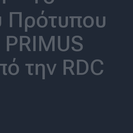
υ Πρότυπου
ς PRIMUS
από την RDC