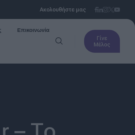
Ακολουθήστε μας
ς
Επικοινωνία
Γίνε
Μέλος
r – Το