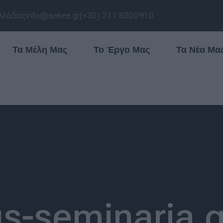
λλάδας
info@sekee.gr
(+30) 211 8000910
Τα Μέλη Μας
Το Έργο Μας
Τα Νέα Μα
s-seminaria.g