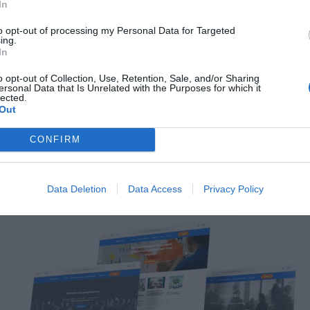
In
ρέως διαδεδομένους web browsers.
to opt-out of processing my Personal Data for Targeted
ν πλοήγησης
, για άμεση πρόσβαση στο περιεχόμενο
ing.
In
 δομημένο έτσι ώστε μετά από σύντομη εκπαίδευση ο διαχε
χόμενο του νέου δικτυακού τόπου.
o opt-out of Collection, Use, Retention, Sale, and/or Sharing
ersonal Data that Is Unrelated with the Purposes for which it
lected.
κού τόπου
επιβεβαιώνει την ουσ
www.primus-seminaria.gr
Out
γία δικτυακών τόπων υψηλών προδιαγραφών & απόδοση
CONFIRM
S Business & IT Training
στη σελίδα
www.primus-semi
Data Deletion
Data Access
Privacy Policy