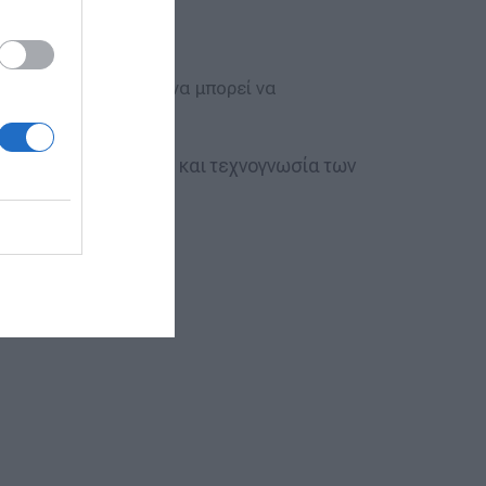
ιριστής της σελίδας να μπορεί να
ιαστική εξειδίκευση και τεχνογνωσία των
ς.
.
naria.gr