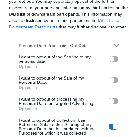
your opt-out. You may separately opt-out of the further
την μορφή μιας δωρεάν εφαρμογής. Η επιχείρηση
disclosure of your personal information by third parties on the
χρησιμοποιεί την εφαρμογή, ικανοποιημένη από τα
IAB’s list of downstream participants. This information may
κέρδη και την αναγνωρισιμότητα της,
also be disclosed by us to third parties on the
IAB’s List of
Downstream Participants
that may further disclose it to other
χρησιμοποιώντας όλο και λιγότερο το e-shop.
third parties.
Σήμερα με το Smart Delivery Plus, τα
Personal Data Processing Opt Outs
πλεονεκτήματα που απολαμβάνει η
I want to opt-out of the Sharing of my
επιχείρηση είναι:
personal data.
Opted In
Το τμήμα παραγγελιών έχει ένα κοινό εργαλείο
I want to opt-out of the Sale of my
τόσο για τις παραγγελίες χονδρικής όσο και της
Personal Data.
Opted In
λιανικής, κάνοντας πιο εύκολη τη διαχείριση αυτών
Μέσα στο πρώτo δίμηνο χρήσης της πλατφόρμας, το
I want to opt-out of processing my
Personal Data for Targeted Advertising.
50% των πελατών της P for Pelion χρησιμοποιεί την
Opted In
πλατφόρμα για τις παραγγελίες του
I want to opt-out of Collection, Use,
Παραδόθηκε σε λιγότερο από μία εβδομάδα γιατί
Retention, Sale, and/or Sharing of my
Personal Data that Is Unrelated with the
είναι έτοιμη και scalable
Purposes for which it was collected.