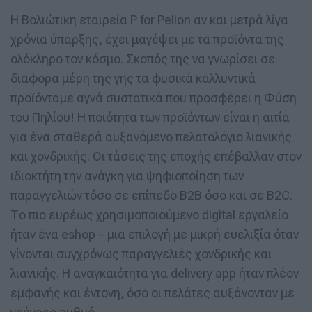
Η Βολιώτικη εταιρεία P for Pelion αν και μετρά λίγα
χρόνια ύπαρξης, έχει μαγέψει με τα προϊόντα της
ολόκληρο τον κόσμο. Σκοπός της να γνωρίσει σε
διαφορα μέρη της γης τα φυσικά καλλυντικά
προϊόνταμε αγνά συστατικά που προσφέρει η Φύση
του Πηλίου! Η ποιότητα των προϊόντων είναι η αιτία
για ένα σταθερά αυξανόμενο πελατολόγιο λιανικής
και χονδρικής. Οι τάσεις της εποχής επέβαλλαν στον
ιδιοκτήτη την ανάγκη για ψηφιοποίηση των
παραγγελιών τόσο σε επίπεδο B2B όσο και σε Β2C.
Το πιο ευρέως χρησιμοποιούμενο digital εργαλείο
ήταν ένα eshop – μια επιλογή με μικρή ευελιξία όταν
γίνονται συγχρόνως παραγγελιές χονδρικής και
λιανικής. Η αναγκαιότητα για delivery app ήταν πλέον
εμφανής και έντονη, όσο οι πελάτες αυξάνονταν με