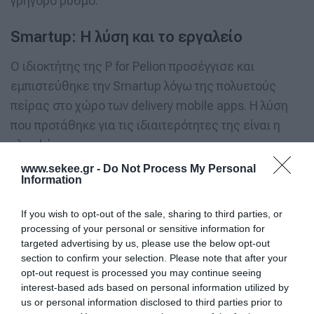
γρήγορο ρυθμό.
Smartup: Η λύση και το εργαλείο
Ο ιδιοκτήτης της P for Pelion προσέγγισε και
εμπιστεύθηκε την Smartup λόγω της πολυετούς
πείρας στο χώρο των delivery mobile apps. H λύση
που προτάθηκε για τις ιδιαιτερότητες της είναι η
πλατφόρμα
Smart Delivery Plus. To Smart Delivery Plus είναι η
www.sekee.gr -
Do Not Process My Personal
Information
πλέον ολοκληρωμένη λύση για εύκολες, γρήγορες
και ασφαλείς παραγγελιοληψίες χoνδρικής και
If you wish to opt-out of the sale, sharing to third parties, or
λιανικής και με πλήρως customized περιβάλλον. Σε
processing of your personal or sensitive information for
πολύ
targeted advertising by us, please use the below opt-out
section to confirm your selection. Please note that after your
σύντομο χρόνο προσαρμόστηκε στις αισθητικές και
opt-out request is processed you may continue seeing
πρακτικές ανάγκες της P for Pelion και δόθηκε στα
interest-based ads based on personal information utilized by
χέρια των πελατών του μέσω των κινητών τους με
us or personal information disclosed to third parties prior to