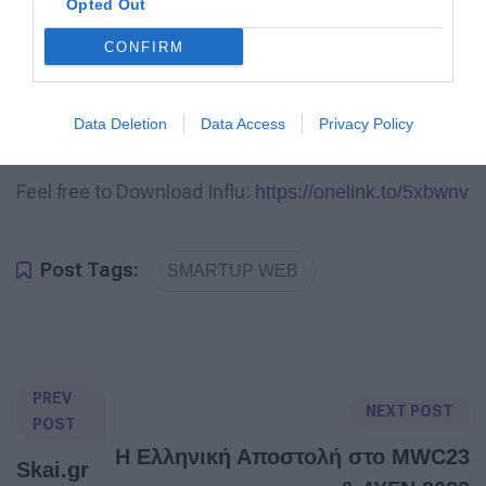
Opted Out
Δεν απαιτείται κανένα υπόβαθρο προγραμματισμού
ή ειδικές τεχνικές δεξιότητες για τη λειτουργία του.
CONFIRM
Η επιχείρηση χρησιμοποιεί την πλατφόρμα όχι μόνο
για τις παραγγελίες αλλά και για τις προωθητικές τις
Data Deletion
Data Access
Privacy Policy
ενέργειες
Feel free to Download Influ:
https://onelink.to/5xbwnv
Post Tags:
SMARTUP WEB
PREV
NEXT POST
POST
Η Ελληνική Αποστολή στο MWC23
Skai.gr