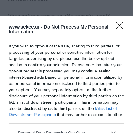
Μέσα από το σύστημα, τα μέλη μπορούν, μεταξύ
άλλων:
www.sekee.gr -
Do Not Process My Personal
Information
• να έχουν
πλήρη εικόνα του προσωπικού τους
If you wish to opt-out of the sale, sharing to third parties, or
προφίλ
και να επικαιροποιούν τα στοιχεία τους,
processing of your personal or sensitive information for
targeted advertising by us, please use the below opt-out
• να προβάλλουν τον
ψηφιακό φάκελο
section to confirm your selection. Please note that after your
αδειοδότησης του οδοντιατρείου τους
,
opt-out request is processed you may continue seeing
• να υποβάλλουν
αιτήματα, ερωτήματα, παράπονα
interest-based ads based on personal information utilized by
us or personal information disclosed to third parties prior to
ή καταγγελίες
με οργανωμένο και διαφανή τρόπο,
your opt-out. You may separately opt-out of the further
• να πραγματοποιούν
ηλεκτρονικές πληρωμές
disclosure of your personal information by third parties on the
συνδρομών
και άλλων υποχρεώσεων,
IAB’s list of downstream participants. This information may
also be disclosed by us to third parties on the
IAB’s List of
• να υποβάλλουν
αιτήσεις εγγραφής
ή άλλες
Downstream Participants
that may further disclose it to other
διοικητικές πράξεις ψηφιακά,
third parties.
• να λαμβάνουν ενημερώσεις και ειδοποιήσεις σε
Personal Data Processing Opt Outs