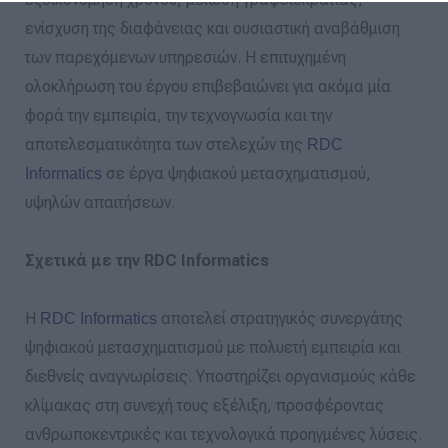
ενίσχυση της διαφάνειας και ουσιαστική αναβάθμιση
των παρεχόμενων υπηρεσιών. Η επιτυχημένη
ολοκλήρωση του έργου επιβεβαιώνει για ακόμα μία
φορά την εμπειρία, την τεχνογνωσία και την
αποτελεσματικότητα των στελεχών της
RDC
σε έργα ψηφιακού μετασχηματισμού,
Informatics
υψηλών απαιτήσεων.
Σχετικά με την RDC Informatics
Η
αποτελεί στρατηγικός συνεργάτης
RDC Informatics
ψηφιακού μετασχηματισμού με πολυετή εμπειρία και
διεθνείς αναγνωρίσεις. Υποστηρίζει οργανισμούς κάθε
κλίμακας στη συνεχή τους εξέλιξη, προσφέροντας
ανθρωποκεντρικές και τεχνολογικά προηγμένες λύσεις.