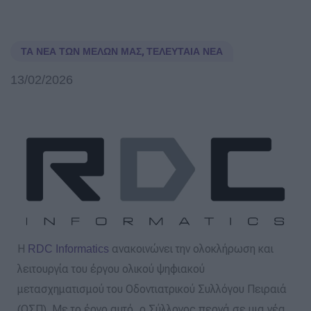
ΤΑ ΝΈΑ ΤΩΝ ΜΕΛΏΝ ΜΑΣ
,
ΤΕΛΕΥΤΑΊΑ ΝΈΑ
13/02/2026
Η
ανακοινώνει την ολοκλήρωση και
RDC Informatics
λειτουργία του έργου ολικού ψηφιακού
μετασχηματισμού του Οδοντιατρικού Συλλόγου Πειραιά
(ΟΣΠ). Με το έργο αυτό, ο Σύλλογος περνά σε μια νέα