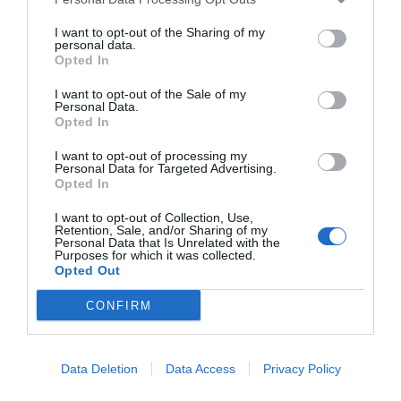
πραγματικό χρόνο.
I want to opt-out of the Sharing of my
personal data.
Opted In
3. Καινοτόμο ψηφιακό οικοσύστημα εκπαίδευσης
Στο πλαίσιο του έργου υλοποιήθηκε επίσης ένα
I want to opt-out of the Sale of my
Personal Data.
σύγχρονο ψηφιακό οικοσύστημα εκπαίδευσης
Opted In
(
), μέσω πλατφόρμας
https://webinars.osp.gr
I want to opt-out of processing my
τηλεκπαίδευσης, που ενσωματώνει τις πλέον
Personal Data for Targeted Advertising.
Opted In
. Η
σύγχρονες τεχνολογίες ψηφιακής μάθησης
πλατφόρμα δίνει τη δυνατότητα για ζωντανά
I want to opt-out of Collection, Use,
Retention, Sale, and/or Sharing of my
Personal Data that Is Unrelated with the
διαδικτυακά σεμινάρια, ασύγχρονη παρακολούθηση
Purposes for which it was collected.
εκπαιδευτικού περιεχομένου, καθώς και μελλοντική
Opted Out
αξιοποίηση καινοτόμων εργαλείων αξιολόγησης και
CONFIRM
πιστοποίησης γνώσεων.
Τα οφέλη του έργου για τον ΟΣΠ και τα μέλη του είναι
Data Deletion
Data Access
Privacy Policy
άμεσα και μετρήσιμα: απλούστευση διαδικασιών,
εξοικονόμηση χρόνου, μείωση γραφειοκρατίας,