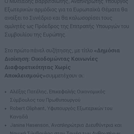
Ο Μιλτιάδης Βαρβιτσιώτης, Αναπληρωτής Υπουργός
Εξωτερικών αρμόδιος για τα Ευρωπαϊκά Θέματα θα
ανοίξει το Συνέδριο και θα καλωσορίσει τους
ομιλητές ως Πρόεδρος της Επιτροπής Υπουργών του
Συμβουλίου της Ευρώπης.
Στο πρώτο πάνελ συζήτησης, με τίτλο
«Δημόσια
Διοίκηση: Οικοδομώντας Κοινωνίες
Διαφορετικότητας Χωρίς
Αποκλεισμούς»
συμμετέχουν οι:
Αλέξης Πατέλης, Επικεφαλής Οικονομικός
Σύμβουλος του Πρωθυπουργού
Robert Oliphant, Υφυπουργός Εξωτερικών του
Καναδά
Janina Hasenson, Αναπληρώτρια Διευθύντρια και
Νομική Σύμβουλος στον Τομέα των Ανθρωπίνων