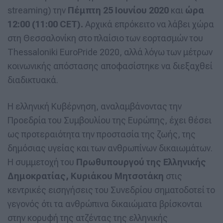
streaming) την
Πέμπτη 25 Ιουνίου 2020
και
ώρα
12:00 (11:00 CET).
Αρχικά επρόκειτο να λάβει χώρα
στη Θεσσαλονίκη στο πλαίσιο των εορτασμών του
Thessaloniki EuroPride 2020, αλλά λόγω των μέτρων
κοινωνικής απόστασης αποφασίστηκε να διεξαχθεί
διαδικτυακά.
Η ελληνική Κυβέρνηση, αναλαμβάνοντας την
Προεδρία του Συμβουλίου της Ευρώπης, έχει θέσει
ως προτεραιότητα την προστασία της ζωής, της
δημόσιας υγείας και των ανθρωπίνων δικαιωμάτων.
Η συμμετοχή του
Πρωθυπουργού της Ελληνικής
Δημοκρατίας, Κυριάκου Μητσοτάκη
στις
κεντρικές εισηγήσεις του Συνεδρίου σηματοδοτεί το
γεγονός ότι τα ανθρώπινα δικαιώματα βρίσκονται
στην κορυφή της ατζέντας της ελληνικής