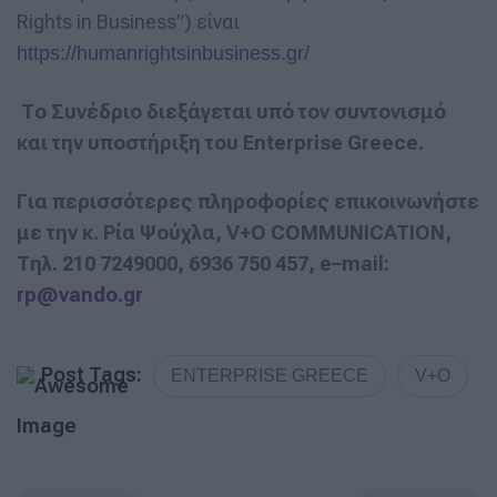
Rights in Business”) είναι
https://humanrightsinbusiness.gr/
Το Συνέδριο διεξάγεται υπό τον
συντονισμό
και την υποστήριξη του
Enterprise
Greece
.
Για περισσότερες πληροφορίες επικοινωνήστε
με την κ. Ρία Ψούχλα,
V
+
O
COMMUNICATION
,
Τηλ. 210 7249000, 6936 750 457,
e
–
mail
:
rp
@
vando
.
gr
Post Tags:
ENTERPRISE GREECE
V+O