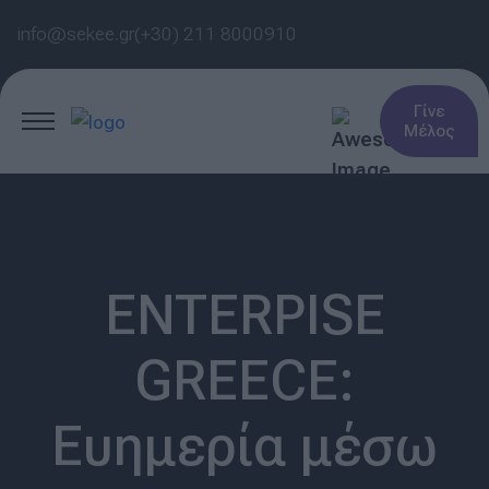
info@sekee.gr
(+30) 211 8000910
Γίνε
Μέλος
ENTERPISE
GREECE:
Ευημερία μέσω