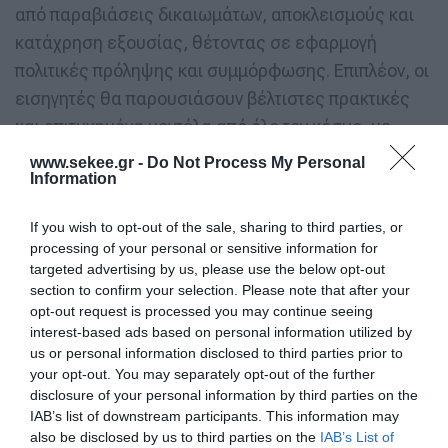
από παραβιάσεις δικαιωμάτων, αποκλεισμούς και
κατάχρηση εξουσίας, θέτοντας σε εφαρμογή
πολιτικές πρόληψης και συμμόρφωσης. Επιπλέον, οι
εισηγητές θα παρουσιάσουν βέλτιστες πρακτικές
και επιτυχημένα μοντέλα από όλο τον κόσμο, με
στόχο την ισχυρότερη συνεργασία μεταξύ κρατών
www.sekee.gr -
Do Not Process My Personal
Information
και διεθνών οργανισμών.
If you wish to opt-out of the sale, sharing to third parties, or
Στο δεύτερο πάνελ συζήτησης, με τίτλο
«Εργασιακό
processing of your personal or sensitive information for
Περιβάλλον: Εταιρική Κοινωνική Ευθύνη και
targeted advertising by us, please use the below opt-out
Ευκαιρίες για την Προώθηση της
section to confirm your selection. Please note that after your
opt-out request is processed you may continue seeing
Διαφορετικότητας και των Ανθρωπίνων
interest-based ads based on personal information utilized by
Δικαιωμάτων»
, συμμετέχουν οι:
us or personal information disclosed to third parties prior to
your opt-out. You may separately opt-out of the further
disclosure of your personal information by third parties on the
Πέγκυ Αντωνάκου, Γενική Διευθύντρια Νοτιο-
IAB’s list of downstream participants. This information may
Ανατολικής Ευρώπης, GOOGLE
also be disclosed by us to third parties on the
IAB’s List of