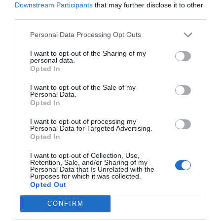
Χάρης Μπρουμίδης, Πρόεδρος και Διευθύνων
Downstream Participants
that may further disclose it to other
third parties.
Σύμβουλος, VODAFONE
Θεοδόσης Μιχαλόπουλος, Διευθύνων Σύμβουλος
Personal Data Processing Opt Outs
Ελλάδας, Κύπρου & Μάλτας, MICROSOFT
I want to opt-out of the Sharing of my
Nieves Delgado, Αντιπρόεδρος Πωλήσεων &
personal data.
Opted In
Χορηγός Υποστήριξης ΛΟΑΤΚΙ+ για Ισπανία,
Πορτογαλία, Ελλάδα & Ισραήλ, IBM
I want to opt-out of the Sale of my
Personal Data.
Βασίλειος Ε. Ψάλτης, Διευθύνων Σύμβουλος, ALPHA
Opted In
BANK
I want to opt-out of processing my
Ειρήνη Νικολοπούλου, Διευθύνουσα Σύμβουλος &
Personal Data for Targeted Advertising.
Opted In
Αντιπρόεδρος Διοικητικού Συμβουλίου,
I want to opt-out of Collection, Use,
WUNDERMAN THOMPSON
Retention, Sale, and/or Sharing of my
Personal Data that Is Unrelated with the
Purposes for which it was collected.
Το πάνελ συντονίζει ο Paul Tugwell,
Opted Out
δημοσιογράφος, Bloomberg News.
CONFIRM
Το πάνελ θα αναδείξει στρατηγικές Εταιρικής