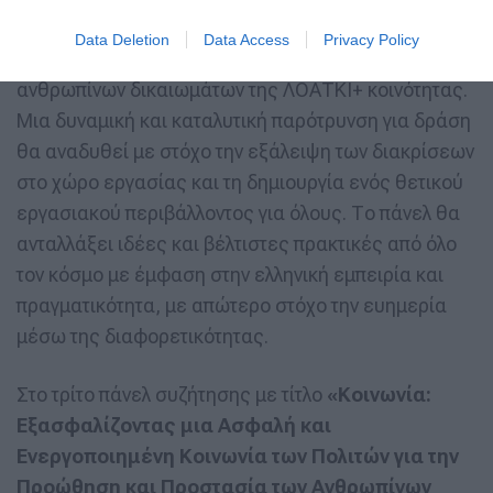
Κοινωνικής Ευθύνης, βιώσιμα πλάνα και
Data Deletion
Data Access
Privacy Policy
προγράμματα ενσωμάτωσης του σεβασμού των
ανθρωπίνων δικαιωμάτων της ΛΟΑΤΚΙ+ κοινότητας.
Μια δυναμική και καταλυτική παρότρυνση για δράση
θα αναδυθεί με στόχο την εξάλειψη των διακρίσεων
στο χώρο εργασίας και τη δημιουργία ενός θετικού
εργασιακού περιβάλλοντος για όλους. Το πάνελ θα
ανταλλάξει ιδέες και βέλτιστες πρακτικές από όλο
τον κόσμο με έμφαση στην ελληνική εμπειρία και
πραγματικότητα, με απώτερο στόχο την ευημερία
μέσω της διαφορετικότητας.
Στο τρίτο πάνελ συζήτησης με τίτλο
«Κοινωνία:
Εξασφαλίζοντας μια Ασφαλή και
Ενεργοποιημένη Κοινωνία των Πολιτών για την
Προώθηση και Προστασία των Ανθρωπίνων