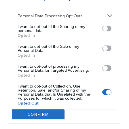
αποκτήσει κοινή επιχειρησιακή εικόνα για όλα τα
third parties.
δεδομένα του που έχουν γεωχωρική υπόσταση
Personal Data Processing Opt Outs
τον έλεγχο της κίνησης του συνόλου των
I want to opt-out of the Sharing of my
απορριμματοφόρων, των οχημάτων πολιτικής
personal data.
προστασίας καθώς και των οχημάτων εργοταξιακών
Opted In
εργασιών με επέκταση του υφιστάμενου
I want to opt-out of the Sale of my
Personal Data.
συστήματος παρακολούθησης και διαχείρισης
Opted In
στόλου
I want to opt-out of processing my
την αυτόματη καταγραφή της κατανάλωσης πόσιμου
Personal Data for Targeted Advertising.
Opted In
ύδατος, αλλά και εντοπισμού διαρροών με χρήση
«έξυπνων υδρομέτρων»
I want to opt-out of Collection, Use,
Retention, Sale, and/or Sharing of my
Personal Data that Is Unrelated with the
Purposes for which it was collected.
Opted Out
Post Tags:
DOTSOFT
CONFIRM