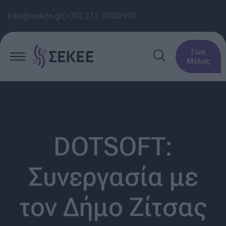
info@sekee.gr
(+30) 211 8000910
Γίνε
Μέλος
DOTSOFT:
Συνεργασία με
τον Δήμο Ζίτσας