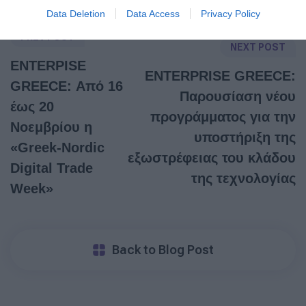
Data Deletion
Data Access
Privacy Policy
PREV POST
NEXT POST
ENTERPISE
ENTERPRISE GREECE:
GREECE: Από 16
Παρουσίαση νέου
έως 20
προγράμματος για την
Νοεμβρίου η
υποστήριξη της
«Greek-Nordic
εξωστρέφειας του κλάδου
Digital Trade
της τεχνολογίας
Week»
Back to Blog Post