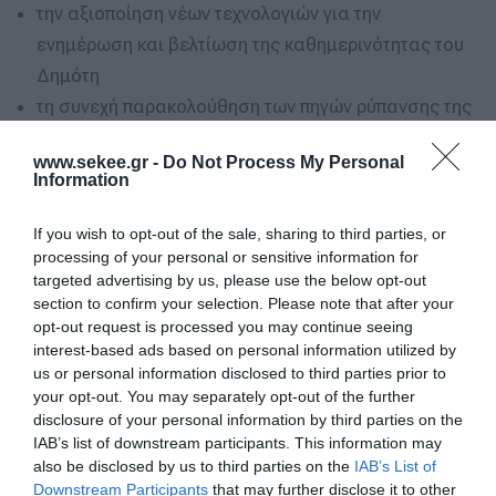
την αξιοποίηση νέων τεχνολογιών για την
ενημέρωση και βελτίωση της καθημερινότητας του
Δημότη
τη συνεχή παρακολούθηση των πηγών ρύπανσης της
ατμόσφαιρας σε πραγματικό χρόνο μέσω δικτύου
www.sekee.gr -
Do Not Process My Personal
αισθητήρων ευέλικτων περιβαλλοντικών σταθμών
Information
τη λειτουργία ενός Συστήματος ηλεκτρονικού
πρωτοκόλλου, αρχειοθέτησης και διακίνησης
If you wish to opt-out of the sale, sharing to third parties, or
processing of your personal or sensitive information for
εγγράφων και ροής εργασιών για τις ανάγκες του
targeted advertising by us, please use the below opt-out
Δήμου
section to confirm your selection. Please note that after your
την επέκταση της υπάρχουσας υποδομής
opt-out request is processed you may continue seeing
interest-based ads based on personal information utilized by
γεωχωρικών πληροφοριών του Δήμου ώστε να
us or personal information disclosed to third parties prior to
ενσωματωθούν σε αυτή τα νέα δεδομένα που θα
your opt-out. You may separately opt-out of the further
προκύψουν από τη δράση. Επιπλέον θα εμπλουτιστεί
disclosure of your personal information by third parties on the
IAB’s list of downstream participants. This information may
η δομή με επιπλέον δεδομένα που δεν έχουν ακόμη
also be disclosed by us to third parties on the
IAB’s List of
ενταχθεί σε αυτήν. Με αυτό τον τρόπο ο Δήμος θα
Downstream Participants
that may further disclose it to other