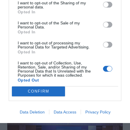
I want to opt-out of the Sharing of my
χρήστη μία μοναδική εμπειρία περιήγησης από το
personal data.
Opted In
κινητό του τηλέφωνο και τον υπολογιστή, έως τα
πιο σύγχρονα VR Headsets της αγοράς,
I want to opt-out of the Sale of my
Personal Data.
ενεργοποιώντας αυτόματα τις ανάλογες
Opted In
λειτουργίες και επιλογές.
I want to opt-out of processing my
Personal Data for Targeted Advertising.
Opted In
Επιπρόσθετα, οι τεχνολογίες που
χρησιμοποιήθηκαν στην ανάπτυξη του Ψηφιακού
I want to opt-out of Collection, Use,
Retention, Sale, and/or Sharing of my
Μουσείου ΜΙΝΕΤΤΑ είναι future-proof,
Personal Data that Is Unrelated with the
Purposes for which it was collected.
επιτρέποντας στο μέλλον τον εμπλουτισμό του
Opted Out
πολυχώρου, με νέες λειτουργίες και υλικό
CONFIRM
αλληλεπίδρασης.
Data Deletion
Data Access
Privacy Policy