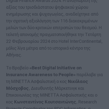
Digital Finance Awards 2024. Η αναγνώριση της
αξίας του τρισδιάστατου ψηφιακού χώρου
ενημέρωσης και ψυχαγωγίας, αναδείχτηκε από
την σχετική αξιολόγηση των 116 διακεκριμένων
μελών των δύο κριτικών επιτροπών του θεσμού. Η
τελετή απονομής πραγματοποιήθηκε την Τετάρτη
22 Φεβρουαρίου 2024 στο Hotel InterContinental,
μόλις λίγα μέτρα από το ιστορικό κέντρο της
Αθήνας.
To Βραβείο
«Best Digital Initiative on
Insurance Awareness to People»
παρέλαβε για
τη ΜΙΝΕΤΤΑ Ασφαλιστική ο κος
Νικόλαος
Μόσχοβος
, Διευθυντής Μάρκετινγκ και
Eπικοινωνίας της ΜΙΝΕΤΤΑ Ασφαλιστικής και ο
κος
Κωνσταντίνος Κουτσαντώνης
, Research
Projects Coordinator της RDC Informatics, ο