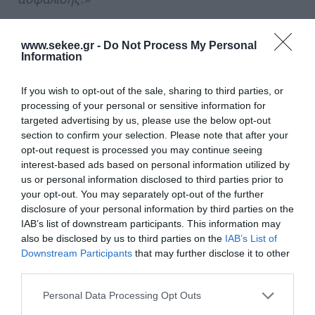
Το έργο του
Ψηφιακού Μουσείου
www.sekee.gr -
Do Not Process My Personal
ΜΙΝΕΤΤΑ
που υλοποιήθηκε από την
RDC
Information
, αποτελεί το επιστέγασμα της
Informatics
If you wish to opt-out of the sale, sharing to third parties, or
αξιοποίησης των πλέον
καινοτόμων
processing of your personal or sensitive information for
τεχνολογιών στο χώρο της ψηφιακής 360ᵒ
targeted advertising by us, please use the below opt-out
απεικόνισης και εικονικής πραγματικότητας
section to confirm your selection. Please note that after your
opt-out request is processed you may continue seeing
(VR).
interest-based ads based on personal information utilized by
us or personal information disclosed to third parties prior to
Από τον αρχικό σχεδιασμό των τρισδιάστατων
your opt-out. You may separately opt-out of the further
disclosure of your personal information by third parties on the
μοντέλων σε προγράμματα CAD και 3D modeling,
IAB’s list of downstream participants. This information may
έως τη διαμόρφωση των τελικών λειτουργιών
also be disclosed by us to third parties on the
IAB’s List of
πλοήγησης και αλληλεπίδρασης με ειδικές
Downstream Participants
that may further disclose it to other
third parties.
εφαρμογές διαχείρισης χώρων εικονικής
πραγματικότητας, το Ψηφιακό Μουσείο
Personal Data Processing Opt Outs
ΜΙΝΕΤΤΑ, είναι σε θέση να παρέχει σε κάθε