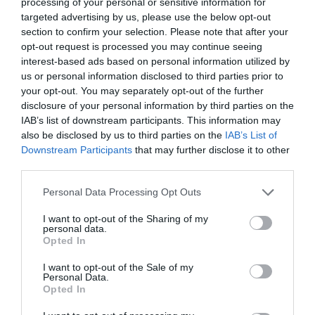
processing of your personal or sensitive information for
αντίστοιχα προγράμματα στις 11 από τις 13
targeted advertising by us, please use the below opt-out
section to confirm your selection. Please note that after your
ελληνικές περιφέρειες.
opt-out request is processed you may continue seeing
interest-based ads based on personal information utilized by
Η ανάλυση συνεχίστηκε με τα ευρήματα της
us or personal information disclosed to third parties prior to
your opt-out. You may separately opt-out of the further
έκθεσης
OECD – Δημιουργία Θέσεων Εργασίας
disclosure of your personal information by third parties on the
και Τοπική Ανάπτυξη 2024
, όπου αναδείχθηκαν
IAB’s list of downstream participants. This information may
οι ακόλουθες προκλήσεις:
also be disclosed by us to third parties on the
IAB’s List of
Downstream Participants
that may further disclose it to other
Οι ελλείψεις δεξιοτήτων επηρεάζουν την πράσινη
third parties.
και ψηφιακή μετάβαση, δημιουργώντας
Personal Data Processing Opt Outs
αναντιστοιχίες στην αγορά εργασίας.
Η πληθυσμιακή γήρανση επιδεινώνει το πρόβλημα,
I want to opt-out of the Sharing of my
personal data.
ειδικά στις περιοχές με παλαιότερες ηλικιακές
Opted In
δομές.
I want to opt-out of the Sale of my
Η Τεχνητή Νοημοσύνη μπορεί να συμβάλει στην
Personal Data.
Opted In
αύξηση της παραγωγικότητας και να αντιμετωπίσει
τις ελλείψεις προσωπικού.