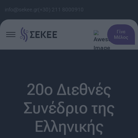
info@sekee.gr
(+30) 211 8000910
Γίνε
Μέλος
20o Διεθνές
Συνέδριο της
Ελληνικής