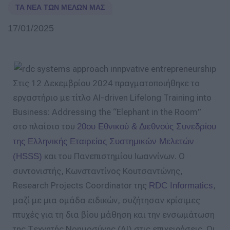
ΤΑ ΝΈΑ ΤΩΝ ΜΕΛΏΝ ΜΑΣ
17/01/2025
Στις 12 Δεκεμβρίου 2024 πραγματοποιήθηκε το
εργαστήριο με τίτλο AI-driven Lifelong Training into
Business: Addressing the “Elephant in the Room”
στο πλαίσιο του
20ου Εθνικού & Διεθνούς Συνεδρίου
της Ελληνικής Εταιρείας Συστημικών Μελετών
και του Πανεπιστημίου Ιωαννίνων. Ο
(HSSS)
συντονιστής, Κωνσταντίνος Κουτσαντώνης,
Research Projects Coordinator της
,
RDC Informatics
μαζί με μια ομάδα ειδικών, συζήτησαν κρίσιμες
πτυχές για τη δια βίου μάθηση και την ενσωμάτωση
της Τεχνητής Νοημοσύνης (AI) στις επιχειρήσεις. Οι