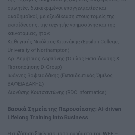
ομιλητές, διακεκριμένοι επαγγελματίες και
ακαδημαϊκοί, με εξειδίκευση στους τομείς της
εκπαίδευσης, της τεχνητής νοημοσύνης και της
καινοτομίας, ήταν:
Καθηγητής Νικόλαος Κιτονάκης (Epsilon College,
University of Northampton)
Δρ. Δημήτριος Δερπάνης (Όμιλος Εκπαίδευσης &
Πιστοποίησης D-Group)
Ιωάννης Βαφειαδάκης (Εκπαιδευτικός Όμιλος
ΒΑΦΕΙΑΔΑΚΗΣ)
Διονύσης Κουτσαντώνης (RDC Informatics)
Βασικά Σημεία της Παρουσίασης: AI-driven
Lifelong Training into Business
Η συζήτηση ξεκίνησε με τα ευρήματα του
WEF –