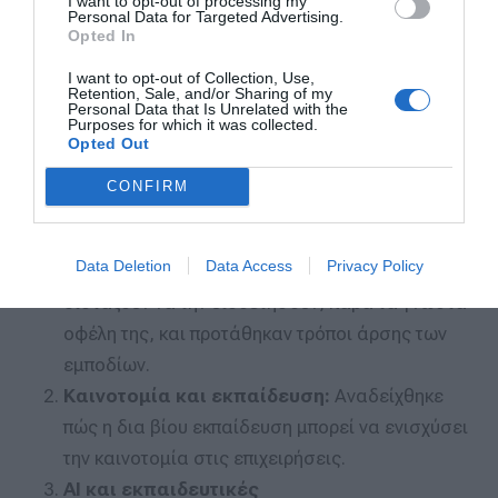
I want to opt-out of processing my
Personal Data for Targeted Advertising.
Opted In
Συζητήσεις και Συμπεράσματα του
I want to opt-out of Collection, Use,
Εργαστηρίου AI-driven Lifelong Training into
Retention, Sale, and/or Sharing of my
Personal Data that Is Unrelated with the
Business
Purposes for which it was collected.
Opted Out
Η συζήτηση περιλάμβανε τέσσερις βασικούς
CONFIRM
άξονες:
Τα εμπόδια της δια βίου
Data Deletion
Data Access
Privacy Policy
μάθησης:
Εξετάστηκε γιατί οι οργανισμοί
διστάζουν να την υιοθετήσουν, παρά τα γνωστά
οφέλη της, και προτάθηκαν τρόποι άρσης των
εμποδίων.
Καινοτομία και εκπαίδευση:
Αναδείχθηκε
πώς η δια βίου εκπαίδευση μπορεί να ενισχύσει
την καινοτομία στις επιχειρήσεις.
AI και εκπαιδευτικές