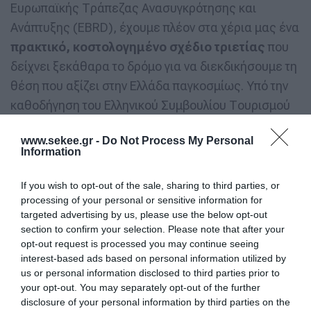
Ευρωπαϊκής Τράπεζας Ανασυγκρότησης και
Ανάπτυξης (EBRD), έχουμε πλέον στα χέρια μας ένα
πρακτικό, κοστολογημένο σχέδιο τριετίας
που
δείχνει ξεκάθαρα το δρόμο για να διεκδικήσουμε τη
θέση που αξίζει στην Ελλάδα παγκοσμίως. Υπό την
καθοδήγηση του Ελληνικού Συμβουλίου Τουρισμού
Υγείας – Ελιτούρ, θα εργαστούμε συστηματικά για
www.sekee.gr -
Do Not Process My Personal
να
μετατρέψουμε το όραμα σε αναπτυξιακή
Information
πραγματικότητα
για τη χώρα μας.»
If you wish to opt-out of the sale, sharing to third parties, or
Η έρευνα, που βασίστηκε σε εκτεταμένα
processing of your personal or sensitive information for
targeted advertising by us, please use the below opt-out
ερωτηματολόγια προς παρόχους υγείας, ξενοδοχεία
section to confirm your selection. Please note that after your
και τουριστικά γραφεία, καταγράφοντας
opt-out request is processed you may continue seeing
εντυπωσιακή σύγκλιση απόψεων.
interest-based ads based on personal information utilized by
us or personal information disclosed to third parties prior to
your opt-out. You may separately opt-out of the further
Οι κύριοι λόγοι επιλογής της Ελλάδας από τους
disclosure of your personal information by third parties on the