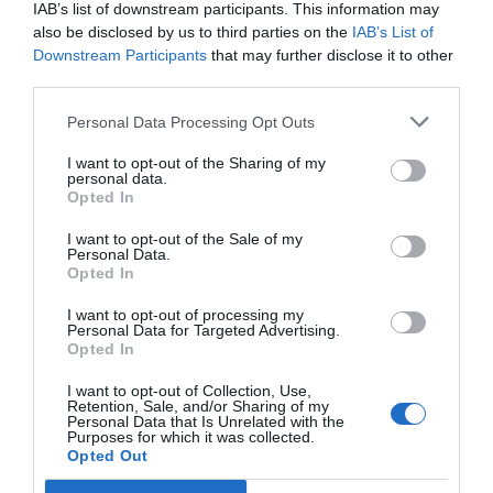
επισκέπτες είναι η
υψηλή ποιότητα υπηρεσιών
IAB’s list of downstream participants. This information may
also be disclosed by us to third parties on the
IAB’s List of
υγείας
, ο
συνδυασμός διακοπών και θεραπείας
Downstream Participants
that may further disclose it to other
και οι ανταγωνιστικές τιμές
.
third parties.
Personal Data Processing Opt Outs
Αντίστοιχα, οι βασικές προκλήσεις εντοπίζονται στην
έλλειψη εθνικής στρατηγικής
, στα
ρυθμιστικά
I want to opt-out of the Sharing of my
personal data.
εμπόδια
και στην
ανάγκη ενίσχυσης των
Opted In
ψηφιακών δεξιοτήτων
– ζητήματα που το
I want to opt-out of the Sale of my
προτεινόμενο σχέδιο δράσης έρχεται να
Personal Data.
Opted In
αντιμετωπίσει στοχευμένα.
I want to opt-out of processing my
Personal Data for Targeted Advertising.
Οι τέσσερις στρατηγικοί πυλώνες του Σχεδίου
Opted In
Δράσης της εν λόγω μελέτης εστιάζουν στην
I want to opt-out of Collection, Use,
ανάπτυξη Εθνικής Στρατηγικής και Branding
,
Retention, Sale, and/or Sharing of my
Personal Data that Is Unrelated with the
δημιουργία ισχυρής ταυτότητας με προτεινόμενο
Purposes for which it was collected.
Opted Out
σλόγκαν «
Greece – Your Healing Destination
» και
θέσπιση εθνικού πλαισίου πιστοποίησης υπηρεσιών