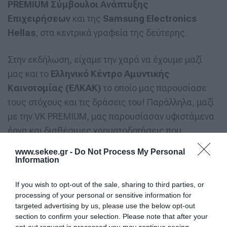
PREMIUM Σύμβουλοι Ανάπτυξης
Επιχειρήσεων
και της
Samsung Electronics
Hellas
, στα κεντρικά γραφεία της δεύτερης.
Στην εκδήλωση, είχαμε την χαρά να έχουμε μαζί
μας και το
Ελληνικό Κέντρο Αμυντικής
Καινοτομίας (ΕΛΚΑΚ)
το οποίο μας παρουσίασε
τους στόχους και τις δράσεις του! Παράλληλα, μαζί
με την VK PREMIUM, μας παρουσίασαν υφιστάμενα
έργα και διαθέσιμες χρηματοδοτήσεις που
αφορούν την Ευρωπαϊκή Άμυνα και Ασφάλεια,
www.sekee.gr -
Do Not Process My Personal
τρόπους διείσδυσης και ευκαιρίες για τις ελληνικές
Information
επιχειρήσεις στον χώρο της Άμυνας, καθώς και
If you wish to opt-out of the sale, sharing to third parties, or
case studies από εταιρείες με εμπειρία στον κλάδο.
processing of your personal or sensitive information for
targeted advertising by us, please use the below opt-out
Θα θέλαμε να ευχαριστήσουμε θερμά τον
section to confirm your selection. Please note that after your