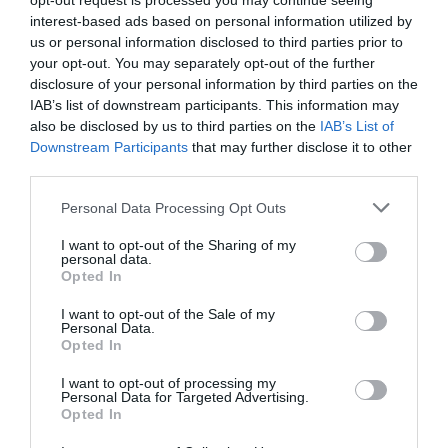
Αντιπλοίαρχο Γεώργιο Πουραΐμη ΠΝ, Ph.D,
opt-out request is processed you may continue seeing
interest-based ads based on personal information utilized by
Διεύθυνση Ανάπτυξης, Υποστήριξης
us or personal information disclosed to third parties prior to
Οικοσυστήματος και Μεταφοράς Τεχνολογίας, από
your opt-out. You may separately opt-out of the further
Ελληνικό Κέντρο Αμυντικής Καινοτομίας (ΕΛΚΑΚ),
disclosure of your personal information by third parties on the
IAB’s list of downstream participants. This information may
καθώς και την VK PREMIUM, για τις πολύτιμες
also be disclosed by us to third parties on the
IAB’s List of
γνώσεις και πληροφορίες που μοιράστηκαν μαζί
Downstream Participants
that may further disclose it to other
μας, και για την υποστήριξη τους για την οργάνωση
third parties.
και την επιτυχία της εκδήλωσης
Personal Data Processing Opt Outs
I want to opt-out of the Sharing of my
Στο άμεσο μέλλον σχεδιάζουμε και επόμενες
personal data.
Opted In
ενέργειες για την καλύτερη δυνατή αξιοποίηση των
ευκαιριών στον χώρο της Αμυντικής Βιομηχανιας,
I want to opt-out of the Sale of my
Personal Data.
πάντα με την υποστήριξη της VK PREMIUM, της
Opted In
Samsung και του ΕΛΚΑΚ.
I want to opt-out of processing my
Όσοι ενδιαφέρεστε να συμμετέχετε, παρακαλούμε να
Personal Data for Targeted Advertising.
Opted In
το δηλώσετε στέλνοντας μας σχετικό email
στο
.