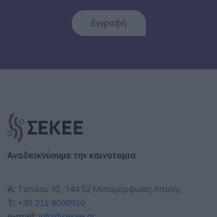
Εγγραφή
Αναδεικνύουμε την καινοτομια
A:
Τατοϊου 92, 144 52 Μεταμόρφωση Αττικής
T:
+30 211 8000910
e-mail:
info@sekee.gr