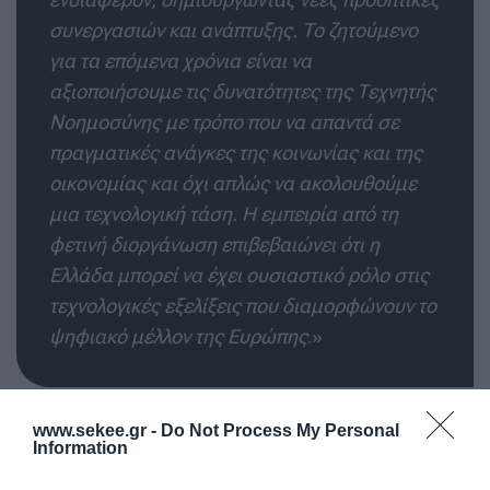
συνεργασιών και ανάπτυξης. Το ζητούμενο
για τα επόμενα χρόνια είναι να
αξιοποιήσουμε τις δυνατότητες της Τεχνητής
Νοημοσύνης με τρόπο που να απαντά σε
πραγματικές ανάγκες της κοινωνίας και της
οικονομίας και όχι απλώς να ακολουθούμε
μια τεχνολογική τάση. Η εμπειρία από τη
φετινή διοργάνωση επιβεβαιώνει ότι η
Ελλάδα μπορεί να έχει ουσιαστικό ρόλο στις
τεχνολογικές εξελίξεις που διαμορφώνουν το
ψηφιακό μέλλον της Ευρώπης
.»
www.sekee.gr -
Do Not Process My Personal
Information
Όπως επεσήμανε ο
Διευθύνων