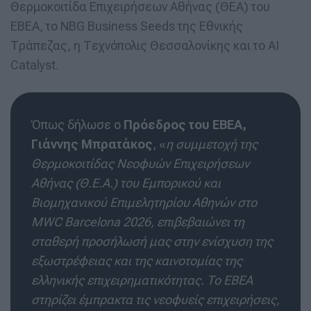
Θερμοκοιτίδα Επιχειρήσεων Αθήνας (ΘΕΑ) του
ΕΒΕΑ, το NBG Business Seeds της Εθνικής
Τράπεζας, η Τεχνόπολις Θεσσαλονίκης και το AI
Catalyst.
Όπως δήλωσε ο
Πρόεδρος του ΕΒΕΑ,
Γιάννης Μπρατάκος
, «
η συμμετοχή της
Θερμοκοιτίδας Νεοφυών Επιχειρήσεων
Αθήνας (Θ.Ε.Α.) του Εμπορικού και
Βιομηχανικού Επιμελητηρίου Αθηνών στο
MWC Barcelona 2026, επιβεβαιώνει τη
σταθερή προσήλωσή μας στην ενίσχυση της
εξωστρέφειας και της καινοτομίας της
ελληνικής επιχειρηματικότητας. Το ΕΒΕΑ
στηρίζει έμπρακτα τις νεοφυείς επιχειρήσεις,