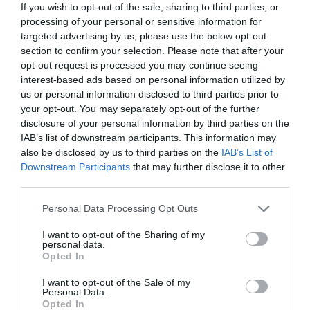
Σύμβουλος της Enterprise Greece, Δρ.
If you wish to opt-out of the sale, sharing to third parties, or
processing of your personal or sensitive information for
Μαρίνος Γιαννόπουλος
: «
Το MWC
targeted advertising by us, please use the below opt-out
Barcelona αποτελεί κορυφαίο παγκόσμιο
section to confirm your selection. Please note that after your
σημείο αναφοράς για τον κλάδο των
opt-out request is processed you may continue seeing
interest-based ads based on personal information utilized by
ψηφιακών τεχνολογιών. Η δυναμική
us or personal information disclosed to third parties prior to
συμμετοχή της Ελλάδας στη διοργάνωση
your opt-out. You may separately opt-out of the further
αναδεικνύει τη διεθνή ανταγωνιστικότητα και
disclosure of your personal information by third parties on the
IAB’s list of downstream participants. This information may
την ποιότητα του κλάδου της τεχνολογίας. Με
also be disclosed by us to third parties on the
IAB’s List of
γνώμονα τη στρατηγική ενίσχυση της
Downstream Participants
that may further disclose it to other
εξωστρέφειας των ελληνικών επιχειρήσεων η
third parties.
Enterprise Greece συνεχίζει να στηρίζει
Personal Data Processing Opt Outs
ενεργά τη συμμετοχή της χώρας στις πλέον
I want to opt-out of the Sharing of my
κορυφαίες διεθνείς διοργανώσεις. Έχοντας
personal data.
λάβει τα πρώτα θετικά αποτελέσματα και την
Opted In
ισχυρή ανταπόκριση των συμμετεχουσών
I want to opt-out of the Sale of my
Personal Data.
εταιρειών, είμαστε στην ευχάριστη θέση να
Opted In