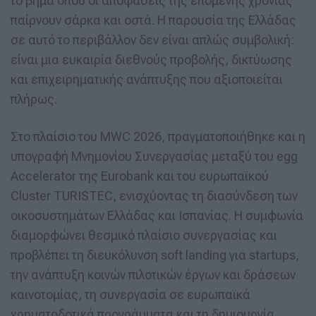
το βήμα όπου οι αποφάσεις της επόμενης χρονιάς
παίρνουν σάρκα και οστά. Η παρουσία της Ελλάδας
σε αυτό το περιβάλλον δεν είναι απλώς συμβολική:
είναι μια ευκαιρία διεθνούς προβολής, δικτύωσης
και επιχειρηματικής ανάπτυξης που αξιοποιείται
πλήρως.
Στο πλαίσιο του MWC 2026, πραγματοποιήθηκε και η
υπογραφή Μνημονίου Συνεργασίας μεταξύ του egg
Accelerator της Eurobank και του ευρωπαϊκού
Cluster TURISTEC, ενισχύοντας τη διασύνδεση των
οικοσυστημάτων Ελλάδας και Ισπανίας. Η συμφωνία
διαμορφώνει θεσμικό πλαίσιο συνεργασίας και
προβλέπει τη διευκόλυνση soft landing για startups,
την ανάπτυξη κοινών πιλοτικών έργων και δράσεων
καινοτομίας, τη συνεργασία σε ευρωπαϊκά
χρηματοδοτικά προγράμματα και τη δημιουργία