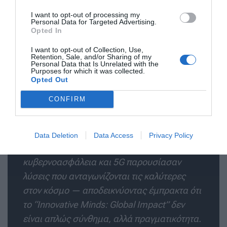
ανακοινώσουμε στο ευρύ κοινό ότι ξεκινούν
I want to opt-out of processing my
ήδη οι προετοιμασίες για τη συμμετοχή στο
Personal Data for Targeted Advertising.
MWC Barcelona 2027.»
Opted In
I want to opt-out of Collection, Use,
Retention, Sale, and/or Sharing of my
Personal Data that Is Unrelated with the
Purposes for which it was collected.
Opted Out
Ο
Πρόεδρος του ΣΕΚΕΕ, Μάνος
CONFIRM
Μακρομάλλης
, δήλωσε: «
Η φετινή ελληνική
αποστολή ξεπέρασε τις προσδοκίες μας.
Startups, scale-ups και καθιερωμένες
Data Deletion
Data Access
Privacy Policy
εταιρείες σε τεχνητή νοημοσύνη, fintech,
κυβερνοασφάλεια και 5G παρουσίασαν
λύσεις που ανταγωνίζονται τις καλύτερες
στον κόσμο — αποδεικνύοντας έμπρακτα ότι
το “Innovative Minds: Global Impact” δεν
είναι απλώς σύνθημα, αλλά πραγματικότητα.