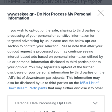
Η Revival Consulting Services ανέλαβε την τήρηση
και εποπτεία του οικονομικού τμήματος, την
www.sekee.gr -
Do Not Process My Personal
απλοποίηση των λογιστικών διαδικασιών και την
Information
πλήρη διαχείριση μισθοδοσίας, προσφέροντας στο
Nolan ένα στιβαρό πλαίσιο λειτουργίας. Με την
If you wish to opt-out of the sale, sharing to third parties, or
processing of your personal or sensitive information for
υιοθέτηση σύγχρονων πρακτικών και
targeted advertising by us, please use the below opt-out
αυτοματοποιημένων διαδικασιών, η ομάδα του
section to confirm your selection. Please note that after your
εστιατορίου απαλλάσσεται από γραφειοκρατικές
opt-out request is processed you may continue seeing
interest-based ads based on personal information utilized by
επιβαρύνσεις, εστιάζοντας στον πυρήνα της
us or personal information disclosed to third parties prior to
δραστηριότητάς του.
your opt-out. You may separately opt-out of the further
disclosure of your personal information by third parties on the
Παράλληλα, η Revival Consulting Services
IAB’s list of downstream participants. This information may
also be disclosed by us to third parties on the
IAB’s List of
διαχειρίζεται με συνέπεια εργατικά ζητήματα,
Downstream Participants
that may further disclose it to other
εξασφαλίζοντας πλήρη συμμόρφωση με την
third parties.
ισχύουσα νομοθεσία και παρέχοντας απόλυτη
Personal Data Processing Opt Outs
ακρίβεια, ασφάλεια και διαφάνεια σε κάθε στάδιο