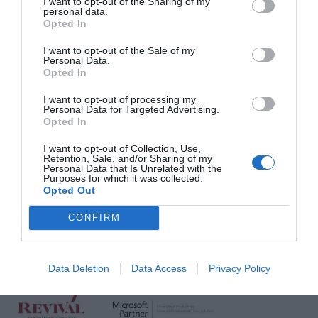
της μισθοδοτικής διαδικασίας. Η προσέγγιση αυτή
I want to opt-out of the Sharing of my
personal data.
ενισχύει την εμπιστοσύνη, την αποδοτικότητα και τη
Opted In
διασφάλιση υγιών εργασιακών σχέσεων στο
I want to opt-out of the Sale of my
εσωτερικό της επιχείρησης.
Personal Data.
Opted In
Η συνεργασία με το Nolan αποτελεί χαρακτηριστικό
I want to opt-out of processing my
Personal Data for Targeted Advertising.
παράδειγμα της προστιθέμενης αξίας που
Opted In
προσφέρει η Revival Consulting Services στον χώρο
I want to opt-out of Collection, Use,
της εστίασης και της φιλοξενίας: τη δημιουργία
Retention, Sale, and/or Sharing of my
Personal Data that Is Unrelated with the
ενός σύγχρονου επιχειρησιακού περιβάλλοντος, που
Purposes for which it was collected.
Opted Out
στηρίζει την καθημερινή λειτουργία, ενδυναμώνει
την ανθεκτικότητα της επιχείρησης και συμβάλλει
CONFIRM
στη βιώσιμη ανάπτυξη σε μια ιδιαίτερα απαιτητική
αγορά.
Data Deletion
Data Access
Privacy Policy