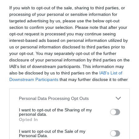
στοχεύει στην περαιτέρω ενίσχυση της καινοτομίας,
If you wish to opt-out of the sale, sharing to third parties, or
της διεθνούς παρουσίας και της τεχνολογικής
processing of your personal or sensitive information for
targeted advertising by us, please use the below opt-out
ηγεσίας της στον κλάδο των IoT λύσεων.
section to confirm your selection. Please note that after your
opt-out request is processed you may continue seeing
Με το NOONiot η DOTSOFT ΑΕ ανοίγει τον δρόμο για
interest-based ads based on personal information utilized by
us or personal information disclosed to third parties prior to
ένα νέο πρότυπο λειτουργίας των οργανισμών και
your opt-out. You may separately opt-out of the further
των πόλεων, βασισμένο στα δεδομένα, τη γνώση και
disclosure of your personal information by third parties on the
την επιχειρησιακή ανθεκτικότητα. Το έργο
IAB’s list of downstream participants. This information may
also be disclosed by us to third parties on the
IAB’s List of
υλοποιείται στο πλαίσιο του Εθνικού Σχεδίου
Downstream Participants
that may further disclose it to other
Ανάκαμψης και ανθεκτικότητας «Ελλάδα 2.0» με τη
third parties.
χρηματοδότηση της Ευρωπαϊκής Ένωσης –
Personal Data Processing Opt Outs
NextGenerationEU.
I want to opt-out of the Sharing of my
personal data.
Opted In
I want to opt-out of the Sale of my
Personal Data.