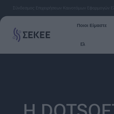
Σύνδεσμος Επιχειρήσεων Καινοτόμων Εφαρμογών Ε
Ποιοι Είμαστε
Ελ
Η DOTSOFT