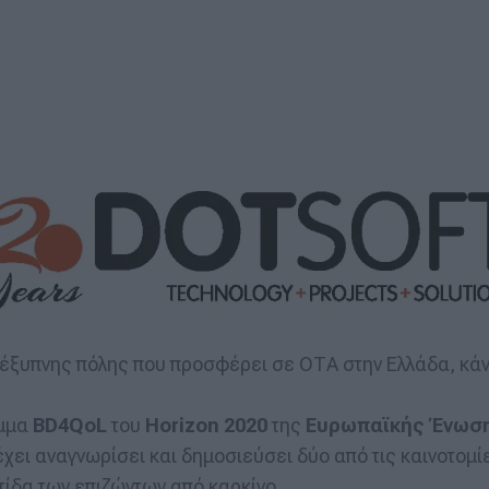
 έξυπνης πόλης που προσφέρει σε ΟΤΑ στην Ελλάδα, κάν
αμμα
BD4QoL
του
Horizon 2020
της
Ευρωπαϊκής Ένωσ
 έχει αναγνωρίσει και δημοσιεύσει δύο από τις καινοτομ
ίδα των επιζώντων από καρκίνο.