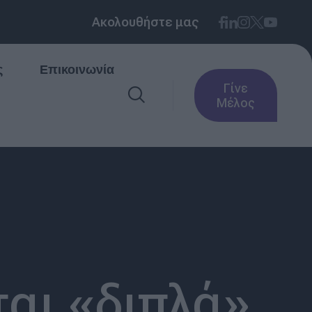
Ακολουθήστε μας
ς
Επικοινωνία
Γίνε
Μέλος
αι «διπλά»