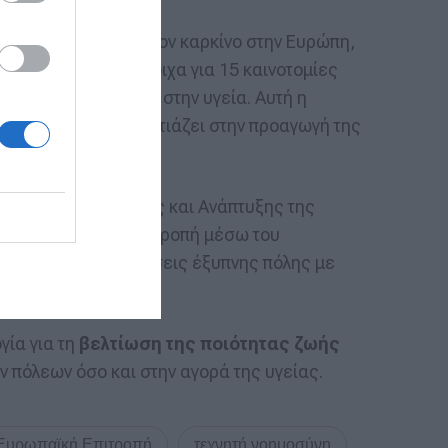
αταπολέμησης για τον καρκίνο στην Ευρώπη,
y Innovator αντίστοιχα για 15 καινοτομίες
ης στην καινοτομία στην υγεία. Αυτή η
 Εθνών, ο οποίος εστιάζει στην προαγωγή της
T, το τμήμα Έρευνας και Ανάπτυξης της
πό την Ευρωπαϊκή Επιτροπή μέσω του
α ενσωματώνουμε λύσεις έξυπνης πόλης με
γία για τη
βελτίωση της ποιότητας ζωής
 πόλεων όσο και στην αγορά της υγείας.
Ευρωπαϊκή Επιτροπή
τεχνητή νοημοσύνη