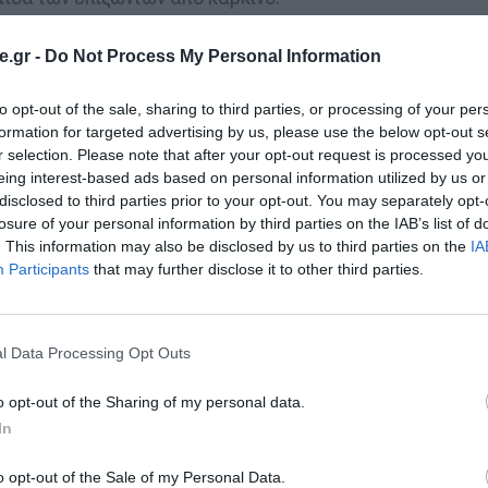
ς
ρομποτικός βοηθός (chatbot)
που καθοδηγείται από
.gr -
Do Not Process My Personal Information
και τραχήλου. Χρησιμοποιώντας προηγμένους αλγορίθμο
to opt-out of the sale, sharing to third parties, or processing of your per
ληλεπιδρά με τους ασθενείς, βοηθώντας τους να διαχει
formation for targeted advertising by us, please use the below opt-out s
ές. Λειτουργώντας ως ψηφιακός βοηθός υγείας, προσφέ
r selection. Please note that after your opt-out request is processed y
τηγικές φροντίδας, ενισχύοντας την ποιότητα ζωής των 
eing interest-based ads based on personal information utilized by us or
disclosed to third parties prior to your opt-out. You may separately opt-
losure of your personal information by third parties on the IAB’s list of
βάνει
μονάδες εφαρμογών για κινητά τηλέφωνα
, ο
. This information may also be disclosed by us to third parties on the
IA
ζώντων από καρκίνο. Αυτές οι εφαρμογές ενσωματώνοντα
Participants
that may further disclose it to other third parties.
κούς δείκτες υγείας χωρίς να παρεμβαίνουν. Τα συλλε
ς και των πρώιμων ενδείξεων επιδείνωσης της υγείας,
l Data Processing Opt Outs
εις.
o opt-out of the Sharing of my personal data.
ου έχρησαν την DOTSOFT ως
“Key Innovator”
, αναλύθηκα
In
ηλού δυναμικού
από έργα που χρηματοδοτούνται από την 
 καινοτόμους με δυνητικούς επενδυτές και αγορές.
o opt-out of the Sale of my Personal Data.