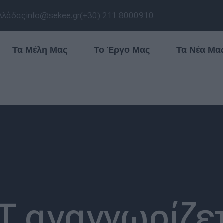
λλάδας
info@sekee.gr
(+30) 211 8000910
Τα Μέλη Μας
Το Έργο Μας
Τα Νέα Μα
 αναγνωρίζετ