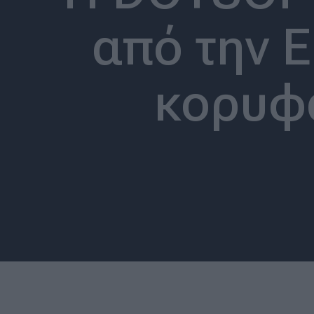
από την 
κορυφα