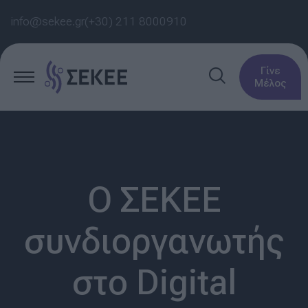
info@sekee.gr
(+30) 211 8000910
Γίνε
Μέλος
Ο ΣΕΚΕΕ
συνδιοργανωτής
στο Digital