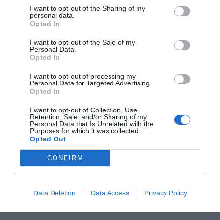
I want to opt-out of the Sharing of my
CUSTOMERS LOYALTY
personal data.
Opted In
E-INVOICING LANDSCAPE
CONSUMER TRUST & EXPERIENCE
I want to opt-out of the Sale of my
Personal Data.
INCORPORATING DIGITAL PAYMENTS IN LIVING &
Opted In
MOVING
I want to opt-out of processing my
BLOCKCHAIN & CRYPTO-CURRENCY
Personal Data for Targeted Advertising.
Opted In
THE RETAIL STORE OF THE FUTURE AND THE ROLE
OF OMNI-CHANNEL PAYMENTS IN DRIVING
I want to opt-out of Collection, Use,
Retention, Sale, and/or Sharing of my
BUSINESS GROWTH
Personal Data that Is Unrelated with the
Purposes for which it was collected.
ΙNCORPORATING DIGITAL PAYMENTS ΙN PUBLIC
Opted Out
SECTOR
CONFIRM
DIGITAL PAYMENTS: THE ULTIMATE CHECKLIST
Data Deletion
Data Access
Privacy Policy