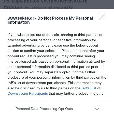
του
Ευρωπαϊκού Κέντρου Καταναλωτή
Ελλάδας
ενώ τελεί υπό την αιγίδα
της
Αντιπροεδρίας της Κυβερνήσεως
,
www.sekee.gr -
Do Not Process My Personal
του
Υπουργείου Οικονομικών
και του
Δήμου
Information
Αθηναίων
.
If you wish to opt-out of the sale, sharing to third parties, or
processing of your personal or sensitive information for
Κατά τη διάρκεια του διημέρου οι εργασίες του
targeted advertising by us, please use the below opt-out
συνεδρίου θα καλύψουν κρίσιμες θεματικές
section to confirm your selection. Please note that after your
opt-out request is processed you may continue seeing
ενότητες, όπως:
interest-based ads based on personal information utilized by
us or personal information disclosed to third parties prior to
ΤHE NEW PAYMENTS ENVIRONMENT: REGULATION,
your opt-out. You may separately opt-out of the further
disclosure of your personal information by third parties on the
IMPLEMENTATION, ACTIVATION
IAB’s list of downstream participants. This information may
THE ROLE OF BANKS IN A NEW SOCIAL PAYMENTS
also be disclosed by us to third parties on the
IAB’s List of
LANDSCAPE
Downstream Participants
that may further disclose it to other
third parties.
BANKS VS CYBER CRIMINALS
CYBER-INSURANCE, THE NEXT BIG THING?
Personal Data Processing Opt Outs
USE OF DATA AND ENCOURAGEMENT OF