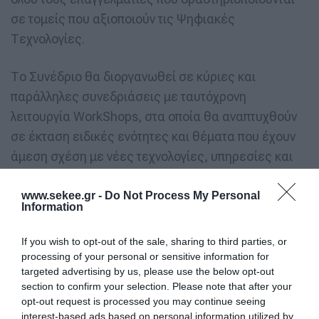
σε τομείς που αξιοποιούν τις Ψηφιακές
Τεχνολογίες.
Το Συνέδριο θα διοργανωθεί σε κύριες και
παράλληλες συνεδριάσεις με ταυτόχρονη
λειτουργία WorkShops, στα οποία θα αναπτυχθούν
σε έκταση ειδικές ενότητες και θέματα που έχουν
άμεση σχέση με νέες τεχνολογίες, υπηρεσίες και
ψηφιακές εφαρμογές στον τομέα του Infomobility.
Στις εργασίες του θα συμμετάσχουν στελέχη,
www.sekee.gr -
Do Not Process My Personal
Information
τεχνοκράτες, επαγγελματίες από τομείς και
εταιρείες:
If you wish to opt-out of the sale, sharing to third parties, or
processing of your personal or sensitive information for
targeted advertising by us, please use the below opt-out
Καταναλωτικών Αγαθών
section to confirm your selection. Please note that after your
Λιανικού και Ηλεκτρονικού Εμπορίου
opt-out request is processed you may continue seeing
Μεταφορών και Logistics
interest-based ads based on personal information utilized by