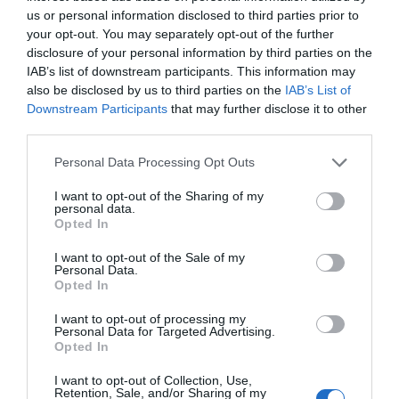
us or personal information disclosed to third parties prior to
Τραπεζών και ΧρηματοΟικονομικών Υπηρεσιών
your opt-out. You may separately opt-out of the further
Επιχειρηματικής Επικοινωνίας και Διαφήμισης
disclosure of your personal information by third parties on the
στελέχη τμημάτων Πληροφορικής και Επικοινωνιών.
IAB’s list of downstream participants. This information may
also be disclosed by us to third parties on the
IAB’s List of
Downstream Participants
that may further disclose it to other
Το Συνέδριο θα αναπτύξει και παρουσιάσει τις εξής
third parties.
θεματικές ενότητες:
Personal Data Processing Opt Outs
Εισαγωγή στον τομέα Ιnfomobility Business World
I want to opt-out of the Sharing of my
Infomobility Travel and Tourism
personal data.
Opted In
Ο Αντιπρόεδρος ΔΣ, Γιώργος Καραντώνης, θα
I want to opt-out of the Sale of my
Personal Data.
απευθύνει χαιρετισμό στην έναρξη του συνεδρίου.
Opted In
I want to opt-out of processing my
Personal Data for Targeted Advertising.
Opted In
PREV POST
NEXT POST
I want to opt-out of Collection, Use,
Ο ΣΕΚΕΕ στο
Retention, Sale, and/or Sharing of my