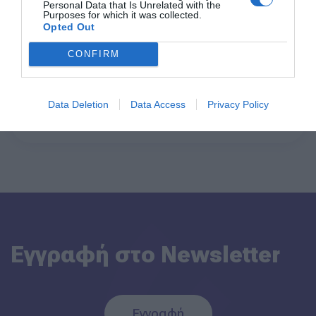
Ο Γιάννης Παπαδάκης,
Personal Data that Is Unrelated with the
Digital
Purposes for which it was collected.
Pollfish, στο Startup
Opted Out
Government
Grind Athens
CONFIRM
Conference
Data Deletion
Data Access
Privacy Policy
Back to Blog Post
Εγγραφή στο Newsletter
Εγγραφή