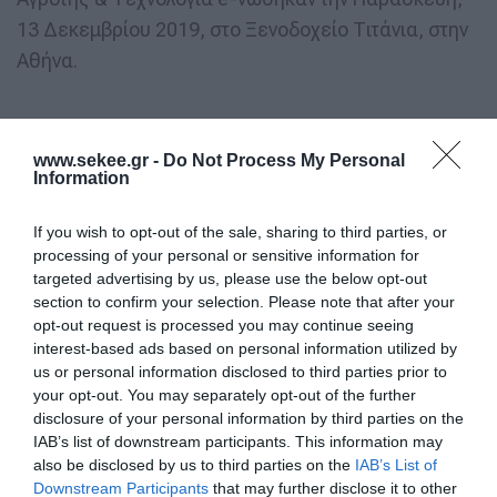
13 Δεκεμβρίου 2019, στο Ξενοδοχείο Τιτάνια, στην
Αθήνα.
Ο Παντελής Αγγελίδης, Πρόεδρος του ΣΕΚΕΕ
www.sekee.gr -
Do Not Process My Personal
Information
επεσήμανε ότι και στο κομμάτι της πρωτογενούς
παραγωγής όπως και σε όλους τους κλάδους της
If you wish to opt-out of the sale, sharing to third parties, or
οικονομίας όποιος δεν εισάγει τεχνολογία είναι
processing of your personal or sensitive information for
δεδομένο ότι παραμένει πίσω από τις εξελίξεις και
targeted advertising by us, please use the below opt-out
section to confirm your selection. Please note that after your
κινδυνεύει να μείνει εκτός». Τόνισε, δε ότι στη
opt-out request is processed you may continue seeing
χώρα υπάρχει τεχνολογική παραγωγή και «άρα
interest-based ads based on personal information utilized by
μπορούμε να σταθούμε στα πόδια μόνοι μας. Η
us or personal information disclosed to third parties prior to
your opt-out. You may separately opt-out of the further
τεχνογνωσία που υπάρχει στη χώρα είναι ικανή να
disclosure of your personal information by third parties on the
πετύχουμε τον στόχο του ψηφιακού
IAB’s list of downstream participants. This information may
μετασχηματισμού»
also be disclosed by us to third parties on the
IAB’s List of
Downstream Participants
that may further disclose it to other