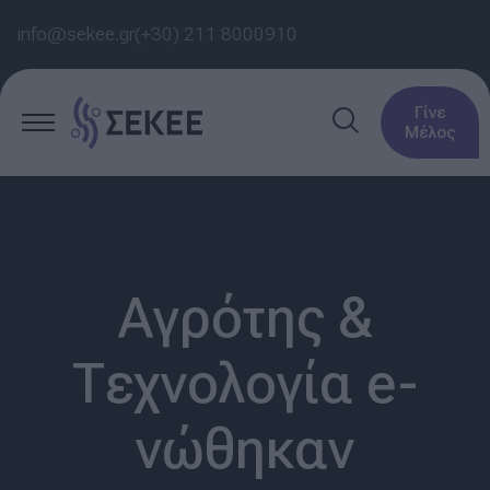
info@sekee.gr
(+30) 211 8000910
Γίνε
Μέλος
Αγρότης &
Τεχνολογία e-
νώθηκαν