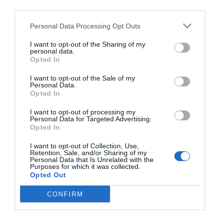
third parties.
Personal Data Processing Opt Outs
I want to opt-out of the Sharing of my
personal data.
NEXT POST
Opted In
PREV POST
Ο Ψηφιακός
I want to opt-out of the Sale of my
Με την υποστήριξη
Personal Data.
Μετασχηματισμός
Opted In
του ΣΕΚΕΕ
στο επίκεντρο της
πραγματοποιήθηκε το
I want to opt-out of processing my
στρατηγικής του
Personal Data for Targeted Advertising.
21ο Greek ICT Forum
Opted In
ΣΕΚΕΕ
I want to opt-out of Collection, Use,
Retention, Sale, and/or Sharing of my
Personal Data that Is Unrelated with the
Purposes for which it was collected.
Opted Out
Back to Blog Post
CONFIRM