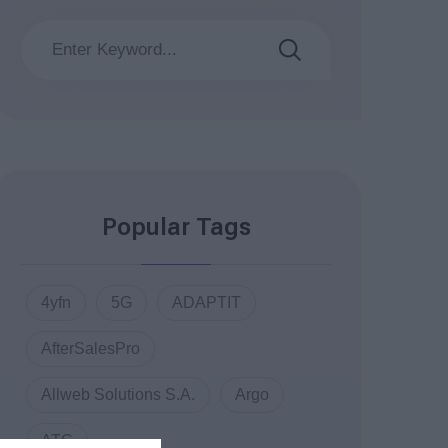
Popular Tags
4yfn
5G
ADAPTIT
AfterSalesPro
Allweb Solutions S.A.
Argo
ATC