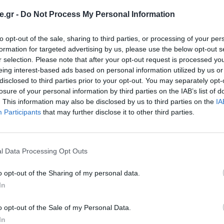
.gr -
Do Not Process My Personal Information
ραγωγή ψηφιακών εκπαιδευτικών προϊόντων
to opt-out of the sale, sharing to third parties, or processing of your per
 του Οργανισμού της Ευρωπαϊκής Ένωσης για
formation for targeted advertising by us, please use the below opt-out s
 ΑΕ. Η σχετική σύμβαση (EUAA/2023/151),
r selection. Please note that after your opt-out request is processed y
ημαντικό ορόσημο, όσον αφορά στην πορεία της
eing interest-based ads based on personal information utilized by us or
disclosed to third parties prior to your opt-out. You may separately opt-
ς και την παροχή εξειδικευμένων λύσεων e-
losure of your personal information by third parties on the IAB’s list of
. This information may also be disclosed by us to third parties on the
IA
Participants
that may further disclose it to other third parties.
l Data Processing Opt Outs
o opt-out of the Sharing of my personal data.
In
o opt-out of the Sale of my Personal Data.
In