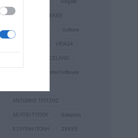
RDC Informatics
Regate
REVIVAL
SEKEE
SMARTUP WEB
Softone
TELCOSERV
VIDA24
Vidavo
VOICELAND
VORTEX
VortexSoftware
WEBINARS
ΑΝΤΩΝΗΣ ΤΡΙΤΣΗΣ
ΔΕΛΤΙΟ ΤΥΠΟΥ
Διάκριση
ΕΞΥΠΝΗ ΠΟΛΗ
ΣΕΚΕΕ