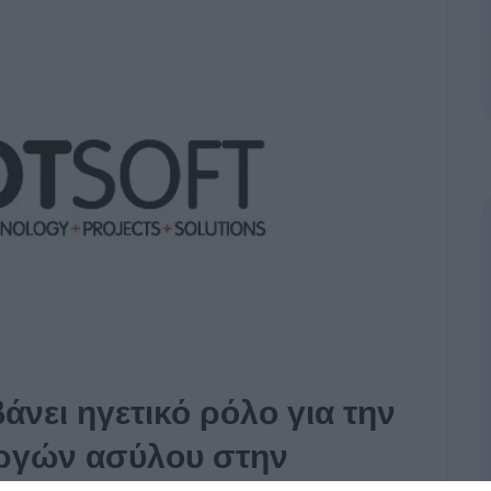
ει ηγετικό ρόλο για την
υργών ασύλου στην