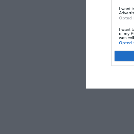
I want 
Advertis
Opted 
I want t
of my P
was col
Opted 