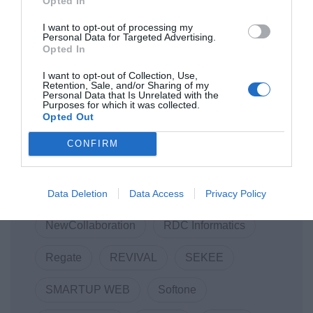
Athens Technology Center (ATC)
Opted In
I want to opt-out of processing my
Code.Hub
COVID-19
COVID19
Personal Data for Targeted Advertising.
Opted In
Data Consulting
DigitalSolidarityGR
I want to opt-out of Collection, Use,
Retention, Sale, and/or Sharing of my
Personal Data that Is Unrelated with the
DOTSOFT
ENTERPRISE GREECE
Purposes for which it was collected.
Opted Out
Innovation
LANCOM
CONFIRM
Linked Business
Macromallis
Markatatos
MWC
Mwc22
Data Deletion
Data Access
Privacy Policy
NewCollaboration
RDC Informatics
Regate
REVIVAL
SEKEE
SMARTUP WEB
Softone