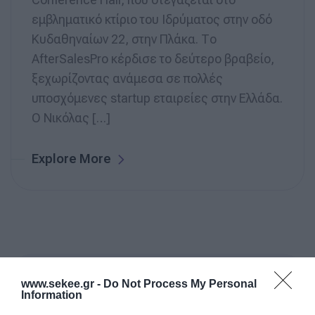
εμβληματικό κτίριο του Ιδρύματος στην οδό
Κυδαθηναίων 22, στην Πλάκα. Το
AfterSalesPro κέρδισε το δεύτερο βραβείο,
ξεχωρίζοντας ανάμεσα σε πολλές
υποσχόμενες startup εταιρείες στην Ελλάδα.
O Νικόλας […]
Explore More
www.sekee.gr -
Do Not Process My Personal
Search
Information