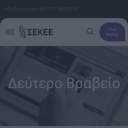
info@sekee.gr
(+30) 211 8000910
Γίνε
Μέλος
Δεύτερο Βραβείο