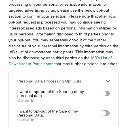
processing of your personal or sensitive information for
targeted advertising by us, please use the below opt-out
section to confirm your selection. Please note that after your
opt-out request is processed you may continue seeing
interest-based ads based on personal information utilized by
us or personal information disclosed to third parties prior to
your opt-out. You may separately opt-out of the further
disclosure of your personal information by third parties on the
IAB’s list of downstream participants. This information may
also be disclosed by us to third parties on the
IAB’s List of
Popular Tags
Downstream Participants
that may further disclose it to other
third parties.
Personal Data Processing Opt Outs
4yfn
5G
ADAPTIT
I want to opt-out of the Sharing of my
personal data.
AfterSalesPro
Allweb Solutions S.A.
Opted In
I want to opt-out of the Sale of my
Argo
ATC
Personal Data.
Opted In
Athens Technology Center (ATC)