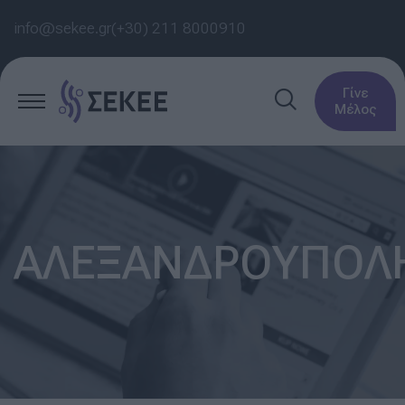
info@sekee.gr
(+30) 211 8000910
Γίνε
Μέλος
ΑΛΕΞΑΝΔΡΟΥΠΟΛ