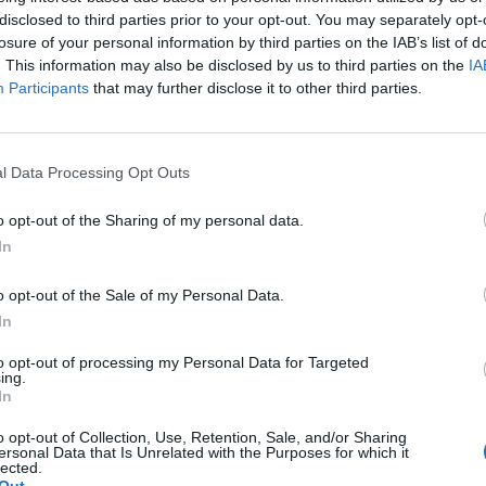
disclosed to third parties prior to your opt-out. You may separately opt-
υσικής γλώσσας και deep learning για να παρέχουν στο
losure of your personal information by third parties on the IAB’s list of
. This information may also be disclosed by us to third parties on the
IA
Participants
that may further disclose it to other third parties.
πογραμμίζει τη δέσμευσή τους να παρέχουν στους πελάτες
η βελτιστοποίηση των διαδικασιών τους.
l Data Processing Opt Outs
ε με τη Novibet και αποτελούμε μέρος του πρώτου μεγά
o opt-out of the Sharing of my personal data.
 Μπαλαούρας, CTO της helvia.ai. “Η συνεργασία με ένα
In
ι βοηθοί τεχνητής νοημοσύνης μας θα προσφέρουν στους π
o opt-out of the Sale of my Personal Data.
In
ations της Novibet ανέφερε σχετικά: “H πρόσφατη τριπλή
to opt-out of processing my Personal Data for Targeted
ν, μας γεμίζει χαρά και ευθύνη να συνεχίσουμε να πρω
ing.
In
ι παράλληλα ό,τι έχει να μας προσφέρει η τεχνολογία 
o opt-out of Collection, Use, Retention, Sale, and/or Sharing
ις μας με την helvia.ai για ένα έργο με ουσιαστικό αντί
ersonal Data that Is Unrelated with the Purposes for which it
lected.
ς νοημοσύνης, η ενσωμάτωση των βοηθών AI υπόσχεται 