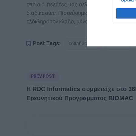
Opted 
οποίο οι πελάτες μας αλληλεπιδρούν με την
διαδικασίες. Πιστεύουμε ότι αυτή η συνεργα
ολόκληρο τον κλάδο, μένοντας πιστοί στη δέ
Post Tags:
collaboration
helvia.ai
PREV POST
Η RDC Informatics συμμετείχε στο 3
Ερευνητικού Προγράμματος BIOMAC