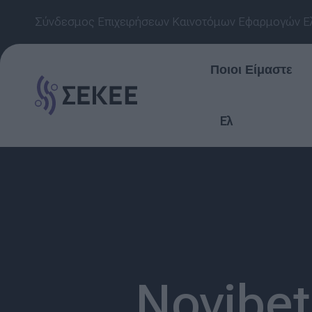
Σύνδεσμος Επιχειρήσεων Καινοτόμων Εφαρμογών Ε
Ποιοι Είμαστε
Ελ
Novibet