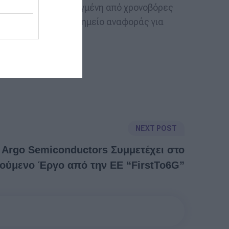
ία παιχνιδιού απαλλαγμένη από χρονοβόρες
ι θα θέσει ένα νέο σημείο αναφοράς για
nce”.
NEXT POST
 Argo Semiconductors Συμμετέχει στο
ούμενο Έργο από την ΕΕ “FirstTo6G”