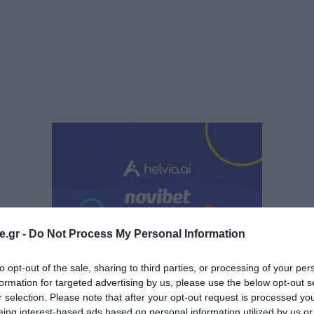
.gr -
Do Not Process My Personal Information
to opt-out of the sale, sharing to third parties, or processing of your per
εσματική υποστήριξη των πελατών της ανακοινώνοντας τη 
formation for targeted advertising by us, please use the below opt-out s
 χώρες, μετασχηματίζει την εξυπηρέτηση πελατών στο ε
r selection. Please note that after your opt-out request is processed y
α σημαντικό ορόσημο για την ελληνική τεχνολογική κοινό
eing interest-based ads based on personal information utilized by us or