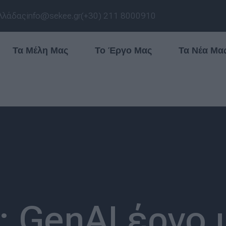
λλάδας
info@sekee.gr
(+30) 211 8000910
Τα Μέλη Μας
Το Έργο Μας
Τα Νέα Μα
: GenAI έργο