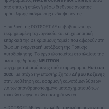
προγράμματος
NetZeroCities Pilot Cities
, έπειτα
από επιτυχή επιλογή μέσω διεθνούς ανοικτής
πρόσκλησης εκδήλωσης ενδιαφέροντος.
Η επιλογή της DOTSOFT ΑΕ επιβεβαιώνει την
τεκμηριωμένη τεχνογνωσία και επιχειρησιακή
επάρκειά της σε κρίσιμους τομείς που αφορούν στη
βιώσιμη ενεργειακή μετάβαση της Τοπικής
Αυτοδιοίκησης. Το έργο υλοποιείται στο πλαίσιο της
πιλοτικής δράσης
NEUTRON
,
συγχρηματοδοτούμενης από το πρόγραμμα
Horizon
2020
, με στόχο την υποστήριξη του
Δήμου Κοζάνης
στην υιοθέτηση και εφαρμογή καινοτόμων λύσεων
για τον απανθρακοποιημένο μετασχηματισμό των
τοπικών ενεργειακών συστημάτων του.
Η DOTSOFT ΑΕ έχει αναλάβει τον πλήρη συντονισμό