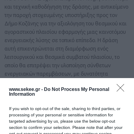
και τεχνική καθοδήγηση της δράσης, με αντικείμενο
την παροχή στοχευμένης υποστήριξης προς τον
Δήμο Κοζάνης για την αξιολόγηση του θεσμικού και
αγοραστικού πλαισίου εφαρμογής μιας καινοτόμου
ενεργειακής λύσης σε τοπικό επίπεδο. Η δράση
αυτή επικεντρώνεται στη διαμόρφωση ενός
λειτουργικού και θεσμικά συμβατού πλαισίου, το
οποίο θα επιτρέψει την υλοποίηση σύνθετων
ενεργειακών παρεμβάσεων, με δυνατότητα
αναπαραγωγής και σε άλλους δήμους. Παράλληλα,
www.sekee.gr -
Do Not Process My Personal
προβλέπεται η εκπόνηση οδηγού υλοποίησης, ο
Information
οποίος θα ευθυγραμμίζει την εφαρμογή της
επιλεγμένης λύσης με τις προτεραιότητες της
If you wish to opt-out of the sale, sharing to third parties, or
processing of your personal or sensitive information for
Ευρωπαϊκής Αποστολής για τις Κλιματικά
targeted advertising by us, please use the below opt-out
Ουδέτερες και Έξυπνες Πόλεις έως το 2030.
section to confirm your selection. Please note that after your
opt-out request is processed you may continue seeing