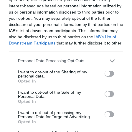
Στο έργο συμμετέχει ως εταίρος η ερευνητική
interest-based ads based on personal information utilized by
us or personal information disclosed to third parties prior to
ομάδα του
Εργαστηρίου STRESQ
του
your opt-out. You may separately opt-out of the further
Πανεπιστημίου Δυτικής Αττικής
,
disclosure of your personal information by third parties on the
συνεισφέροντας με τεκμηριωμένη επιστημονική
IAB’s list of downstream participants. This information may
also be disclosed by us to third parties on the
IAB’s List of
γνώση σε θέματα κανονιστικού σχεδιασμού, αγοράς
Downstream Participants
that may further disclose it to other
ενέργειας και δημόσιας πολιτικής.
third parties.
Personal Data Processing Opt Outs
«Η επιλογή μας από το NetZeroCities αποτελεί
επιβεβαίωση της ικανότητας της DOTSOFT ΑΕ να
I want to opt-out of the Sharing of my
personal data.
υποστηρίζει, από στρατηγική άποψη, την Τοπική
Opted In
Αυτοδιοίκηση στον σχεδιασμό και την υλοποίηση
I want to opt-out of the Sale of my
καινοτόμων, ρεαλιστικών και κοινωνικά δίκαιων
Personal Data.
Opted In
λύσεων ενεργειακής και έξυπνης μετάβασης»,
δήλωσε ο Π
ρόεδρος και Διευθύνων Σύμβουλος της
I want to opt-out of processing my
Personal Data for Targeted Advertising.
DOTSOFT ΑΕ,
Αναστάσιος Μάνος.
Opted In