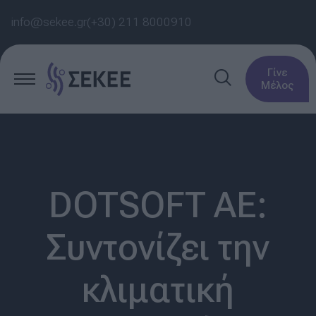
info@sekee.gr
(+30) 211 8000910
Γίνε
Μέλος
DOTSOFT AE:
Συντονίζει την
κλιματική