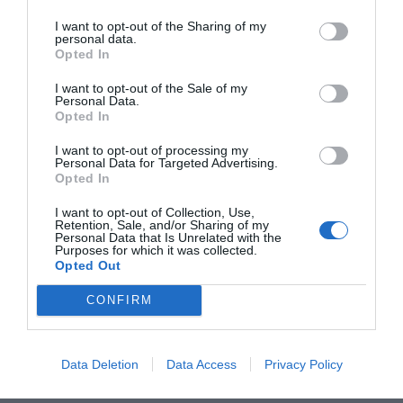
και θα προσφέρει:
I want to opt-out of the Sharing of my
personal data.
Opted In
 Ταχύτερη εξυπηρέτηση σε πολίτες και
επιχειρήσεις με δυνατότητα ηλεκτρονικών αιτήσεων
I want to opt-out of the Sale of my
Personal Data.
και πληρωμών.
Opted In
I want to opt-out of processing my
 Αποτελεσματική υποστήριξη επαγγελματιών, όπως
Personal Data for Targeted Advertising.
Opted In
δικηγόρων, μηχανικών και συμβολαιογράφων, που
θα αποκτήσουν άμεση πρόσβαση στα στοιχεία του
I want to opt-out of Collection, Use,
Retention, Sale, and/or Sharing of my
Κτηματολογίου Δωδεκανήσου.
Personal Data that Is Unrelated with the
Purposes for which it was collected.
Opted Out
 Ενίσχυση της τοπικής οικονομίας, καθώς η
CONFIRM
εύρυθμη λειτουργία του Κτηματολογίου
Δωδεκανήσου αποτελεί κρίσιμο παράγοντα για την
ανάπτυξη των αγοραπωλησιών ακινήτων και τη
Data Deletion
Data Access
Privacy Policy
γενικότερη επιχειρηματική δραστηριότητα.