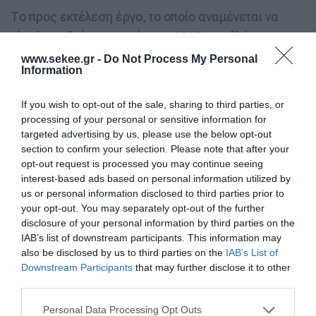
Το προς εκτέλεση έργο, το οποίο αναμένεται να
ολοκληρωθεί στις αρχές του 2025, προβλέπει:
www.sekee.gr -
Do Not Process My Personal
Information
 Τη δημιουργία ψηφιακής πλατφόρμας για τη
διαχείριση δεδομένων και αιτήσεων.
If you wish to opt-out of the sale, sharing to third parties, or
processing of your personal or sensitive information for
 Την αυτοματοποίηση της καταχώρησης και
targeted advertising by us, please use the below opt-out
section to confirm your selection. Please note that after your
διεκπεραίωσης εκκρεμών πράξεων.
opt-out request is processed you may continue seeing
interest-based ads based on personal information utilized by
 Τη διασύνδεση με άλλα συστήματα του Δημοσίου,
us or personal information disclosed to third parties prior to
ώστε να διασφαλιστεί μεγαλύτερη διαφάνεια και
your opt-out. You may separately opt-out of the further
disclosure of your personal information by third parties on the
καλύτερη λειτουργικότητα.
IAB’s list of downstream participants. This information may
also be disclosed by us to third parties on the
IAB’s List of
Η εκτέλεση του έργου θα επιλύσει τις υφιστάμενες
Downstream Participants
that may further disclose it to other
third parties.
δυσλειτουργίες του Κτηματολογικού Γραφείου
Δωδεκανήσου, όπως και του Υποκαταστήματος Κω,
Personal Data Processing Opt Outs