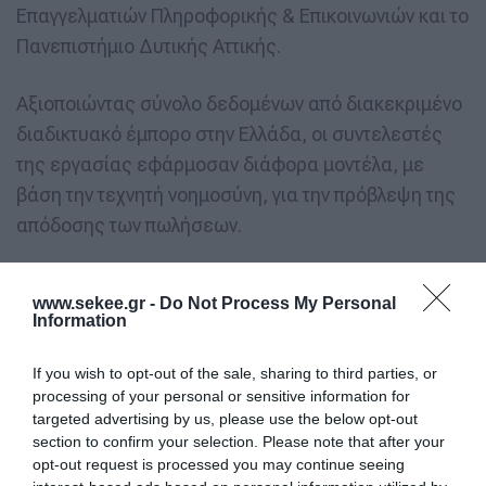
Επαγγελματιών Πληροφορικής & Επικοινωνιών και το
Πανεπιστήμιο Δυτικής Αττικής.
Αξιοποιώντας σύνολο δεδομένων από διακεκριμένο
διαδικτυακό έμπορο στην Ελλάδα, οι συντελεστές
της εργασίας εφάρμοσαν διάφορα μοντέλα, με
βάση την τεχνητή νοημοσύνη, για την πρόβλεψη της
απόδοσης των πωλήσεων.
Τα αποτελέσματα στα οποία κατέληξαν, κατέδειξαν
www.sekee.gr -
Do Not Process My Personal
την αποτελεσματικότητα των αλγορίθμων της
Information
τεχνητής νοημοσύνης, όσον αφορά στην καταγραφή
σύνθετων προτύπων εντός του πεδίου των
If you wish to opt-out of the sale, sharing to third parties, or
processing of your personal or sensitive information for
διαθέσιμων δεδομένων, οδηγώντας σε βελτιωμένη
targeted advertising by us, please use the below opt-out
ακρίβεια πρόβλεψης σε σχέση με τις συμβατικές
section to confirm your selection. Please note that after your
μεθόδους. Αυτό ισχύει πολύ περισσότερο, όπως
opt-out request is processed you may continue seeing