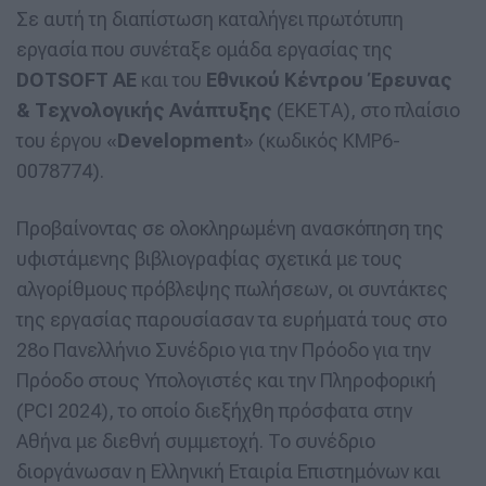
Σε αυτή τη διαπίστωση καταλήγει πρωτότυπη
εργασία που συνέταξε ομάδα εργασίας της
DOTSOFT AE
και του
Εθνικού Κέντρου Έρευνας
&
Τεχνολογικής
Ανάπτυξης
(ΕΚΕΤΑ), στο πλαίσιο
του έργου «
Develοpment
» (κωδικός KMP6-
0078774).
Προβαίνοντας σε ολοκληρωμένη ανασκόπηση της
υφιστάμενης βιβλιογραφίας σχετικά με τους
αλγορίθμους πρόβλεψης πωλήσεων, οι συντάκτες
της εργασίας παρουσίασαν τα ευρήματά τους στο
28ο Πανελλήνιο Συνέδριο για την Πρόοδο για την
Πρόοδο στους Υπολογιστές και την Πληροφορική
(PCI 2024), το οποίο διεξήχθη πρόσφατα στην
Αθήνα με διεθνή συμμετοχή. To συνέδριο
διοργάνωσαν η Ελληνική Εταιρία Επιστημόνων και