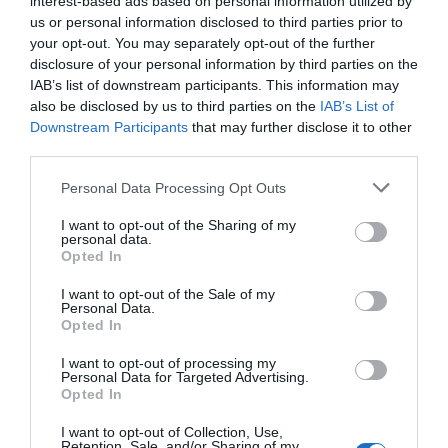
interest-based ads based on personal information utilized by
διαπιστώθηκε, όταν διάφορα δεδομένα από
us or personal information disclosed to third parties prior to
εξωγενείς πηγές, όπως καιρικές συνθήκες και
your opt-out. You may separately opt-out of the further
αναζητήσεις από τα Google Trends,
disclosure of your personal information by third parties on the
IAB’s list of downstream participants. This information may
ενσωματώνονται στο πεδίο ανάλυσης. Με τον τρόπο
also be disclosed by us to third parties on the
IAB’s List of
αυτό μπορούν να ενισχυθούν η ανταγωνιστικότητα
Downstream Participants
that may further disclose it to other
και η αποδοτικότητα των επιχειρήσεων
third parties.
ηλεκτρονικού εμπορίου.
Personal Data Processing Opt Outs
I want to opt-out of the Sharing of my
Όπως αναφέρθηκε, η μελλοντική έρευνα θα
personal data.
μπορούσε να επεκτείνει την αξία της εκπονηθείσας
Opted In
εργασίας με διάφορους τρόπους., όπως με την
I want to opt-out of the Sale of my
Personal Data.
ενσωμάτωση ευρύτερου φάσματος εξωγενών
Opted In
χαρακτηριστικών (μακροοικονομικοί δείκτες,
I want to opt-out of processing my
δεδομένα καταναλωτικών συναισθημάτων και
Personal Data for Targeted Advertising.
Opted In
τάσεις στα μέσα κοινωνικής δικτύωσης) και τη
διερεύνηση αρχιτεκτονικών λύσεων βαθιάς
I want to opt-out of Collection, Use,
Retention, Sale, and/or Sharing of my