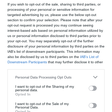
καταστηματάρχες..
If you wish to opt-out of the sale, sharing to third parties, or
processing of your personal or sensitive information for
targeted advertising by us, please use the below opt-out
Η DOTSOFT στα πλαίσια του έργου θα εξοπλίσει τον
section to confirm your selection. Please note that after your
Δήμο Νότιας Κυνουρίας συνολικά με 4 σταθμούς
opt-out request is processed you may continue seeing
φόρτισης ηλεκτρικών οχημάτων, 2 επιδαπέδιους
interest-based ads based on personal information utilized by
us or personal information disclosed to third parties prior to
και 2 επιτοίχιους.
your opt-out. You may separately opt-out of the further
disclosure of your personal information by third parties on the
Το έργο αναμένεται να ολοκληρωθεί στα μέσα του
IAB’s list of downstream participants. This information may
also be disclosed by us to third parties on the
IAB’s List of
2024. Φορέας χρηματοδότησης είναι το Υπουργείο
Downstream Participants
that may further disclose it to other
Ανάπτυξης και Επενδύσεων. Η σύμβαση
third parties.
συγχρηματοδοτείται από την Ευρωπαϊκή Ένωση
Personal Data Processing Opt Outs
(Ευρωπαϊκό Ταμείο Περιφερειακής Ανάπτυξης) και
από εθνικούς πόρους μέσω του Προγράμματος
I want to opt-out of the Sharing of my
personal data.
Δημοσίων Επενδύσεων.
Opted In
I want to opt-out of the Sale of my
Personal Data.
Post Tags:
DOTSOFT
ΔΕΛΤΙΟ ΤΥΠΟΥ
Opted In