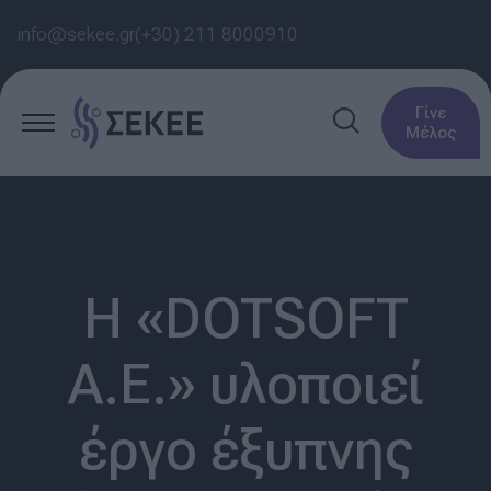
info@sekee.gr
(+30) 211 8000910
Γίνε
Μέλος
Η «DOTSOFT
Α.Ε.» υλοποιεί
έργο έξυπνης