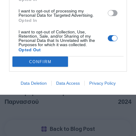
I want to opt-out of processing my
Personal Data for Targeted Advertising.
Opted In
I want to opt-out of Collection, Use,
PREV POST
NEXT POST
Retention, Sale, and/or Sharing of my
Personal Data that Is Unrelated with the
Purposes for which it was collected.
Η Allweb Solutions S.A.
Τριπλή
Opted Out
βραβεύτηκε με Ασημένιο
διάκριση για
CONFIRM
Βραβείο στα Mobile & IoT
τη
Awards 2024 για την
Dataconsulting
Ψηφιακή Πλατφόρμα
στα Mobile &
Data Deletion
Data Access
Privacy Policy
Χιονοδρομικού Κέντρου
IOT Awards
Παρνασσού
2024
Back to Blog Post