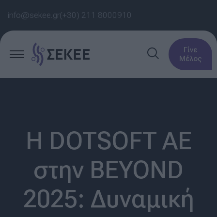
info@sekee.gr
(+30) 211 8000910
Γίνε
Μέλος
Η DOTSOFT ΑΕ
στην BEYOND
2025: Δυναμική