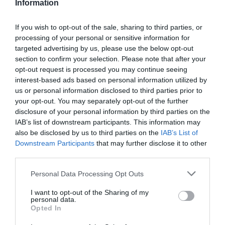
Information
Ο δήμαρχος Λυκόβρυσης – Πεύκης,
Μάριος
If you wish to opt-out of the sale, sharing to third parties, or
Ψυχάλης
και ο ειδικός σύμβουλος Επιχειρησιακού
processing of your personal or sensitive information for
Σχεδιασμού & Επικοινωνίας του Δήμου Πρέβεζας,
targeted advertising by us, please use the below opt-out
section to confirm your selection. Please note that after your
Δημήτρης Γερογιάννης
μίλησαν το Σάββατο 5
opt-out request is processed you may continue seeing
Απριλίου 2025 για τις προκλήσεις που
interest-based ads based on personal information utilized by
αντιμετωπίζουν κατά την καθημερινή λειτουργία των
us or personal information disclosed to third parties prior to
your opt-out. You may separately opt-out of the further
υπηρεσιών καθαριότητας και εξήγησαν πώς οι
disclosure of your personal information by third parties on the
λύσεις της DOTSOFT AE έχουν συμβάλει στη real-
IAB’s list of downstream participants. This information may
time παρακολούθηση, οργάνωση και βελτίωση της
also be disclosed by us to third parties on the
IAB’s List of
Downstream Participants
that may further disclose it to other
αποκομιδής των απορριμμάτων.
third parties.
3.
Εκδήλωση με θέμα «Ο Ψηφιακός
Personal Data Processing Opt Outs
Μετασχηματισμός στην Πράξη».
I want to opt-out of the Sharing of my
personal data.
Opted In
Ο Διευθυντής Επιχειρήσεων της DOTSOFT AE,