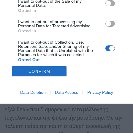
I want to opt-out of the Sale of my
Σταύρος Κατσαρίδης
, συμμετείχε το Σάββατο 5
Personal Data.
Απριλίου 2025 σε συζήτηση στρογγυλής τράπεζας
Opted In
και παρουσίασε το Ολοκληρωμένο Πληροφοριακό
I want to opt-out of processing my
Personal Data for Targeted Advertising.
Σύστημα Ψηφιακής Εξυπηρέτησης Πολιτών και
Opted In
Επιχειρήσεων, που παραδόθηκε στην Περιφέρεια
I want to opt-out of Collection, Use,
Κεντρικής Μακεδονίας. Πρόκειται για υποδειγματικό
Retention, Sale, and/or Sharing of my
Personal Data that Is Unrelated with the
έργο, που τιμήθηκε με Χρυσό Βραβείο στην
Purposes for which it was collected.
πρόσφατη απονομή των Best City Awards και το
Opted Out
οποίο αποτυπώνει την ουσία της ψηφιακής
CONFIRM
διακυβέρνησης: προσβασιμότητα, αποδοτικότητα
και ποιότητα στις δημόσιες υπηρεσίες.
Data Deletion
Data Access
Privacy Policy
Η DOTSOFT ΑΕ παραμένει στο επίκεντρο των
εξελίξεων που διαμορφώνουν το μέλλον της
τεχνολογίας και της ψηφιακής μετάβασης. Με την
πολυετή πείρα της και τη σταθερή αφοσίωσή της