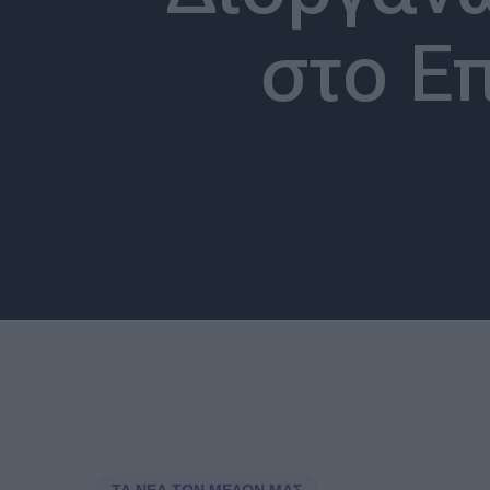
στο Ε