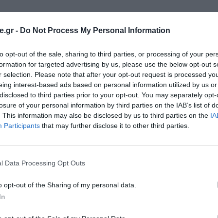
οργανώσει το συνέδριο CHERISH στις 21 Ιουλίου 2022, πο
.gr -
Do Not Process My Personal Information
ήρηση της πολιτιστικής κληρονομιάς μέσω της καινοτομί
 ιδεών και τη συνεργασία μεταξύ διαφόρων φορέων και 
to opt-out of the sale, sharing to third parties, or processing of your per
formation for targeted advertising by us, please use the below opt-out s
γκεντρώσουμε πολιτιστικούς οργανισμούς, τοπικές αρχέ
r selection. Please note that after your opt-out request is processed y
σεις και συνεργασίες. Κατά τη διάρκεια του συνεδρίου, 
eing interest-based ads based on personal information utilized by us or
disclosed to third parties prior to your opt-out. You may separately opt-
 της πολιτιστικής κληρονομιάς, ενώ παρουσιάστηκαν βέλτ
losure of your personal information by third parties on the IAB’s list of
. This information may also be disclosed by us to third parties on the
IA
Participants
that may further disclose it to other third parties.
ns παρουσίασε τις καινοτόμες εφαρμογές και λύσεις μα
είριση και την ανάδειξη των πολιτιστικών πόρων. Με τι
l Data Processing Opt Outs
λει στην προστασία και την προβολή της πολιτιστικής τ
o opt-out of the Sharing of my personal data.
κές συνεδρίες, παρουσιάσεις και συζητήσεις πάνελ, όπο
In
οπτικές για την ενίσχυση της τοπικής οικονομίας μέσω 