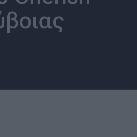
ύβοιας