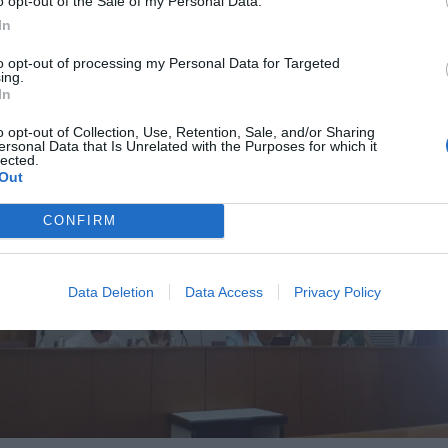
ταν εντυπωσιακή, αποδεικνύοντας τη σημασία του θέματ
o opt-out of the Sale of my Personal Data.
In
to opt-out of processing my Personal Data for Targeted
ing.
In
o opt-out of Collection, Use, Retention, Sale, and/or Sharing
ersonal Data that Is Unrelated with the Purposes for which it
lected.
Out
CONFIRM
Data Deletion
Data Access
Privacy Policy