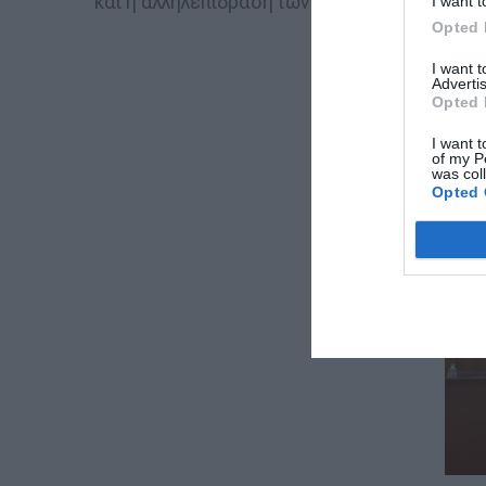
και η αλληλεπίδραση των παρευρισκομένων ή
I want t
Opted 
I want 
Advertis
Opted 
I want t
of my P
was col
Opted 