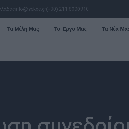
λλάδας
info@sekee.gr
(+30) 211 8000910
Τα Μέλη Μας
Το Έργο Μας
Τα Νέα Μα
ωση συνεδρίου