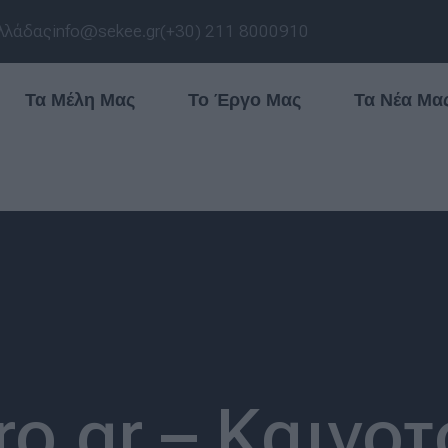
λλάδας
info@sekee.gr
(+30) 211 8000910
Τα Μέλη Μας
Το Έργο Μας
Τα Νέα Μα
ro.gr – Καινο