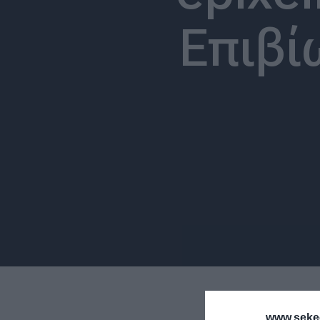
Επιβί
www.sekee