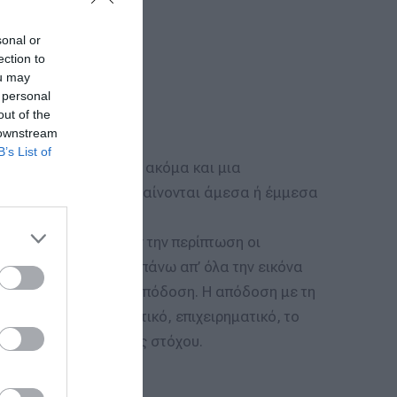
sonal or
ection to
ou may
 personal
out of the
 downstream
B’s List of
άρχοντος προϊόντος ή ακόμα και μια
εις είναι αυτές που φαίνονται άμεσα ή έμμεσα
πιχείρησης.
Σε αυτήν την περίπτωση οι
λωτές, βελτιώνοντας πάνω απ’ όλα την εικόνα
η, αρμονία, αλλά και απόδοση. Η απόδοση με τη
ικό, αλλά και πρακτικό, επιχειρηματικό, το
διεύρυνση της αγοράς στόχου.