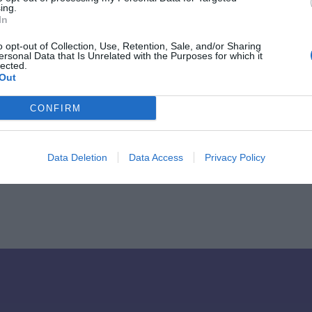
ing.
In
o opt-out of Collection, Use, Retention, Sale, and/or Sharing
ersonal Data that Is Unrelated with the Purposes for which it
 a mobile device
lected.
Vis
Out
CONFIRM
Back to Blog Post
Data Deletion
Data Access
Privacy Policy