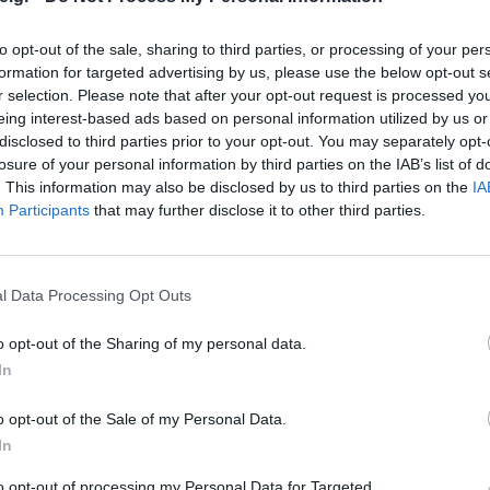
to opt-out of the sale, sharing to third parties, or processing of your per
formation for targeted advertising by us, please use the below opt-out s
r selection. Please note that after your opt-out request is processed y
eing interest-based ads based on personal information utilized by us or
disclosed to third parties prior to your opt-out. You may separately opt-
losure of your personal information by third parties on the IAB’s list of
. This information may also be disclosed by us to third parties on the
IA
α. Ίσως ένα καινούργιο προϊόν ή μια καινούργια χρήση υπ
Participants
that may further disclose it to other third parties.
ι το κόστος. Αυτού του είδους οι καινοτομικές παρεμβάσ
l Data Processing Opt Outs
ργάνωση, η μέθοδος διοίκησης και η κουλτούρα της ε
ον οργανισμό και μακροπρόθεσμα περνούν και στους κατανα
o opt-out of the Sharing of my personal data.
λάξει προς το καλύτερο, τότε αυτό θα επιφέρει ικανοποίησ
In
 παραγωγικότητα. Το κέρδος δηλαδή δεν είναι μόνο ψυχολογ
η εξυπηρέτηση των αναγκών των πελατών ή ακόμα και σε 
o opt-out of the Sale of my Personal Data.
In
to opt-out of processing my Personal Data for Targeted