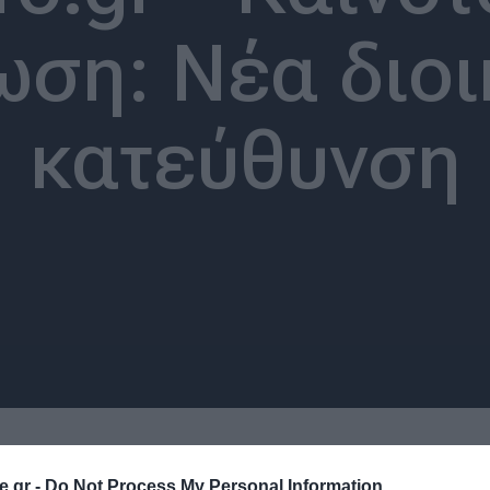
ωση: Νέα διοι
κατεύθυνση
.gr -
Do Not Process My Personal Information