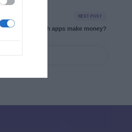
NEXT POST
ion Mobile - Which apps make money?