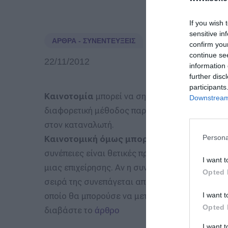
If you wish 
sensitive in
ΆΡΘΡΑ - ΣΥΝΕΝΤΕΎΞΕΙΣ
confirm you
continue se
22/11/2012
information 
further disc
participants
Καινοτομία
μπορεί να σημαίνει πολλά πράγματ
Downstream 
διαφορετική μέθοδος παραγωγής που θα μειώσε
στον καταναλωτή.
Persona
Καινοτομική όμως μπορεί να είναι και η ο
συνέπειες είναι θετικές πρώτα για τον ίδιο τ
I want t
μιας επιχείρησης. Αν η συνολική λειτουργία αλ
Opted 
σειρά της συνεπάγεται αποτελεσματικότητα και
οποίο θα μπορούσε να μεταφραστεί σε καλύτερ
I want t
Opted 
διαβάστε το
άρθρο
I want 