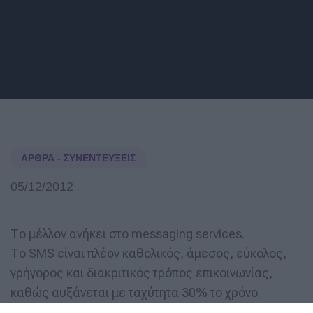
ΆΡΘΡΑ - ΣΥΝΕΝΤΕΎΞΕΙΣ
05/12/2012
Το μέλλον ανήκει στο messaging services.
Το SMS είναι πλέον καθολικός, άμεσος, εύκολος,
γρήγορος και διακριτικός τρόπος επικοινωνίας,
καθώς αυξάνεται με ταχύτητα 30% το χρόνο.