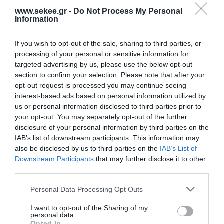
Διαβάστε τη συνέντευξη που παραχώρησε ο κ.
www.sekee.gr -
Do Not Process My Personal
Information
Νίκος Κοσκινάς, Γενικός Διευθυντής Locotel AE και
Αναπλ. Μέλος ΔΣ του ΣΕΚΕΕ, στο Business Review,
If you wish to opt-out of the sale, sharing to third parties, or
τεύχος Δεκεμβρίου 2012.
processing of your personal or sensitive information for
targeted advertising by us, please use the below opt-out
section to confirm your selection. Please note that after your
opt-out request is processed you may continue seeing
interest-based ads based on personal information utilized by
Σχετικά Αρχεία:
us or personal information disclosed to third parties prior to
your opt-out. You may separately opt-out of the further
Business Review – Συνέντευξη Locotel
disclosure of your personal information by third parties on the
IAB’s list of downstream participants. This information may
also be disclosed by us to third parties on the
IAB’s List of
Downstream Participants
that may further disclose it to other
third parties.
PREV POST
NEXT POST
Personal Data Processing Opt Outs
Το Βήμα - Τα
Vision Mobile - Cross-
«bugs» τους
platform tools:
I want to opt-out of the Sharing of my
personal data.
πήγαν στη Σϊλικον
Functionality and trade-
Opted In