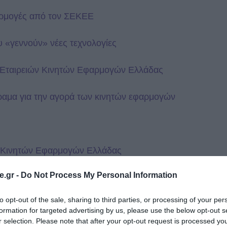
φαρμογές από τον ΣΕΚΕΕ
ου
«γεννούν»
νέες τεχνολογίες
ς Εταιρειών Κινητών Εφαρμογών Ελλάδας
όραμα για την αγορά των κινητών εφαρμογών
ών Κινητών Εφαρμογών Ελλάδας
.gr -
Do Not Process My Personal Information
σε τους στόχους του
to opt-out of the sale, sharing to third parties, or processing of your per
 Εταιρειών Κινητών Εφαρμογών Ελλάδας
formation for targeted advertising by us, please use the below opt-out s
r selection. Please note that after your opt-out request is processed y