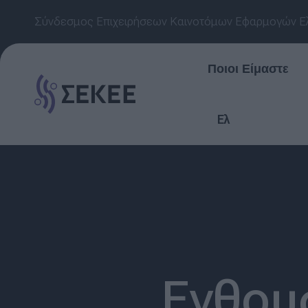
Σύνδεσμος Επιχειρήσεων Καινοτόμων Εφαρμογών Ε
Ποιοι Είμαστε
Ελ
Ενθου