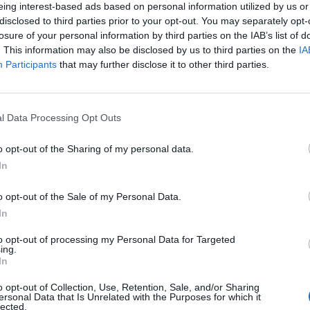
applications
eing interest-based ads based on personal information utilized by us or
disclosed to third parties prior to your opt-out. You may separately opt-
losure of your personal information by third parties on the IAB’s list of
cluster για τους δημιουργούς εφαρμογών για κινητές συσ
. This information may also be disclosed by us to third parties on the
IA
Participants
that may further disclose it to other third parties.
 νέο high tech
το cluster για τους δημιουργούς εφαρμογών για κινητές
l Data Processing Opt Outs
o opt-out of the Sharing of my personal data.
ΚΕΕ
In
ημα του ΣΕΚΕΕ
o opt-out of the Sale of my Personal Data.
In
to opt-out of processing my Personal Data for Targeted
ing.
In
o opt-out of Collection, Use, Retention, Sale, and/or Sharing
ersonal Data that Is Unrelated with the Purposes for which it
lected.