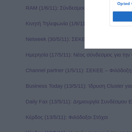
Opted 
RAM (1/6/11): Σύνδεσμος εταιρειών κινητώ
Κινητή Τηλεφωνία (1/6/11): Επίσημη παρου
Netweek (30/5/11): ΣΕΚΕΕ – Νεοσύστατη αστ
Ημερησία (17/5/11): Νέος σύνδεσμος για την
Channel partner (1/5/11): ΣΕΚΕΕ – Φιλόδοξη
Business Today (13/5/11): Ίδρυση Cluster για
Daily Fax (13/5/11): Δημιουργία Συνδέσμου
Κέρδος (13/5/11): Φιλόδοξοι Στόχοι