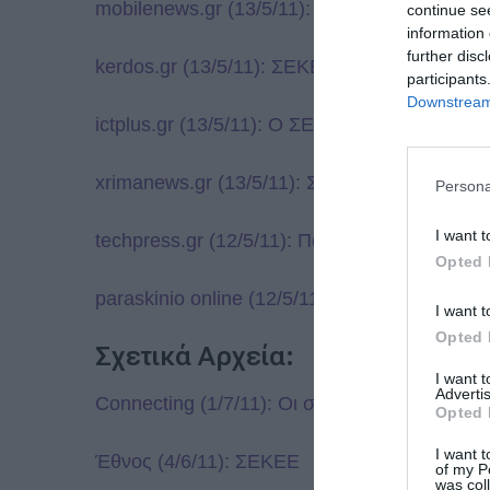
mobilenews.gr (13/5/11): Cluster στις mobile 
continue se
information 
further disc
kerdos.gr (13/5/11): ΣΕΚΕΕ – Στα σκαριά το 
participants
Downstream 
ictplus.gr (13/5/11): Ο ΣΕΚΕΕ δημιουργεί ένα
xrimanews.gr (13/5/11): ΣΕΚΕΕ – Στα σκαριά 
Persona
I want t
techpress.gr (12/5/11): Παρουσίαση του ΣΕ
Opted 
paraskinio online (12/5/11): Δυναμικό ξεκίν
I want t
Opted 
Σχετικά Αρχεία:
I want 
Advertis
Connecting (1/7/11): Οι στόχοι του ΣΕΚΕΕ
Opted 
I want t
Έθνος (4/6/11): ΣΕΚΕΕ
of my P
was col