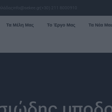
λλάδας
info@sekee.gr
(+30) 211 8000910
Τα Μέλη Μας
Το Έργο Μας
Τα Νέα Μα
σιώδης υποδο