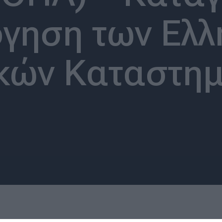
όγηση των Ελλ
κών Καταστη