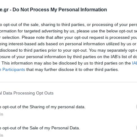
.gr -
Do Not Process My Personal Information
to opt-out of the sale, sharing to third parties, or processing of your per
formation for targeted advertising by us, please use the below opt-out s
r selection. Please note that after your opt-out request is processed y
eing interest-based ads based on personal information utilized by us or
disclosed to third parties prior to your opt-out. You may separately opt-
losure of your personal information by third parties on the IAB’s list of
γησης των Ελληνικών ηλεκτρονικών καταστημάτων ο
. This information may also be disclosed by us to third parties on the
IA
ού Επιχειρείν).
Participants
that may further disclose it to other third parties.
αστήματα, με βάσει τους τέσσερις κύριους άξονες που
ταναλωτές:
l Data Processing Opt Outs
o opt-out of the Sharing of my personal data.
ν άυλη επιχείρηση – συναλλαγή
In
site
o opt-out of the Sale of my Personal Data.
αταναλωτές
In