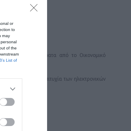
sonal or
ection to
ou may
 personal
out of the
 downstream
λοκληρώθηκε πρόσφατα από το Οικονομικό
B’s List of
 επηρεάζουν την επιτυχία των ηλεκτρονικών