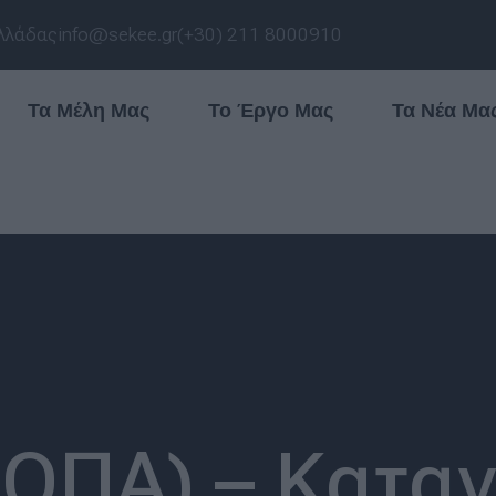
λλάδας
info@sekee.gr
(+30) 211 8000910
Τα Μέλη Μας
Το Έργο Μας
Τα Νέα Μα
ΟΠΑ) – Κατα