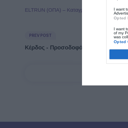
I want 
ELTRUN (ΟΠΑ) – Καταγραφή και αξιολόγηση
Advertis
Opted 
I want t
of my P
PREV POST
was col
Opted 
Κέρδος - Προσοδοφόρα η αγορά sma