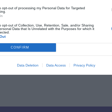
to opt-out of processing my Personal Data for Targeted
 των Ελληνικών Ηλεκτρονικών Καταστημάτων 2012
ing.
In
o opt-out of Collection, Use, Retention, Sale, and/or Sharing
ersonal Data that Is Unrelated with the Purposes for which it
lected.
Out
rtphones
CONFIRM
Back to Blog Post
Data Deletion
Data Access
Privacy Policy