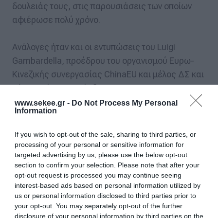
δουλειάς τους, στις παρουσιάσεις των οποίων
αφιέρωσε πολύ χρόνο.
Ανάλογες ήταν και οι εντυπώσεις του Luigi
Gambardella, προέδρου του οργανισμού Ευρω-
Κινεζικής συνεργασίας ChinaEU και μέλος ΔΣ και
μέχρι πρότινος Πρόεδρος του ETNO (European
Telecommunications Network Operators &
www.sekee.gr -
Do Not Process My Personal
Information
Association) αλλά και των Jean-Jacques Sahel
και Nigel Hickson (Πρόεδρος και Αντιπρόεδρος
If you wish to opt-out of the sale, sharing to third parties, or
του ICANN αντίστοιχα).
processing of your personal or sensitive information for
targeted advertising by us, please use the below opt-out
section to confirm your selection. Please note that after your
Το ελληνικό περίπτερο, που η δημιουργία του
opt-out request is processed you may continue seeing
αποτέλεσε για τρίτη συνεχή χρονιά πρωτοβουλία
interest-based ads based on personal information utilized by
του ΣΕΚΕΕ, υποστηρίχθηκε από την ελληνική
us or personal information disclosed to third parties prior to
your opt-out. You may separately opt-out of the further
πολιτεία μέσω του Υπουργείου Οικονομίας,
disclosure of your personal information by third parties on the