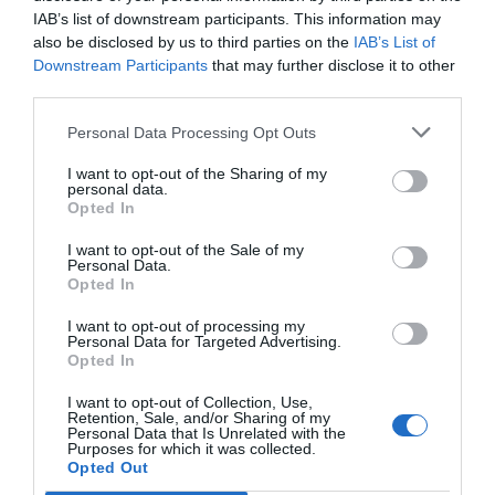
Υποδομών, Ναυτιλίας και Τουρισμού και της
IAB’s list of downstream participants. This information may
Γενικής Γραμματείας Τηλεπικοινωνιών και
also be disclosed by us to third parties on the
IAB’s List of
Downstream Participants
that may further disclose it to other
Δικτύων, ενώ είχε ως συνδιοργανωτή το
third parties.
Enterprise Greece.
Personal Data Processing Opt Outs
Η χορηγία της Eurobank, η υποστήριξη τόσο από
I want to opt-out of the Sharing of my
personal data.
το Πάντειο Πανεπιστήμιο, τη Softweb, αλλά και
Opted In
την Ericsson Hellas, η συνεργασία με την ΕΕΚΤ
I want to opt-out of the Sale of my
αλλά και τους λοιπούς καινοτομικούς συνδέσμους
Personal Data.
Opted In
της μικροηλεκτρονικής (ΕΝΕΒΗ),
αεροδιαστημικής (ΕΒΙΔΙΤΕ), βιοτεχνολογίας (H-
I want to opt-out of processing my
Personal Data for Targeted Advertising.
bio), νεοφυών επιχειρήσεων (ΕΕΝΕ) και ΕΕΛ/ΛΑΚ
Opted In
συνέβαλαν, επίσης, στην επιτυχημένη παρουσία
I want to opt-out of Collection, Use,
της φετινής ελληνικής αποστολής.
Retention, Sale, and/or Sharing of my
Personal Data that Is Unrelated with the
Purposes for which it was collected.
Opted Out